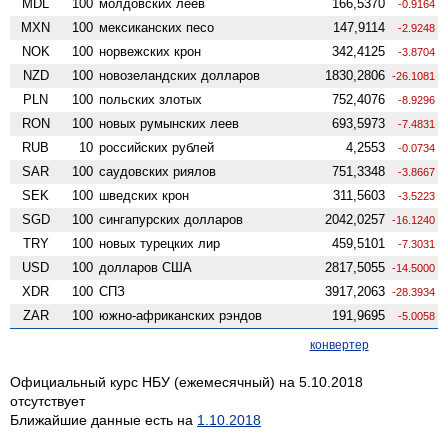
MDL
100
молдовских леев
166,5370
-0.9164
MXN
100
мексиканских песо
147,9114
-2.9248
NOK
100
норвежских крон
342,4125
-3.8704
NZD
100
ново­зеландских долларов
1830,2806
-26.1081
PLN
100
польских злотых
752,4076
-8.9296
RON
100
новых румынских леев
693,5973
-7.4831
RUB
10
российских рублей
4,2553
-0.0734
SAR
100
саудовских риялов
751,3348
-3.8667
SEK
100
шведских крон
311,5603
-3.5223
SGD
100
сингапурских долларов
2042,0257
-16.1240
TRY
100
новых турецких лир
459,5101
-7.3031
USD
100
долларов США
2817,5055
-14.5000
XDR
100
СПЗ
3917,2063
-28.3934
ZAR
100
южно-африканских рэндов
191,9695
-5.0058
конвертер
Официальный курс НБУ (ежемесячный) на 5.10.2018
отсутствует
Ближайшие данные есть на
1.10.2018