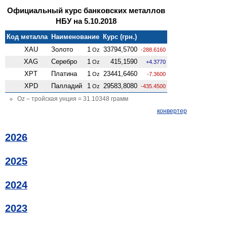
Официальный курс банковских металлов
НБУ на 5.10.2018
Код металла
Наименование
Курс (грн.)
XAU
Золото
1
33794,5700
Oz
-288.6160
XAG
Серебро
1
415,1590
Oz
+4.3770
XPT
Платина
1
23441,6460
Oz
-7.3600
XPD
Палладий
1
29583,8080
Oz
-435.4500
Oz – тройская унция = 31.10348 грамм
конвертер
2026
2025
2024
2023