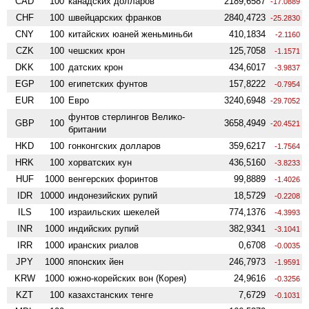
CAD
100
канадских долларов
2189,6587
-17.0889
CHF
100
швейцарских франков
2840,4723
-25.2830
CNY
100
китайских юаней женьминьби
410,1834
-2.1160
CZK
100
чешских крон
125,7058
-1.1571
DKK
100
датских крон
434,6017
-3.9837
EGP
100
египетских фунтов
157,8222
-0.7954
EUR
100
Евро
3240,6948
-29.7052
фунтов стерлингов Велико­
GBP
100
3658,4949
-20.4521
британии
HKD
100
гонконгских долларов
359,6217
-1.7564
HRK
100
хорватских кун
436,5160
-3.8233
HUF
1000
венгерских форинтов
99,8889
-1.4026
IDR
10000
индонезийских рупий
18,5729
-0.2208
ILS
100
израильских шекелей
774,1376
-4.3993
INR
1000
индийских рупий
382,9341
-3.1041
IRR
1000
иранских риалов
0,6708
-0.0035
JPY
1000
японских йен
246,7973
-1.9591
KRW
1000
южно-корейских вон (Корея)
24,9616
-0.3256
KZT
100
казахстанских тенге
7,6729
-0.1031