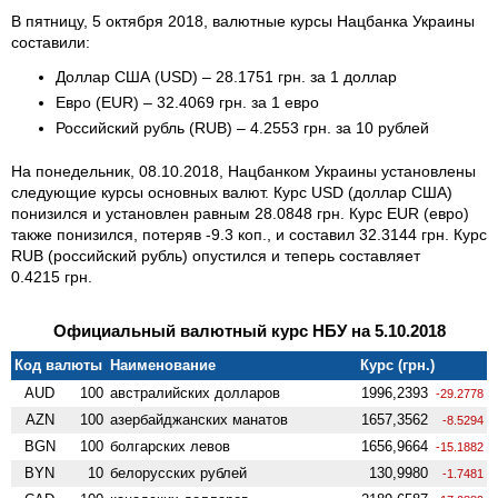
В пятницу, 5 октября 2018, валютные курсы Нацбанка Украины
составили:
Доллар США (USD) – 28.1751 грн. за 1 доллар
Евро (EUR) – 32.4069 грн. за 1 евро
Российский рубль (RUB) – 4.2553 грн. за 10 рублей
На понедельник, 08.10.2018, Нацбанком Украины установлены
следующие курсы основных валют. Курс USD (доллар США)
понизился и установлен равным 28.0848 грн. Курс EUR (евро)
также понизился, потеряв -9.3 коп., и составил 32.3144 грн. Курс
RUB (российский рубль) опустился и теперь составляет
0.4215 грн.
Официальный валютный курс НБУ на 5.10.2018
Код валюты
Наименование
Курс (грн.)
AUD
100
австралийских долларов
1996,2393
-29.2778
AZN
100
азербайджанских манатов
1657,3562
-8.5294
BGN
100
болгарских левов
1656,9664
-15.1882
BYN
10
белорусских рублей
130,9980
-1.7481