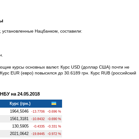
ны
т, установленные Нацбанком, составили:
н.
ующие курсы основных валют. Курс USD (доллар США) почти не
Курс EUR (евро) повысился до 30.6189 грн. Курс RUB (российский
БУ на 24.05.2018
Курс (грн.)
1964,5046
-13.7706
-0.696 %
1561,3181
-10.8432
-0.690 %
130,5905
-0.4335
-0.331 %
2021,0642
-19.8445
-0.972 %