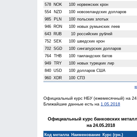
578
NOK
100
норвежских крон
554
NZD
100
ново­зеландских долларов
985
PLN
100
польских злотых
946
RON
100
новых румынских леев
643
RUB
10
российских рублей
752
SEK
100
шведских крон
702
SGD
100
сингапурских долларов
764
THB
100
таиландских батов
949
TRY
100
новых турецких лир
840
USD
100
долларов США
960
XDR
100
СПЗ
к
Официальный курс НБУ (ежемесячный) на 24.
Ближайшие данные есть на
1.05.2018
Официальный курс банковских метал
на 24.05.2018
Код металла
Наименование
Курс (грн.)