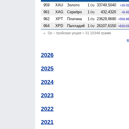
959
XAU
Золото
1
33749,5040
Oz
+16.0
961
XAG
Серебро
1
432,4320
Oz
+6.4
962
XPT
Платина
1
23629,8690
Oz
+556.8
964
XPD
Палладий
1
26107,6150
Oz
+610.0
Oz – тройская унция = 31.10348 грамм
к
2026
2025
2024
2023
2022
2021