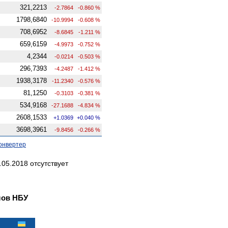
321,2213
-2.7864
-0.860 %
1798,6840
-10.9994
-0.608 %
708,6952
-8.6845
-1.211 %
659,6159
-4.9973
-0.752 %
4,2344
-0.0214
-0.503 %
296,7393
-4.2487
-1.412 %
1938,3178
-11.2340
-0.576 %
81,1250
-0.3103
-0.381 %
534,9168
-27.1688
-4.834 %
2608,1533
+1.0369
+0.040 %
3698,3961
-9.8456
-0.266 %
онвертер
05.2018 отсутствует
лов НБУ