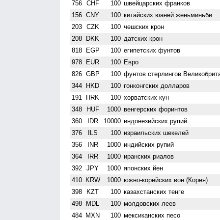
756
CHF
100
швейцарских франков
156
CNY
100
китайских юаней женьминьби
203
CZK
100
чешских крон
208
DKK
100
датских крон
818
EGP
100
египетских фунтов
978
EUR
100
Евро
826
GBP
100
фунтов стерлингов Велико­брит
344
HKD
100
гонконгских долларов
191
HRK
100
хорватских кун
348
HUF
1000
венгерских форинтов
360
IDR
10000
индонезийских рупий
376
ILS
100
израильских шекелей
356
INR
1000
индийских рупий
364
IRR
1000
иранских риалов
392
JPY
1000
японских йен
410
KRW
1000
южно-корейских вон (Корея)
398
KZT
100
казахстанских тенге
498
MDL
100
молдовских леев
484
MXN
100
мексиканских песо