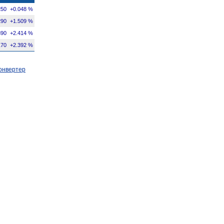
250
+0.048 %
290
+1.509 %
890
+2.414 %
170
+2.392 %
онвертер