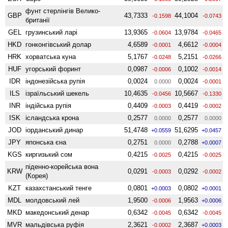
фунт стерлінгів Велико­
GBP
43,7333
44,1004
-0.1598
-0.0743
британії
GEL
грузинський ларі
13,9365
13,9784
-0.0604
-0.0465
HKD
гонконгівський долар
4,6589
4,6612
-0.0001
-0.0004
HRK
хорватська куна
5,1767
5,2151
-0.0248
-0.0266
HUF
угорський форинт
0,0987
0,1002
-0.0006
-0.0014
IDR
індонезійська рупія
0,0024
0,0024
0.0000
-0.0001
ILS
ізраїльський шекель
10,4635
10,5667
-0.0456
-0.1330
INR
індійська рупія
0,4409
0,4419
-0.0003
-0.0002
ISK
ісландська крона
0,2577
0,2577
0.0000
0.0000
JOD
іорданський динар
51,4748
51,6295
+0.0559
+0.0457
JPY
японська єна
0,2751
0,2788
0.0000
+0.0007
KGS
киргизький сом
0,4215
0,4215
-0.0025
-0.0025
піденно-корейська вона
KRW
0,0291
0,0292
-0.0003
-0.0002
(Корея)
KZT
казахстанський тенге
0,0801
0,0802
+0.0003
+0.0001
MDL
молдовський лей
1,9500
1,9563
-0.0006
+0.0006
MKD
македонський денар
0,6342
0,6342
-0.0045
-0.0045
MVR
мальдівська руфія
2,3621
2,3687
-0.0002
+0.0003