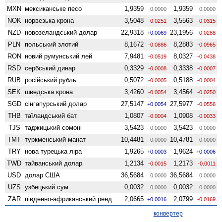
MXN
мексиканське песо
1,9359
1,9359
0.0000
0.0000
NOK
норвезька крона
3,5048
3,5563
-0.0251
-0.0315
NZD
ново­зеландський долар
22,9318
23,1956
+0.0069
-0.0288
PLN
польський злотий
8,1672
8,2883
-0.0886
-0.0965
RON
новий румунський лей
7,9481
8,0327
-0.0519
-0.0438
RSD
сербський динар
0,3329
0,3338
-0.0008
-0.0007
RUB
російський рубль
0,5072
0,5188
-0.0005
-0.0004
SEK
шведська крона
3,4260
3,4564
-0.0054
-0.0250
SGD
сінгапурський долар
27,5147
27,5977
+0.0054
-0.0556
THB
таїландський бат
1,0807
1,0908
-0.0004
-0.0033
TJS
таджицький сомоні
3,5423
3,5423
0.0000
0.0000
TMT
туркменський манат
10,4481
10,4781
0.0000
0.0000
TRY
нова турецька ліра
1,9265
1,9624
+0.0003
+0.0006
TWD
тайванський долар
1,2134
1,2173
-0.0015
-0.0011
USD
долар США
36,5684
36,5684
0.0000
0.0000
UZS
узбецький сум
0,0032
0,0032
0.0000
0.0000
ZAR
південно-африканський ренд
2,0665
2,0799
+0.0016
-0.0169
конвертер