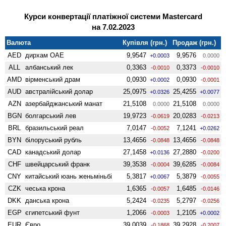
Курси конвертації платіжної системи Mastercard
на 7.02.2023
Валюта
Купівля (грн.)
Продаж (грн.)
AED
дирхам ОАЕ
9,9547
9,9576
+0.0003
0.0000
ALL
албанський лек
0,3363
0,3373
-0.0010
-0.0010
AMD
вiрменський драм
0,0930
0,0930
+0.0002
-0.0001
AUD
австралійський долар
25,0975
25,4255
+0.0326
+0.0077
AZN
азербайджанський манат
21,5108
21,5108
0.0000
0.0000
BGN
болгарський лев
19,9723
20,0283
-0.0619
-0.0213
BRL
бразильський реал
7,0147
7,1241
-0.0052
+0.0262
BYN
білоруський рубль
13,4656
13,4656
-0.0848
-0.0848
CAD
канадський долар
27,1458
27,2880
+0.0136
-0.0200
CHF
швейцарський франк
39,3538
39,6285
-0.0004
-0.0084
CNY
китайський юань женьмiньбi
5,3817
5,3879
+0.0067
-0.0055
CZK
чеська крона
1,6365
1,6485
-0.0057
-0.0146
DKK
данська крона
5,2424
5,2797
-0.0235
-0.0256
EGP
єгипетський фунт
1,2066
1,2105
-0.0003
+0.0002
EUR
Євро
39,0039
39,2928
-0.1868
-0.2007