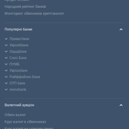
Народний рейтинг банків
Моніторинг обмінників криптовалют
Популярні банки
Приватбанк
Укрсиббанк
Ощадбанк
Сенс Банк
ПУМБ
Укргазбанк
Райффайзен Банк
ОТП банк
monobank
Валютний аукціон
Обмін валют
Курс валют в обмінниках
Курс валют на чорному ринку