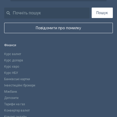
Пошук
Повідомити про помилку
Фінанси
Курс валют
Курс долара
Курс євро
Курс НБУ
Банківські картки
Інвестиційні брокери
Міжбанк
Депозити
Тарифи на газ
Конвертер валют
Кредит онлайн