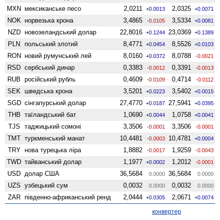
MXN
мексиканське песо
2,0211
2,0325
+0.0013
+0.0071
NOK
норвезька крона
3,4865
3,5334
-0.0105
+0.0081
NZD
ново­зеландський долар
22,8016
23,0369
+0.1244
+0.1389
PLN
польський злотий
8,4771
8,5526
+0.0454
+0.0103
RON
новий румунський лей
8,0160
8,0788
+0.0372
-0.0021
RSD
сербський динар
0,3383
0,3391
-0.0012
-0.0013
RUB
російський рубль
0,4609
0,4714
-0.0109
-0.0112
SEK
шведська крона
3,5201
3,5402
+0.0223
+0.0015
SGD
сінгапурський долар
27,4770
27,5941
+0.0187
+0.0395
THB
таїландський бат
1,0690
1,0758
+0.0044
+0.0041
TJS
таджицький сомоні
3,3506
3,3506
-0.0001
-0.0001
TMT
туркменський манат
10,4481
10,4781
-0.0003
+0.0004
TRY
нова турецька ліра
1,8882
1,9259
-0.0017
-0.0043
TWD
тайванський долар
1,1977
1,2012
+0.0002
-0.0001
USD
долар США
36,5684
36,5684
0.0000
0.0000
UZS
узбецький сум
0,0032
0,0032
0.0000
0.0000
ZAR
південно-африканський ренд
2,0444
2,0671
+0.0305
+0.0074
конвертер