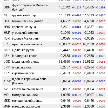
фунт стерлінгів Велико­
GBP
45,1342
45,4385
+0.1825
+0.1394
британії
GEL
грузинський ларі
14,5113
14,5113
+0.0287
+0.0287
HKD
гонконгівський долар
4,6582
4,6590
0.0000
-0.0012
HRK
хорватська куна
5,2691
5,3037
+0.0164
+0.0001
HUF
угорський форинт
0,1040
0,1053
+0.0001
-0.0001
IDR
індонезійська рупія
0,0025
0,0025
+0.0001
0.0000
ILS
ізраїльський шекель
10,0862
10,2029
-0.0520
-0.0570
INR
індійська рупія
0,4447
0,4458
-0.0003
-0.0001
ISK
ісландська крона
0,2688
0,2688
+0.0021
+0.0021
JOD
іорданський динар
51,4850
51,6192
+0.0153
-0.0154
JPY
японська єна
0,2737
0,2764
-0.0013
-0.0002
KGS
киргизький сом
0,4183
0,4183
0.0000
0.0000
піденно-корейська вона
KRW
0,0284
0,0284
+0.0002
+0.0002
(Корея)
KZT
казахстанський тенге
0,0802
0,0804
-0.0008
-0.0009
MDL
молдовський лей
1,9955
2,0007
+0.0078
+0.0071
MKD
македонський денар
0,6446
0,6446
-0.0006
-0.0006
MVR
мальдівська руфія
2,3618
2,3689
0.0000
0.0000