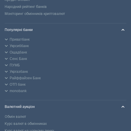
Народний рейтинг банків
Моніторинг обмінників криптовалют
Популярні банки
Приватбанк
Укрсиббанк
Ощадбанк
Сенс Банк
ПУМБ
Укргазбанк
Райффайзен Банк
ОТП банк
monobank
Валютний аукціон
Обмін валют
Курс валют в обмінниках
Курс валют на чорному ринку