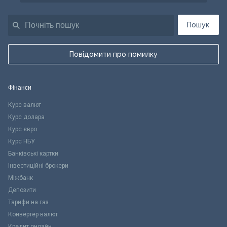
Пошук
Повідомити про помилку
Фінанси
Курс валют
Курс долара
Курс євро
Курс НБУ
Банківські картки
Інвестиційні брокери
Міжбанк
Депозити
Тарифи на газ
Конвертер валют
Кредит онлайн