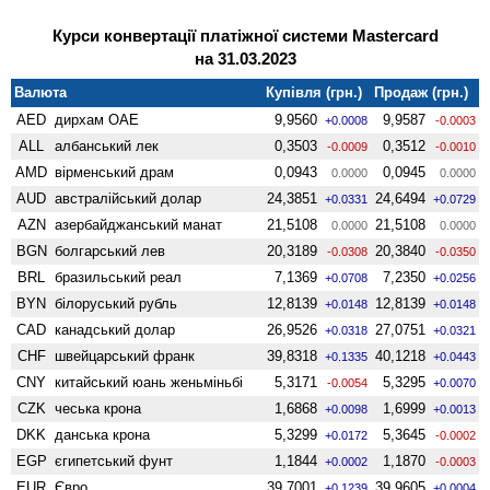
Курси конвертації платіжної системи Mastercard
на 31.03.2023
Валюта
Купівля (грн.)
Продаж (грн.)
AED
дирхам ОАЕ
9,9560
9,9587
+0.0008
-0.0003
ALL
албанський лек
0,3503
0,3512
-0.0009
-0.0010
AMD
вiрменський драм
0,0943
0,0945
0.0000
0.0000
AUD
австралійський долар
24,3851
24,6494
+0.0331
+0.0729
AZN
азербайджанський манат
21,5108
21,5108
0.0000
0.0000
BGN
болгарський лев
20,3189
20,3840
-0.0308
-0.0350
BRL
бразильський реал
7,1369
7,2350
+0.0708
+0.0256
BYN
білоруський рубль
12,8139
12,8139
+0.0148
+0.0148
CAD
канадський долар
26,9526
27,0751
+0.0318
+0.0321
CHF
швейцарський франк
39,8318
40,1218
+0.1335
+0.0443
CNY
китайський юань женьмiньбi
5,3171
5,3295
-0.0054
+0.0070
CZK
чеська крона
1,6868
1,6999
+0.0098
+0.0013
DKK
данська крона
5,3299
5,3645
+0.0172
-0.0002
EGP
єгипетський фунт
1,1844
1,1870
+0.0002
-0.0003
EUR
Євро
39,7001
39,9605
+0.1239
+0.0004