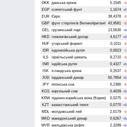
DKK
данська крона
5,1545
-0
EGP
єгипетський фунт
1,1674
+0
EUR
Євро
38,4378
-0
GBP
фунт стерлінгів Велико­британії
43,9581
-0
GEL
грузинський ларі
13,5630
+0
HKD
гонконгівський долар
4,6177
+0
HUF
угорський форинт
0,1011
-0
IDR
індонезійська рупія
0,0023
0
ILS
ізраїльський шекель
9,2710
-0
INR
індійська рупія
0,4327
+0
ISK
ісландська крона
0,2537
-0
JOD
іорданський динар
50,7854
+0
JPY
японська єна
0,2380
-0
KGS
киргизький сом
0,4039
+0
KRW
піденно-корейська вона (Корея)
0,0275
-0
KZT
казахстанський тенге
0,0770
+0
MDL
молдовський лей
2,0179
-0
MKD
македонський денар
0,6267
+0
MVR
мальдівська руфія
2,3299
+0