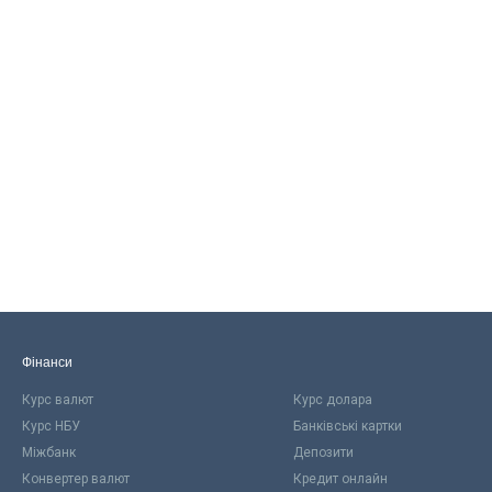
Фінанси
Курс валют
Курс долара
Курс НБУ
Банківські картки
Міжбанк
Депозити
Конвертер валют
Кредит онлайн