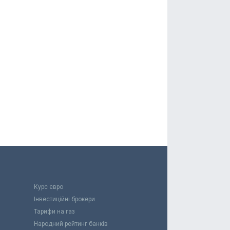
Курс євро
Інвестиційні брокери
Тарифи на газ
Народний рейтинг банків