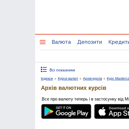
Валюта
Депозити
Кредит
Всі показники
Індекси
»
Курси валют
»
Архів курсів
»
Курс Masterc
Архів валютних курсів
Все про валюту теперь і в застосунку від М