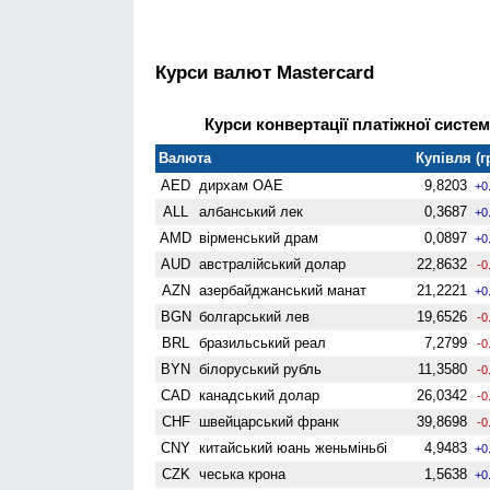
Курси валют Mastercard
Курси конвертації платіжної систем
Валюта
Купівля (г
AED
дирхам ОАЕ
9,8203
+0
ALL
албанський лек
0,3687
+0
AMD
вiрменський драм
0,0897
+0
AUD
австралійський долар
22,8632
-0
AZN
азербайджанський манат
21,2221
+0
BGN
болгарський лев
19,6526
-0
BRL
бразильський реал
7,2799
-0
BYN
білоруський рубль
11,3580
-0
CAD
канадський долар
26,0342
-0
CHF
швейцарський франк
39,8698
-0
CNY
китайський юань женьмiньбi
4,9483
+0
CZK
чеська крона
1,5638
+0