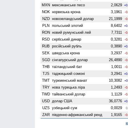
MXN
мексиканське песо
2,0629
+0
NOK
норвезька крона
3,1961
-0
NZD
ново­зеландський долар
21,1999
-0
PLN
польський злотий
8,6402
+0
RON
новий румунський лей
7,7311
-0
RSD
сербський динар
0,3281
-0
RUB
російський рубль
0,3890
+0
SEK
шведська крона
3,2937
-0
SGD
сінгапурський долар
26,4890
-0
THB
таїландський бат
1,0011
-0
TJS
таджицький сомоні
3,2941
+0
TMT
туркменський манат
10,3082
+0
TRY
нова турецька ліра
1,2493
-0
TWD
тайванський долар
1,1129
-0
USD
долар США
36,0776
+0
UZS
узбецький сум
0,0029
0
ZAR
південно-африканський ренд
1,9165
-0
к