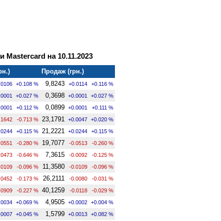
и Mastercard на 10.11.2023
рн.)
Продаж (грн.)
9,8243
.0106
+0.108 %
+0.0114
+0.116 %
0,3698
.0001
+0.027 %
+0.0001
+0.027 %
0,0899
.0001
+0.112 %
+0.0001
+0.111 %
23,1791
.1642
-0.713 %
+0.0047
+0.020 %
21,2221
.0244
+0.115 %
+0.0244
+0.115 %
19,7077
.0551
-0.280 %
-0.0513
-0.260 %
7,3615
.0473
-0.646 %
-0.0092
-0.125 %
11,3580
.0109
-0.096 %
-0.0109
-0.096 %
26,2111
.0452
-0.173 %
-0.0080
-0.031 %
40,1259
.0909
-0.227 %
-0.0118
-0.029 %
4,9505
.0034
+0.069 %
+0.0002
+0.004 %
1,5799
.0007
+0.045 %
+0.0013
+0.082 %