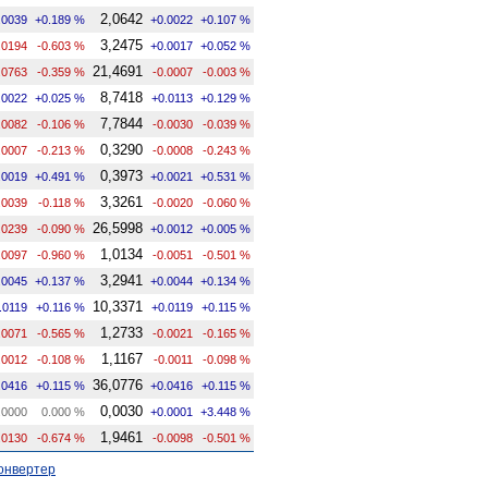
2,0642
.0039
+0.189 %
+0.0022
+0.107 %
3,2475
.0194
-0.603 %
+0.0017
+0.052 %
21,4691
.0763
-0.359 %
-0.0007
-0.003 %
8,7418
.0022
+0.025 %
+0.0113
+0.129 %
7,7844
.0082
-0.106 %
-0.0030
-0.039 %
0,3290
.0007
-0.213 %
-0.0008
-0.243 %
0,3973
.0019
+0.491 %
+0.0021
+0.531 %
3,3261
.0039
-0.118 %
-0.0020
-0.060 %
26,5998
.0239
-0.090 %
+0.0012
+0.005 %
1,0134
.0097
-0.960 %
-0.0051
-0.501 %
3,2941
.0045
+0.137 %
+0.0044
+0.134 %
10,3371
.0119
+0.116 %
+0.0119
+0.115 %
1,2733
.0071
-0.565 %
-0.0021
-0.165 %
1,1167
.0012
-0.108 %
-0.0011
-0.098 %
36,0776
.0416
+0.115 %
+0.0416
+0.115 %
0,0030
.0000
0.000 %
+0.0001
+3.448 %
1,9461
.0130
-0.674 %
-0.0098
-0.501 %
онвертер