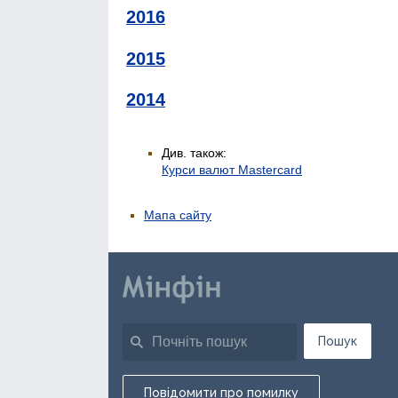
2016
2015
2014
Див. також:
Курси валют Mastercard
Мапа сайту
Пошук
Повідомити про помилку