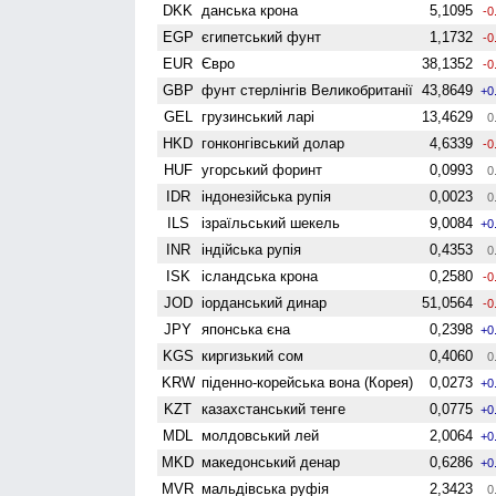
DKK
данська крона
5,1095
-0
EGP
єгипетський фунт
1,1732
-0
EUR
Євро
38,1352
-0
GBP
фунт стерлінгів Велико­британії
43,8649
+0
GEL
грузинський ларі
13,4629
0
HKD
гонконгівський долар
4,6339
-0
HUF
угорський форинт
0,0993
0
IDR
індонезійська рупія
0,0023
0
ILS
ізраїльський шекель
9,0084
+0
INR
індійська рупія
0,4353
0
ISK
ісландська крона
0,2580
-0
JOD
іорданський динар
51,0564
-0
JPY
японська єна
0,2398
+0
KGS
киргизький сом
0,4060
0
KRW
піденно-корейська вона (Корея)
0,0273
+0
KZT
казахстанський тенге
0,0775
+0
MDL
молдовський лей
2,0064
+0
MKD
македонський денар
0,6286
+0
MVR
мальдівська руфія
2,3423
0