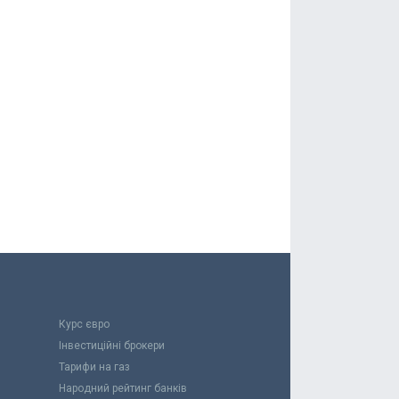
Курс євро
Інвестиційні брокери
Тарифи на газ
Народний рейтинг банків