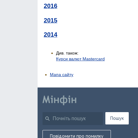
2016
2015
2014
Див. також:
Курси валют Mastercard
Мапа сайту
Пошук
Повідомити про помилку