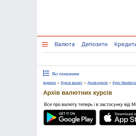
Валюта
Депозити
Кредит
Всі показники
Індекси
»
Курси валют
»
Архів курсів
»
Курс Masterc
Архів валютних курсів
Все про валюту теперь і в застосунку від М