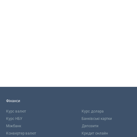
Фінанси
Курс валют
Курс долара
Курс НБУ
Банківські картки
Міжбанк
Депозити
Конвертер валют
Кредит онлайн