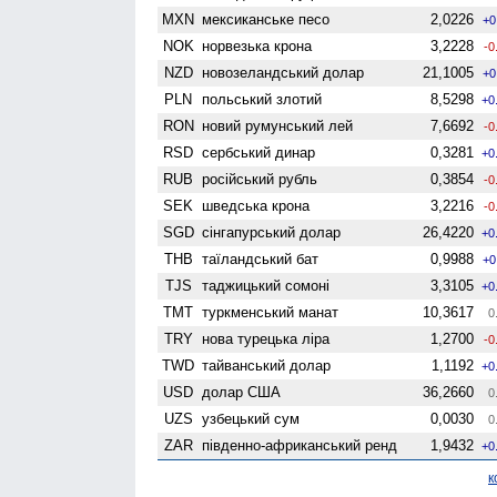
MXN
мексиканське песо
2,0226
+0
NOK
норвезька крона
3,2228
-0
NZD
ново­зеландський долар
21,1005
+0
PLN
польський злотий
8,5298
+0
RON
новий румунський лей
7,6692
-0
RSD
сербський динар
0,3281
+0
RUB
російський рубль
0,3854
-0
SEK
шведська крона
3,2216
-0
SGD
сінгапурський долар
26,4220
+0
THB
таїландський бат
0,9988
+0
TJS
таджицький сомоні
3,3105
+0
TMT
туркменський манат
10,3617
0
TRY
нова турецька ліра
1,2700
-0
TWD
тайванський долар
1,1192
+0
USD
долар США
36,2660
0
UZS
узбецький сум
0,0030
0
ZAR
південно-африканський ренд
1,9432
+0
к