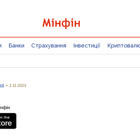
и
Банки
Страхування
Інвестиції
Криптовал
ard
»
2.11.2023
інфін