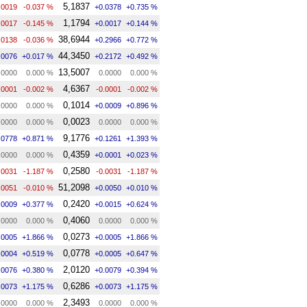
5,1837
.0019
-0.037 %
+0.0378
+0.735 %
1,1794
.0017
-0.145 %
+0.0017
+0.144 %
38,6944
.0138
-0.036 %
+0.2966
+0.772 %
44,3450
.0076
+0.017 %
+0.2172
+0.492 %
13,5007
.0000
0.000 %
0.0000
0.000 %
4,6367
.0001
-0.002 %
-0.0001
-0.002 %
0,1014
.0000
0.000 %
+0.0009
+0.896 %
0,0023
.0000
0.000 %
0.0000
0.000 %
9,1776
.0778
+0.871 %
+0.1261
+1.393 %
0,4359
.0000
0.000 %
+0.0001
+0.023 %
0,2580
.0031
-1.187 %
-0.0031
-1.187 %
51,2098
.0051
-0.010 %
+0.0050
+0.010 %
0,2420
.0009
+0.377 %
+0.0015
+0.624 %
0,4060
.0000
0.000 %
0.0000
0.000 %
0,0273
.0005
+1.866 %
+0.0005
+1.866 %
0,0778
.0004
+0.519 %
+0.0005
+0.647 %
2,0120
.0076
+0.380 %
+0.0079
+0.394 %
0,6286
.0073
+1.175 %
+0.0073
+1.175 %
2,3493
.0000
0.000 %
0.0000
0.000 %