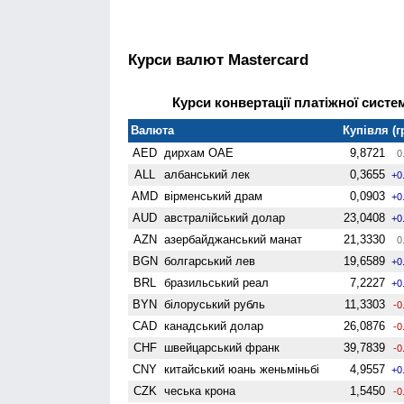
Курси валют Mastercard
Курси конвертації платіжної систем
Валюта
Купівля (г
AED
дирхам ОАЕ
9,8721
0
ALL
албанський лек
0,3655
+0
AMD
вiрменський драм
0,0903
+0
AUD
австралійський долар
23,0408
+0
AZN
азербайджанський манат
21,3330
0
BGN
болгарський лев
19,6589
+0
BRL
бразильський реал
7,2227
+0
BYN
білоруський рубль
11,3303
-0
CAD
канадський долар
26,0876
-0
CHF
швейцарський франк
39,7839
-0
CNY
китайський юань женьмiньбi
4,9557
+0
CZK
чеська крона
1,5450
-0