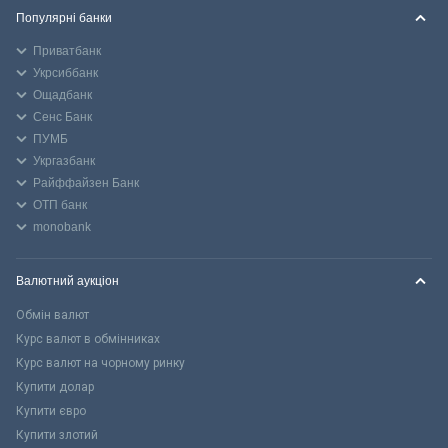
Популярні банки
Приватбанк
Укрсиббанк
Ощадбанк
Сенс Банк
ПУМБ
Укргазбанк
Райффайзен Банк
ОТП банк
monobank
Валютний аукціон
Обмін валют
Курс валют в обмінниках
Курс валют на чорному ринку
Купити долар
Купити євро
Купити злотий