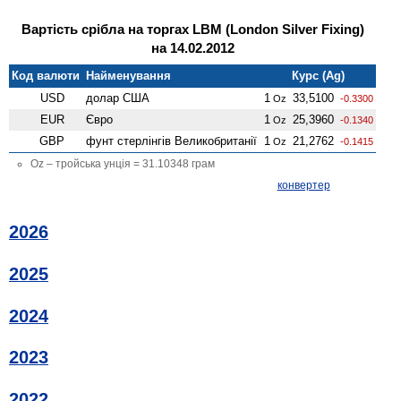
Вартість срібла на торгах LBM (London Silver Fixing)
на 14.02.2012
Код валюти
Найменування
Курс (Ag)
USD
долар США
1
33,5100
Oz
-0.3300
EUR
Євро
1
25,3960
Oz
-0.1340
GBP
фунт стерлінгів Велико­британії
1
21,2762
Oz
-0.1415
Oz – тройська унція = 31.10348 грам
конвертер
2026
2025
2024
2023
2022