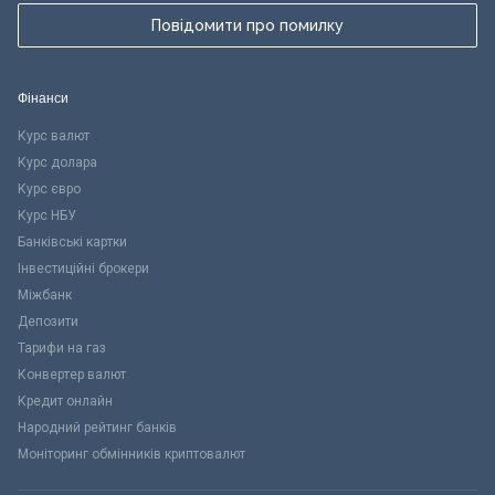
Повідомити про помилку
Фінанси
Курс валют
Курс долара
Курс євро
Курс НБУ
Банківські картки
Інвестиційні брокери
Міжбанк
Депозити
Тарифи на газ
Конвертер валют
Кредит онлайн
Народний рейтинг банків
Моніторинг обмінників криптовалют