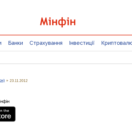
и
Банки
Страхування
Інвестиції
Криптовал
он)
»
23.11.2012
інфін