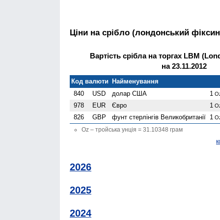
Ціни на срібло (лондонський фіксин
Вартість срібла на торгах LBM (Lond
на 23.11.2012
Код валюти
Найменування
840
USD
долар США
1
O
978
EUR
Євро
1
O
826
GBP
фунт стерлінгів Велико­британії
1
O
Oz – тройська унція = 31.10348 грам
к
2026
2025
2024