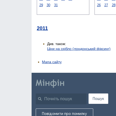
29
30
31
26
27
28
2011
Див. також:
Ціни на срібло (лондонський фіксинг)
Мапа сайту
Пошук
Повідомити про помилку