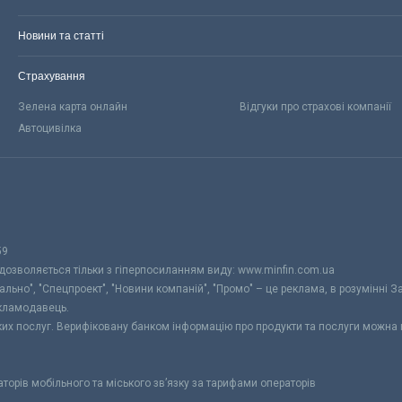
Новини та статті
Страхування
Зелена карта онлайн
Відгуки про страхові компанії
Автоцивілка
59
 дозволяється тільки з гіперпосиланням виду: www.minfin.com.ua
уально", "Спецпроект", "Новини компаній", "Промо" – це реклама, в розумінні З
екламодавець.
ьких послуг. Верифіковану банком інформацію про продукти та послуги можна
раторів мобільного та міського зв’язку за тарифами операторів