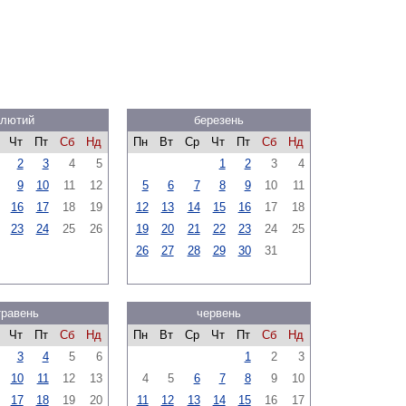
лютий
березень
Чт
Пт
Сб
Нд
Пн
Вт
Ср
Чт
Пт
Сб
Нд
2
3
4
5
1
2
3
4
9
10
11
12
5
6
7
8
9
10
11
16
17
18
19
12
13
14
15
16
17
18
23
24
25
26
19
20
21
22
23
24
25
26
27
28
29
30
31
травень
червень
Чт
Пт
Сб
Нд
Пн
Вт
Ср
Чт
Пт
Сб
Нд
3
4
5
6
1
2
3
10
11
12
13
4
5
6
7
8
9
10
17
18
19
20
11
12
13
14
15
16
17