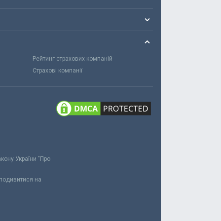
Рейтинг страхових компаній
Страхові компанії
акону України "Про
 подивитися на