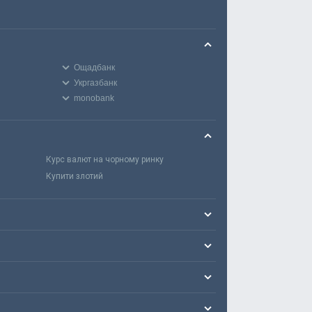
Ощадбанк
Укргазбанк
monobank
Курс валют на чорному ринку
Купити злотий