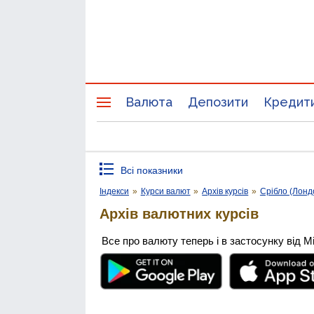
Валюта
Депозити
Кредит
Всі показники
Індекси
»
Курси валют
»
Архів курсів
»
Срібло (Лонд
Архів валютних курсів
Все про валюту теперь і в застосунку від М