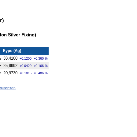
г)
on Silver Fixing)
Курс (Ag)
33,4100
z
+0.1200
+0.360 %
25,8992
z
+0.0429
+0.166 %
20,9730
z
+0.1015
+0.486 %
онвертер