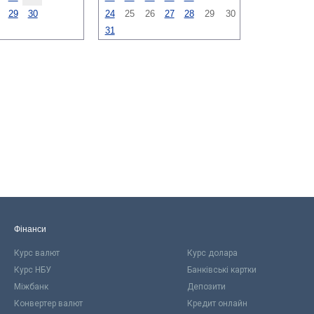
29
30
24
25
26
27
28
29
30
31
Фінанси
Курс валют
Курс долара
Курс НБУ
Банківські картки
Міжбанк
Депозити
Конвертер валют
Кредит онлайн