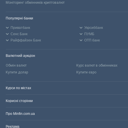
Моніторинг обмінників криптовалют
Популярні банки
Приватбанк
Укрсиббанк
Сенс Банк
ПУМБ
Райффайзен Банк
ОТП банк
Валютний аукціон
Обмін валют
Курс валют в обмінниках
Купити долар
Купити євро
Курси по містах
Корисні сторінки
Про Minfin.com.ua
Реклама