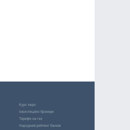
Курс євро
Інвестиційні брокери
Тарифи на газ
Народний рейтинг банків