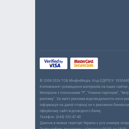
© 2008-2026 ТОВ МiнфiнМедiа. Код ЄДРПОУ: 355068
Копіювання і розміщення матеріалів на інших сайтах
Матеріали з позначками "Р", "Новини партнерів", "Акт
рекламу". За зміст реклами відповідальність несе р
Інформація на даній сторінці не є рекламою банківс
офіційному сайті відповідного банку.
Телефон: (044) 392-47-40
Дзвінок в межах території України з усіх номерів опе
Графік роботи: понеділок – п’ятниця з 09:00 до 18:00