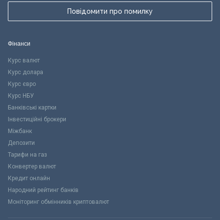
Повідомити про помилку
Фінанси
Курс валют
Курс долара
Курс євро
Курс НБУ
Банківські картки
Інвестиційні брокери
Міжбанк
Депозити
Тарифи на газ
Конвертер валют
Кредит онлайн
Народний рейтинг банків
Моніторинг обмінників криптовалют