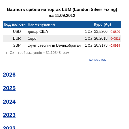
Вартість срібла на торгах LBM (London Silver Fixing)
на 11.09.2012
Код валюти
Найменування
Курс (Ag)
USD
долар США
1
33,5200
Oz
-0.0800
EUR
Євро
1
26,2018
Oz
-0.0811
GBP
фунт стерлінгів Велико­британії
1
20,9173
Oz
-0.0919
Oz – тройська унція = 31.10348 грам
конвертер
2026
2025
2024
2023
2022