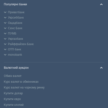
Популярні банки
Приватбанк
Укрсиббанк
Ощадбанк
Сенс Банк
ПУМБ
Укргазбанк
Райффайзен Банк
ОТП банк
monobank
Валютний аукціон
Обмін валют
Курс валют в обмінниках
Курс валют на чорному ринку
Купити долар
Купити євро
Купити злотий