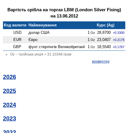
Вартість срібла на торгах LBM (London Silver Fixing)
на 13.06.2012
Код валюти
Найменування
Курс (Ag)
USD
долар США
1
28,8700
Oz
+0.3300
EUR
Євро
1
23,0407
Oz
+0.2178
GBP
фунт стерлінгів Велико­британії
1
18,5540
Oz
+0.1767
Oz – тройська унція = 31.10348 грам
конвертер
2026
2025
2024
2023
2022