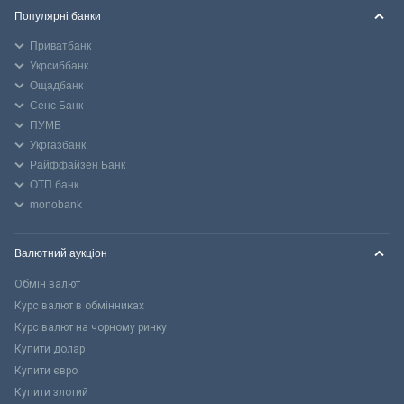
Популярні банки
Приватбанк
Укрсиббанк
Ощадбанк
Сенс Банк
ПУМБ
Укргазбанк
Райффайзен Банк
ОТП банк
monobank
Валютний аукціон
Обмін валют
Курс валют в обмінниках
Курс валют на чорному ринку
Купити долар
Купити євро
Купити злотий