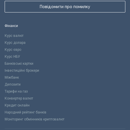
Повідомити про помилку
Фінанси
Курс валют
Курс долара
Курс євро
Курс НБУ
Банківські картки
Інвестиційні брокери
Міжбанк
Депозити
Тарифи на газ
Конвертер валют
Кредит онлайн
Народний рейтинг банків
Моніторинг обмінників криптовалют