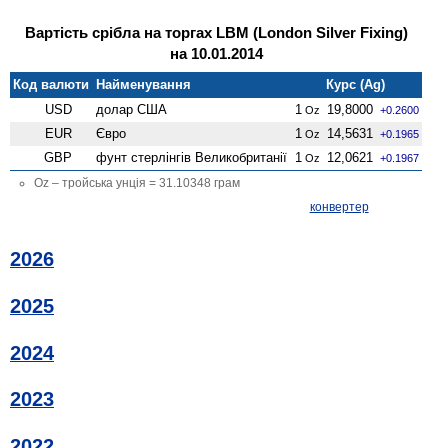
Вартість срібла на торгах LBM (London Silver Fixing)
на 10.01.2014
Код валюти
Найменування
Курс (Ag)
USD
долар США
1
19,8000
Oz
+0.2600
EUR
Євро
1
14,5631
Oz
+0.1965
GBP
фунт стерлінгів Велико­британії
1
12,0621
Oz
+0.1967
Oz – тройська унція = 31.10348 грам
конвертер
2026
2025
2024
2023
2022