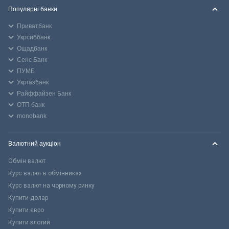
Популярні банки
Приватбанк
Укрсиббанк
Ощадбанк
Сенс Банк
ПУМБ
Укргазбанк
Райффайзен Банк
ОТП банк
monobank
Валютний аукціон
Обмін валют
Курс валют в обмінниках
Курс валют на чорному ринку
Купити долар
Купити євро
Купити злотий