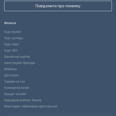
Повідомити про помилку
Фінанси
Курс валют
Курс долара
Курс євро
Курс НБУ
Банківські картки
Інвестиційні брокери
Міжбанк
Депозити
Тарифи на газ
Конвертер валют
Кредит онлайн
Народний рейтинг банків
Моніторинг обмінників криптовалют