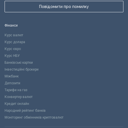
Повідомити про помилку
Фінанси
Курс валют
Курс долара
Курс євро
Курс НБУ
Банківські картки
Інвестиційні брокери
Міжбанк
Депозити
Тарифи на газ
Конвертер валют
Кредит онлайн
Народний рейтинг банків
Моніторинг обмінників криптовалют