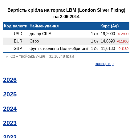
Вартість срібла на торгах LBM (London Silver Fixing)
на 2.09.2014
Код валюти
Найменування
Курс (Ag)
USD
долар США
1
19,2000
Oz
-0.2900
EUR
Євро
1
14,6390
Oz
-0.1960
GBP
фунт стерлінгів Велико­британії
1
11,6130
Oz
-0.1160
Oz – тройська унція = 31.10348 грам
конвертер
2026
2025
2024
2023
2022