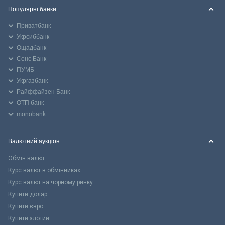
Популярні банки
Приватбанк
Укрсиббанк
Ощадбанк
Сенс Банк
ПУМБ
Укргазбанк
Райффайзен Банк
ОТП банк
monobank
Валютний аукціон
Обмін валют
Курс валют в обмінниках
Курс валют на чорному ринку
Купити долар
Купити євро
Купити злотий