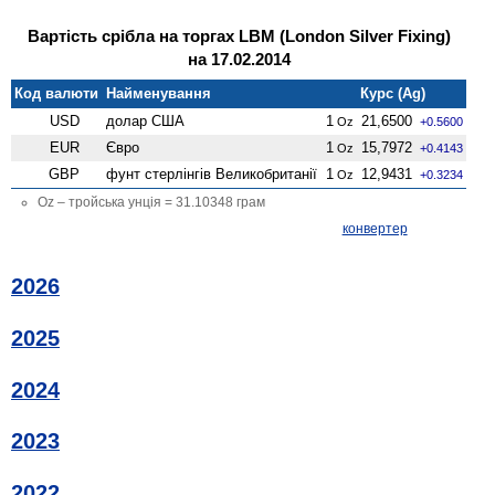
Вартість срібла на торгах LBM (London Silver Fixing)
на 17.02.2014
Код валюти
Найменування
Курс (Ag)
USD
долар США
1
21,6500
Oz
+0.5600
EUR
Євро
1
15,7972
Oz
+0.4143
GBP
фунт стерлінгів Велико­британії
1
12,9431
Oz
+0.3234
Oz – тройська унція = 31.10348 грам
конвертер
2026
2025
2024
2023
2022