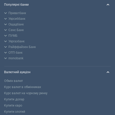
Популярні банки
Приватбанк
Укрсиббанк
Ощадбанк
Сенс Банк
ПУМБ
Укргазбанк
Райффайзен Банк
ОТП банк
monobank
Валютний аукціон
Обмін валют
Курс валют в обмінниках
Курс валют на чорному ринку
Купити долар
Купити євро
Купити злотий