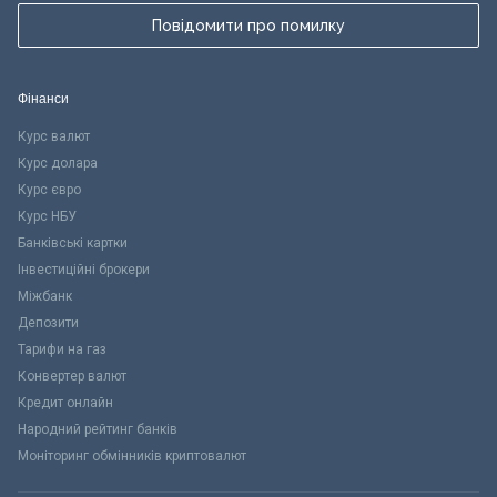
Повідомити про помилку
Фінанси
Курс валют
Курс долара
Курс євро
Курс НБУ
Банківські картки
Інвестиційні брокери
Міжбанк
Депозити
Тарифи на газ
Конвертер валют
Кредит онлайн
Народний рейтинг банків
Моніторинг обмінників криптовалют