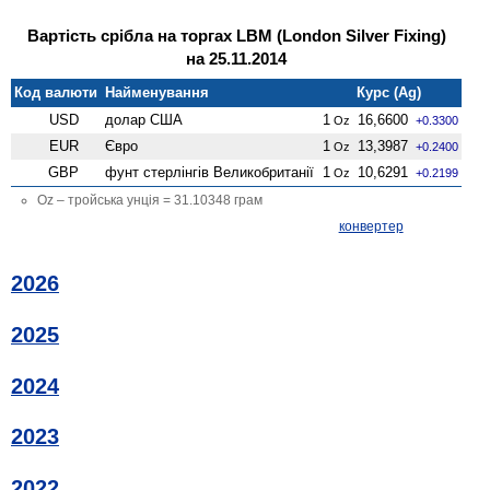
Вартість срібла на торгах LBM (London Silver Fixing)
на 25.11.2014
Код валюти
Найменування
Курс (Ag)
USD
долар США
1
16,6600
Oz
+0.3300
EUR
Євро
1
13,3987
Oz
+0.2400
GBP
фунт стерлінгів Велико­британії
1
10,6291
Oz
+0.2199
Oz – тройська унція = 31.10348 грам
конвертер
2026
2025
2024
2023
2022