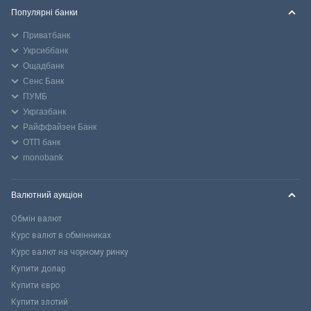
Популярні банки
Приватбанк
Укрсиббанк
Ощадбанк
Сенс Банк
ПУМБ
Укргазбанк
Райффайзен Банк
ОТП банк
monobank
Валютний аукціон
Обмін валют
Курс валют в обмінниках
Курс валют на чорному ринку
Купити долар
Купити євро
Купити злотий