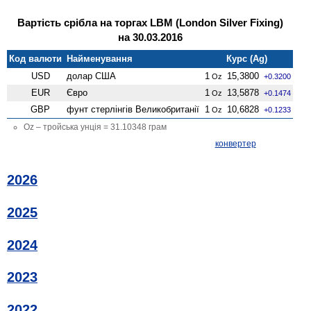
Вартість срібла на торгах LBM (London Silver Fixing)
на 30.03.2016
Код валюти
Найменування
Курс (Ag)
USD
долар США
1
15,3800
Oz
+0.3200
EUR
Євро
1
13,5878
Oz
+0.1474
GBP
фунт стерлінгів Велико­британії
1
10,6828
Oz
+0.1233
Oz – тройська унція = 31.10348 грам
конвертер
2026
2025
2024
2023
2022