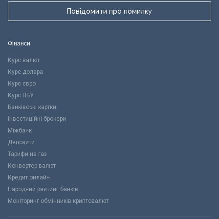
Повідомити про помилку
Фінанси
Курс валют
Курс долара
Курс євро
Курс НБУ
Банківські картки
Інвестиційні брокери
Міжбанк
Депозити
Тарифи на газ
Конвертер валют
Кредит онлайн
Народний рейтинг банків
Моніторинг обмінників криптовалют