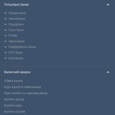
Популярні банки
Приватбанк
Укрсиббанк
Ощадбанк
Сенс Банк
ПУМБ
Укргазбанк
Райффайзен Банк
ОТП банк
monobank
Валютний аукціон
Обмін валют
Курс валют в обмінниках
Курс валют на чорному ринку
Купити долар
Купити євро
Купити злотий