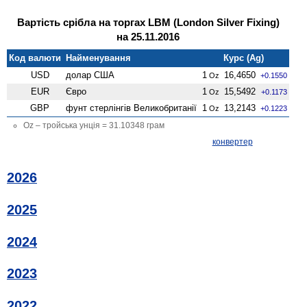
Вартість срібла на торгах LBM (London Silver Fixing)
на 25.11.2016
Код валюти
Найменування
Курс (Ag)
USD
долар США
1
16,4650
Oz
+0.1550
EUR
Євро
1
15,5492
Oz
+0.1173
GBP
фунт стерлінгів Велико­британії
1
13,2143
Oz
+0.1223
Oz – тройська унція = 31.10348 грам
конвертер
2026
2025
2024
2023
2022