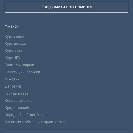
Повідомити про помилку
Фінанси
Курс валют
Курс долара
Курс євро
Курс НБУ
Банківські картки
Інвестиційні брокери
Міжбанк
Депозити
Тарифи на газ
Конвертер валют
Кредит онлайн
Народний рейтинг банків
Моніторинг обмінників криптовалют