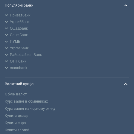
Популярні банки
Приватбанк
Укрсиббанк
Ощадбанк
Сенс Банк
ПУМБ
Укргазбанк
Райффайзен Банк
ОТП банк
monobank
Валютний аукціон
Обмін валют
Курс валют в обмінниках
Курс валют на чорному ринку
Купити долар
Купити євро
Купити злотий