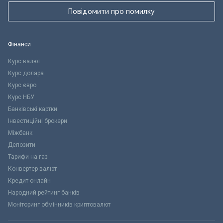
Повідомити про помилку
Фінанси
Курс валют
Курс долара
Курс євро
Курс НБУ
Банківські картки
Інвестиційні брокери
Міжбанк
Депозити
Тарифи на газ
Конвертер валют
Кредит онлайн
Народний рейтинг банків
Моніторинг обмінників криптовалют