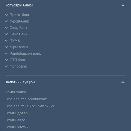
Популярні банки
Приватбанк
Укрсиббанк
Ощадбанк
Сенс Банк
ПУМБ
Укргазбанк
Райффайзен Банк
ОТП банк
monobank
Валютний аукціон
Обмін валют
Курс валют в обмінниках
Курс валют на чорному ринку
Купити долар
Купити євро
Купити злотий