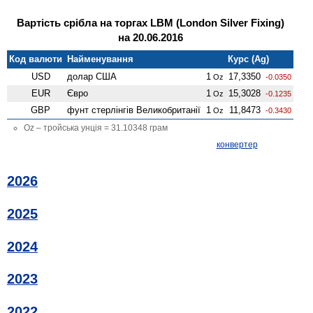
Вартість срібла на торгах LBM (London Silver Fixing)
на 20.06.2016
Код валюти
Найменування
Курс (Ag)
USD
долар США
1
17,3350
Oz
-0.0350
EUR
Євро
1
15,3028
Oz
-0.1235
GBP
фунт стерлінгів Велико­британії
1
11,8473
Oz
-0.3430
Oz – тройська унція = 31.10348 грам
конвертер
2026
2025
2024
2023
2022