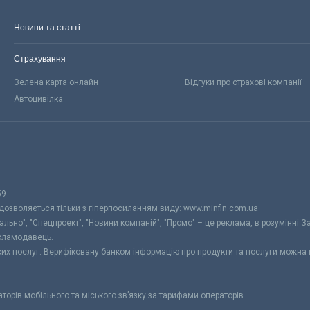
Новини та статті
Страхування
Зелена карта онлайн
Відгуки про страхові компанії
Автоцивілка
59
 дозволяється тільки з гіперпосиланням виду: www.minfin.com.ua
уально", "Спецпроект", "Новини компаній", "Промо" – це реклама, в розумінні З
екламодавець.
ьких послуг. Верифіковану банком інформацію про продукти та послуги можна
раторів мобільного та міського зв’язку за тарифами операторів