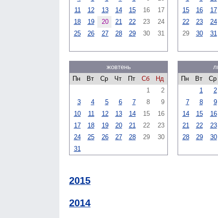
11
12
13
14
15
16
17
15
16
17
18
19
20
21
22
23
24
22
23
24
25
26
27
28
29
30
31
29
30
31
жовтень
л
Пн
Вт
Ср
Чт
Пт
Сб
Нд
Пн
Вт
Ср
1
2
1
2
3
4
5
6
7
8
9
7
8
9
10
11
12
13
14
15
16
14
15
16
17
18
19
20
21
22
23
21
22
23
24
25
26
27
28
29
30
28
29
30
31
2015
2014