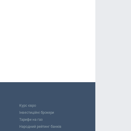
Курс євро
Інвестиційні брокери
Тарифи на газ
Народний рейтинг банків