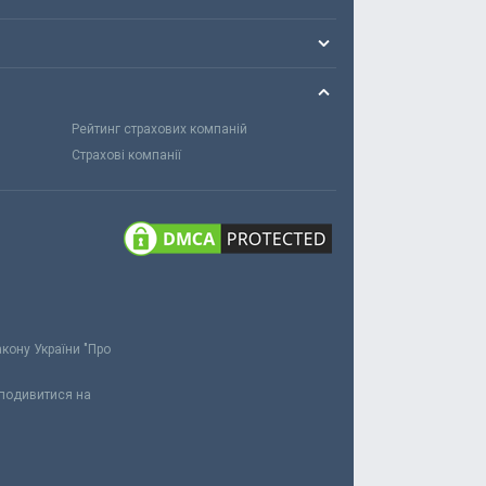
Рейтинг страхових компаній
Страхові компанії
акону України "Про
 подивитися на