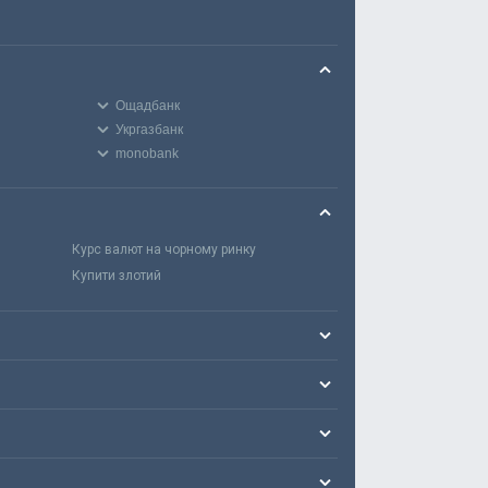
Ощадбанк
Укргазбанк
monobank
Курс валют на чорному ринку
Купити злотий