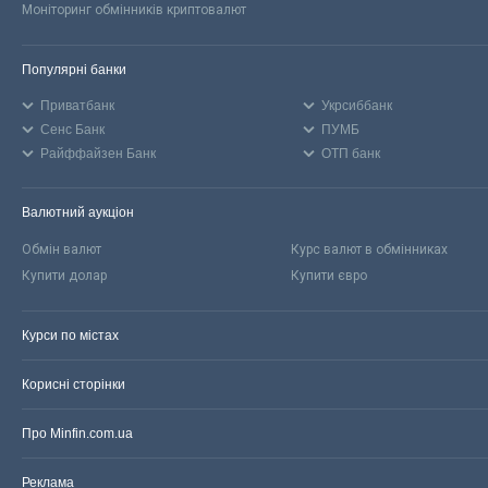
Моніторинг обмінників криптовалют
Популярні банки
Приватбанк
Укрсиббанк
Сенс Банк
ПУМБ
Райффайзен Банк
ОТП банк
Валютний аукціон
Обмін валют
Курс валют в обмінниках
Купити долар
Купити євро
Курси по містах
Корисні сторінки
Про Minfin.com.ua
Реклама