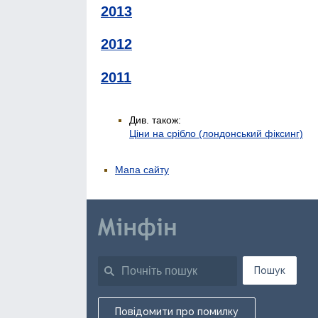
2013
2012
2011
Див. також:
Ціни на срібло (лондонський фіксинг)
Мапа сайту
Пошук
Повідомити про помилку