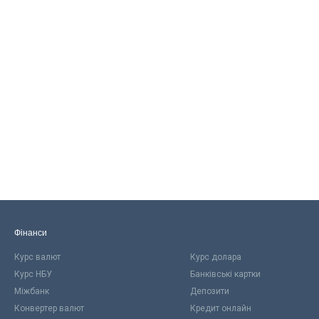
Фінанси
Курс валют
Курс долара
Курс НБУ
Банківські картки
Міжбанк
Депозити
Конвертер валют
Кредит онлайн