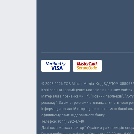
© 2008-2026 ТОВ МiнфiнМедiа. Код ЄДРПОУ: 355068
Копіювання і розміщення матеріалів на інших сайтах
Матеріали з позначками "Р", "Новини партнерів", "Акт
рекламу". За зміст реклами відповідальність несе р
Інформація на даній сторінці не є рекламою банківс
офіційному сайті відповідного банку.
Телефон: (044) 392-47-40
Дзвінок в межах території України з усіх номерів опе
Графік роботи: понеділок – п’ятниця з 09:00 до 18:00