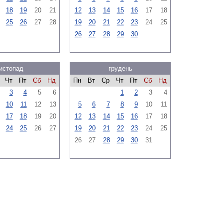
18
19
20
21
12
13
14
15
16
17
18
25
26
27
28
19
20
21
22
23
24
25
26
27
28
29
30
истопад
грудень
Чт
Пт
Сб
Нд
Пн
Вт
Ср
Чт
Пт
Сб
Нд
3
4
5
6
1
2
3
4
10
11
12
13
5
6
7
8
9
10
11
17
18
19
20
12
13
14
15
16
17
18
24
25
26
27
19
20
21
22
23
24
25
26
27
28
29
30
31