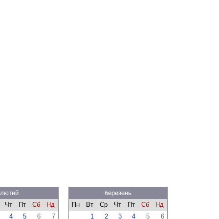
лютий
березень
Чт
Пт
Сб
Нд
Пн
Вт
Ср
Чт
Пт
Сб
Нд
4
5
6
7
1
2
3
4
5
6