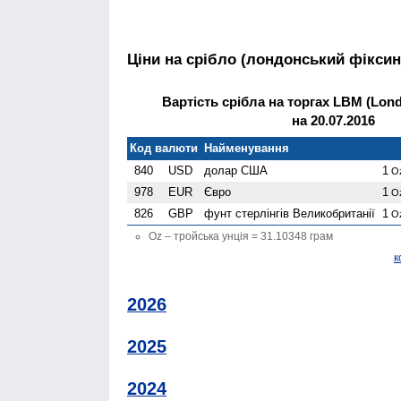
Ціни на срібло (лондонський фіксин
Вартість срібла на торгах LBM (Londo
на 20.07.2016
Код валюти
Найменування
840
USD
долар США
1
O
978
EUR
Євро
1
O
826
GBP
фунт стерлінгів Велико­британії
1
O
Oz – тройська унція = 31.10348 грам
к
2026
2025
2024