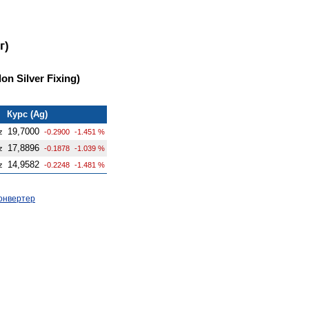
г)
n Silver Fixing)
Курс (Ag)
19,7000
z
-0.2900
-1.451 %
17,8896
z
-0.1878
-1.039 %
14,9582
z
-0.2248
-1.481 %
онвертер