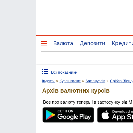
Валюта
Депозити
Кредит
Всі показники
Індекси
»
Курси валют
»
Архів курсів
»
Срібло (Лонд
Архів валютних курсів
Все про валюту теперь і в застосунку від М