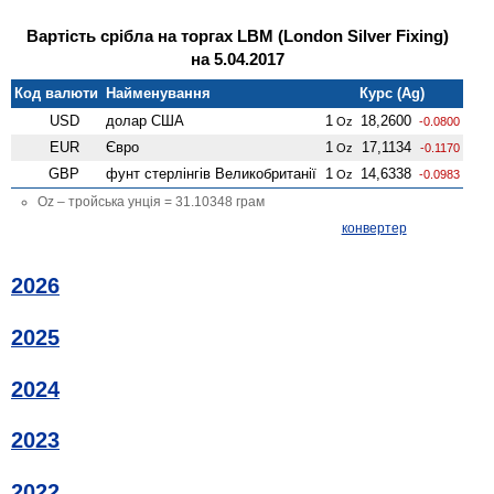
Вартість срібла на торгах LBM (London Silver Fixing)
на 5.04.2017
Код валюти
Найменування
Курс (Ag)
USD
долар США
1
18,2600
Oz
-0.0800
EUR
Євро
1
17,1134
Oz
-0.1170
GBP
фунт стерлінгів Велико­британії
1
14,6338
Oz
-0.0983
Oz – тройська унція = 31.10348 грам
конвертер
2026
2025
2024
2023
2022