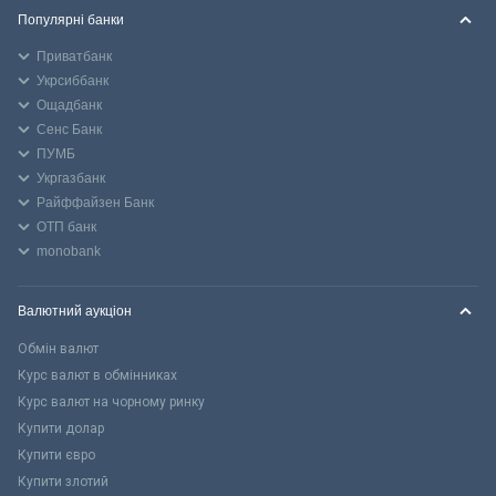
Популярні банки
Приватбанк
Укрсиббанк
Ощадбанк
Сенс Банк
ПУМБ
Укргазбанк
Райффайзен Банк
ОТП банк
monobank
Валютний аукціон
Обмін валют
Курс валют в обмінниках
Курс валют на чорному ринку
Купити долар
Купити євро
Купити злотий