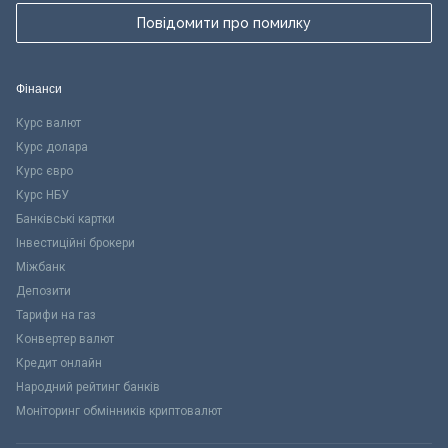
Повідомити про помилку
Фінанси
Курс валют
Курс долара
Курс євро
Курс НБУ
Банківські картки
Інвестиційні брокери
Міжбанк
Депозити
Тарифи на газ
Конвертер валют
Кредит онлайн
Народний рейтинг банків
Моніторинг обмінників криптовалют