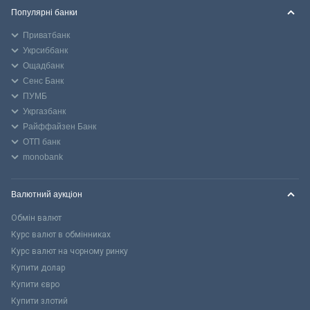
Популярні банки
Приватбанк
Укрсиббанк
Ощадбанк
Сенс Банк
ПУМБ
Укргазбанк
Райффайзен Банк
ОТП банк
monobank
Валютний аукціон
Обмін валют
Курс валют в обмінниках
Курс валют на чорному ринку
Купити долар
Купити євро
Купити злотий