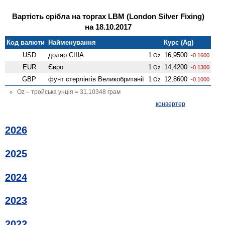
Вартість срібла на торгах LBM (London Silver Fixing)
на 18.10.2017
Код валюти
Найменування
Курс (Ag)
USD
долар США
1
16,9500
Oz
-0.1600
EUR
Євро
1
14,4200
Oz
-0.1300
GBP
фунт стерлінгів Велико­британії
1
12,8600
Oz
-0.1000
Oz – тройська унція = 31.10348 грам
конвертер
2026
2025
2024
2023
2022