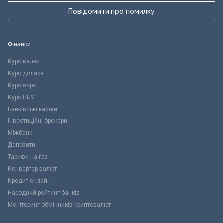
Повідомити про помилку
Фінанси
Курс валют
Курс долара
Курс євро
Курс НБУ
Банківські картки
Інвестиційні брокери
Міжбанк
Депозити
Тарифи на газ
Конвертер валют
Кредит онлайн
Народний рейтинг банків
Моніторинг обмінників криптовалют