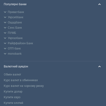
Популярні банки
Приватбанк
Укрсиббанк
Ощадбанк
Сенс Банк
ПУМБ
Укргазбанк
Райффайзен Банк
ОТП банк
monobank
Валютний аукціон
Обмін валют
Курс валют в обмінниках
Курс валют на чорному ринку
Купити долар
Купити євро
Купити злотий