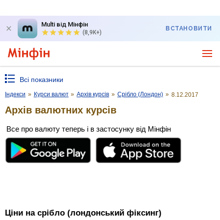
Multi від Мінфін
ВСТАНОВИТИ
(8,9K+)
Всі показники
Індекси
»
Курси валют
»
Архів курсів
»
Срібло (Лондон)
»
8.12.2017
Архів валютних курсів
Все про валюту теперь і в застосунку від Мінфін
Ціни на срібло (лондонський фіксинг)