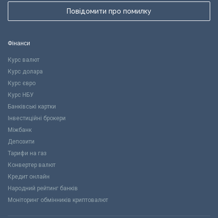
Повідомити про помилку
Фінанси
Курс валют
Курс долара
Курс євро
Курс НБУ
Банківські картки
Інвестиційні брокери
Міжбанк
Депозити
Тарифи на газ
Конвертер валют
Кредит онлайн
Народний рейтинг банків
Моніторинг обмінників криптовалют