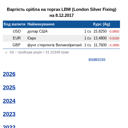
Вартість срібла на торгах LBM (London Silver Fixing)
на 8.12.2017
Код валюти
Найменування
Курс (Ag)
USD
долар США
1
15,8250
Oz
-0.0850
EUR
Євро
1
13,4800
Oz
-0.0100
GBP
фунт стерлінгів Велико­британії
1
11,7600
Oz
-0.1800
Oz – тройська унція = 31.10348 грам
конвертер
2026
2025
2024
2023
2022