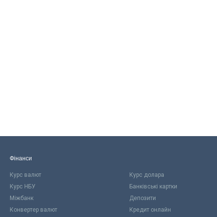
Фінанси
Курс валют
Курс долара
Курс НБУ
Банківські картки
Міжбанк
Депозити
Конвертер валют
Кредит онлайн