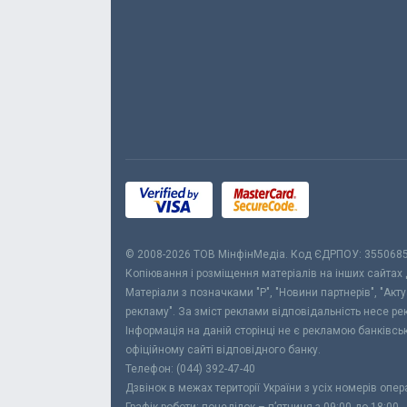
© 2008-2026 ТОВ МiнфiнМедiа. Код ЄДРПОУ: 355068
Копіювання і розміщення матеріалів на інших сайтах
Матеріали з позначками "Р", "Новини партнерів", "Акт
рекламу". За зміст реклами відповідальність несе р
Інформація на даній сторінці не є рекламою банківс
офіційному сайті відповідного банку.
Телефон: (044) 392-47-40
Дзвінок в межах території України з усіх номерів опе
Графік роботи: понеділок – п’ятниця з 09:00 до 18:00