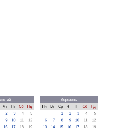
лютий
березень
Чт
Пт
Сб
Нд
Пн
Вт
Ср
Чт
Пт
Сб
Нд
2
3
4
5
1
2
3
4
5
9
10
11
12
6
7
8
9
10
11
12
16
17
18
19
13
14
15
16
17
18
19