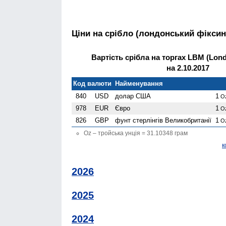
Ціни на срібло (лондонський фіксин
Вартість срібла на торгах LBM (Londo
на 2.10.2017
Код валюти
Найменування
840
USD
долар США
1
O
978
EUR
Євро
1
O
826
GBP
фунт стерлінгів Велико­британії
1
O
Oz – тройська унція = 31.10348 грам
к
2026
2025
2024