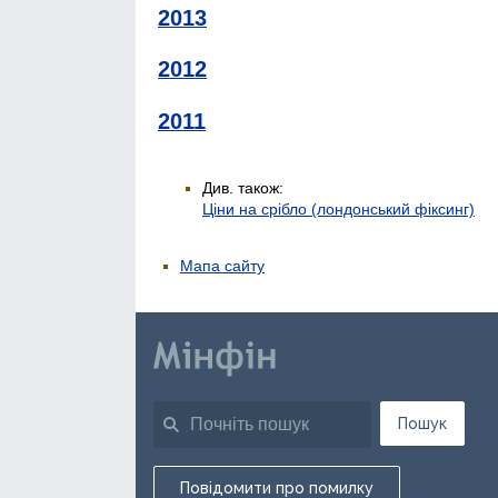
2013
2012
2011
Див. також:
Ціни на срібло (лондонський фіксинг)
Мапа сайту
Пошук
Повідомити про помилку