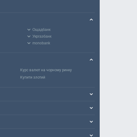
Ощадбанк
Укргазбанк
monobank
Курс валют на чорному ринку
Купити злотий