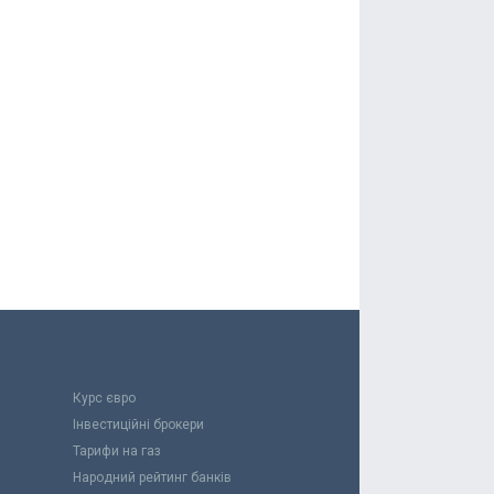
Курс євро
Інвестиційні брокери
Тарифи на газ
Народний рейтинг банків