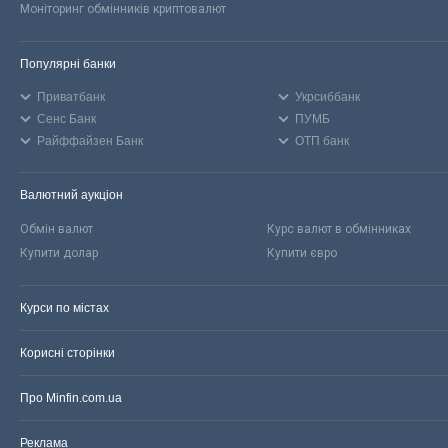
Моніторинг обмінників криптовалют
Популярні банки
Приватбанк
Укрсиббанк
Сенс Банк
ПУМБ
Райффайзен Банк
ОТП банк
Валютний аукціон
Обмін валют
Курс валют в обмінниках
Купити долар
Купити євро
Курси по містах
Корисні сторінки
Про Minfin.com.ua
Реклама