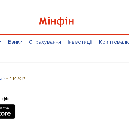
и
Банки
Страхування
Інвестиції
Криптовал
он)
»
2.10.2017
інфін