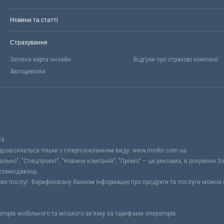
Новини та статті
Страхування
Зелена карта онлайн
Відгуки про страхові компанії
Автоцивілка
59
 дозволяється тільки з гіперпосиланням виду: www.minfin.com.ua
уально", "Спецпроект", "Новини компаній", "Промо" – це реклама, в розумінні З
екламодавець.
ьких послуг. Верифіковану банком інформацію про продукти та послуги можна
раторів мобільного та міського зв’язку за тарифами операторів