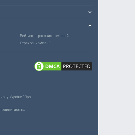
Рейтинг страхових компаній
Страхові компанії
акону України "Про
 подивитися на