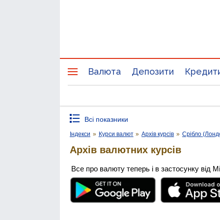
Валюта
Депозити
Кредит
Всі показники
Індекси
»
Курси валют
»
Архів курсів
»
Срібло (Лонд
Архів валютних курсів
Все про валюту теперь і в застосунку від М