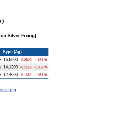
г)
n Silver Fixing)
Курс (Ag)
16,5800
z
-0.2800
-1.661 %
14,1200
z
-0.1512
-1.059 %
12,4600
z
-0.1362
-1.081 %
онвертер