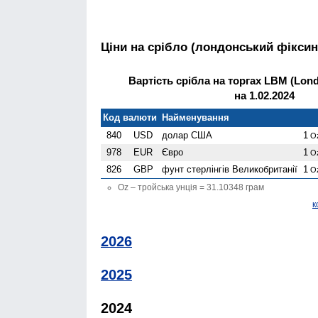
Ціни на срібло (лондонський фіксин
Вартість срібла на торгах LBM (Londo
на 1.02.2024
Код валюти
Найменування
840
USD
долар США
1
O
978
EUR
Євро
1
O
826
GBP
фунт стерлінгів Велико­британії
1
O
Oz – тройська унція = 31.10348 грам
к
2026
2025
2024