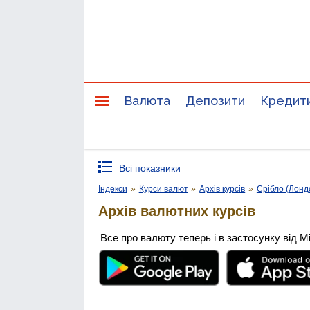
Валюта
Депозити
Кредит
Всі показники
Індекси
»
Курси валют
»
Архів курсів
»
Срібло (Лонд
Архів валютних курсів
Все про валюту теперь і в застосунку від М