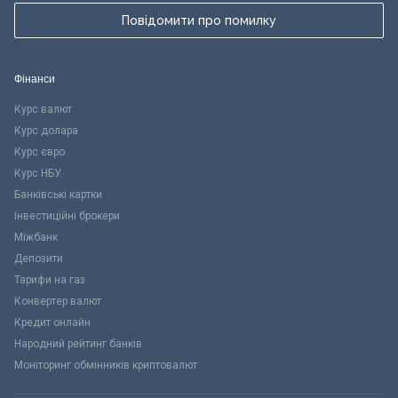
Повідомити про помилку
Фінанси
Курс валют
Курс долара
Курс євро
Курс НБУ
Банківські картки
Інвестиційні брокери
Міжбанк
Депозити
Тарифи на газ
Конвертер валют
Кредит онлайн
Народний рейтинг банків
Моніторинг обмінників криптовалют