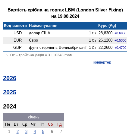
Вартість срібла на торгах LBM (London Silver Fixing)
на 19.08.2024
Код валюти
Найменування
Курс (Ag)
USD
долар США
1
28,8300
Oz
+0.6950
EUR
Євро
1
26,1200
Oz
+0.5300
GBP
фунт стерлінгів Велико­британії
1
22,2600
Oz
+0.4700
Oz – тройська унція = 31.10348 грам
конвертер
2026
2025
2024
січень
Пн
Вт
Ср
Чт
Пт
Сб
Нд
1
2
3
4
5
6
7