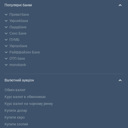
Популярні банки
Приватбанк
Укрсиббанк
Ощадбанк
Сенс Банк
ПУМБ
Укргазбанк
Райффайзен Банк
ОТП банк
monobank
Валютний аукціон
Обмін валют
Курс валют в обмінниках
Курс валют на чорному ринку
Купити долар
Купити євро
Купити злотий