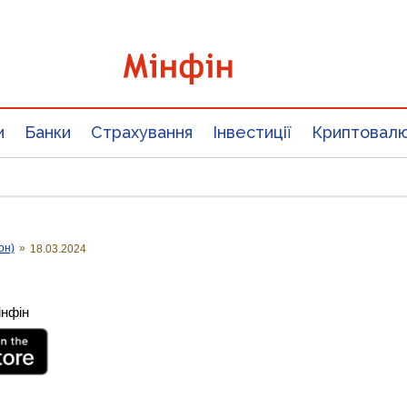
и
Банки
Страхування
Інвестиції
Криптовал
он)
»
18.03.2024
інфін