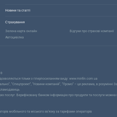
Новини та статті
Страхування
Зелена карта онлайн
Відгуки про страхові компанії
Автоцивілка
59
 дозволяється тільки з гіперпосиланням виду: www.minfin.com.ua
уально", "Спецпроект", "Новини компаній", "Промо" – це реклама, в розумінні З
екламодавець.
ьких послуг. Верифіковану банком інформацію про продукти та послуги можна
раторів мобільного та міського зв’язку за тарифами операторів