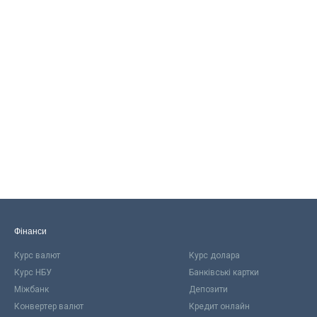
Фінанси
Курс валют
Курс долара
Курс НБУ
Банківські картки
Міжбанк
Депозити
Конвертер валют
Кредит онлайн