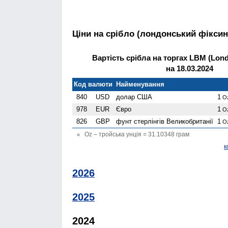
Ціни на срібло (лондонський фіксин
Вартість срібла на торгах LBM (Londo
на 18.03.2024
Код валюти
Найменування
840
USD
долар США
1
O
978
EUR
Євро
1
O
826
GBP
фунт стерлінгів Велико­британії
1
O
Oz – тройська унція = 31.10348 грам
к
2026
2025
2024