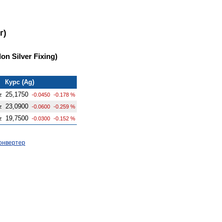
г)
n Silver Fixing)
Курс (Ag)
25,1750
z
-0.0450
-0.178 %
23,0900
z
-0.0600
-0.259 %
19,7500
z
-0.0300
-0.152 %
онвертер