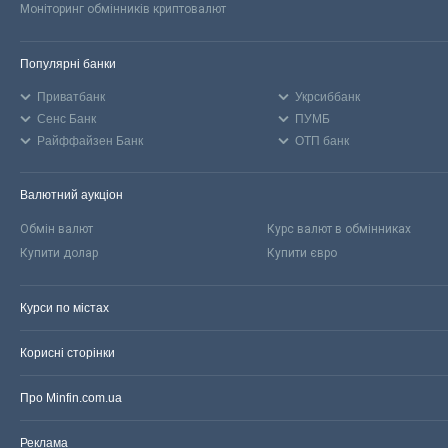
Моніторинг обмінників криптовалют
Популярні банки
Приватбанк
Укрсиббанк
Сенс Банк
ПУМБ
Райффайзен Банк
ОТП банк
Валютний аукціон
Обмін валют
Курс валют в обмінниках
Купити долар
Купити євро
Курси по містах
Корисні сторінки
Про Minfin.com.ua
Реклама