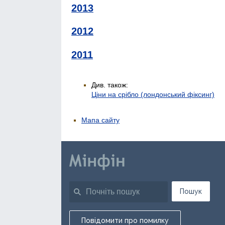
2013
2012
2011
Див. також:
Ціни на срібло (лондонський фіксинг)
Мапа сайту
Пошук
Повідомити про помилку