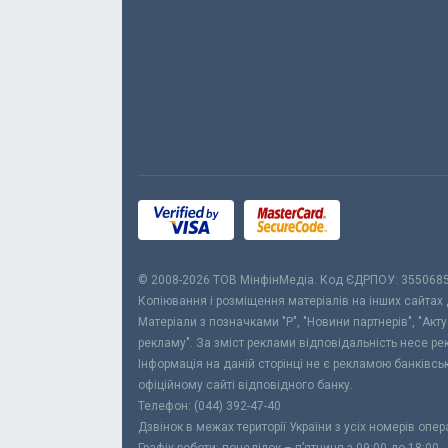
© 2008-2026 ТОВ МiнфiнМедiа. Код ЄДРПОУ: 355068
Копіювання і розміщення матеріалів на інших сайтах
Матеріали з позначками "Р", "Новини партнерів", "Акт
рекламу". За зміст реклами відповідальність несе р
Інформація на даній сторінці не є рекламою банківс
офіційному сайті відповідного банку.
Телефон: (044) 392-47-40
Дзвінок в межах території України з усіх номерів опе
Графік роботи: понеділок – п’ятниця з 09:00 до 18:00