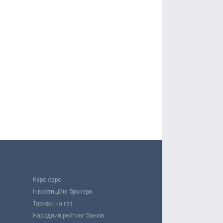
Курс євро
Інвестиційні брокери
Тарифи на газ
Народний рейтинг банків