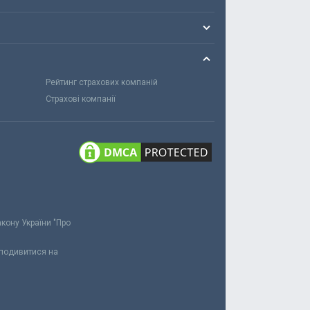
Рейтинг страхових компаній
Страхові компанії
акону України "Про
 подивитися на