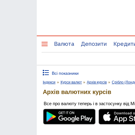
Валюта
Депозити
Кредит
Всі показники
Індекси
»
Курси валют
»
Архів курсів
»
Срібло (Лонд
Архів валютних курсів
Все про валюту теперь і в застосунку від М