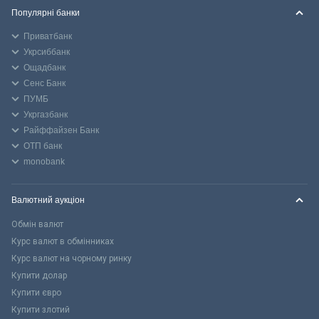
Популярні банки
Приватбанк
Укрсиббанк
Ощадбанк
Сенс Банк
ПУМБ
Укргазбанк
Райффайзен Банк
ОТП банк
monobank
Валютний аукціон
Обмін валют
Курс валют в обмінниках
Курс валют на чорному ринку
Купити долар
Купити євро
Купити злотий