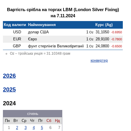
Вартість срібла на торгах LBM (London Silver Fixing)
на 7.11.2024
Код валюти
Найменування
Курс (Ag)
USD
долар США
1
31,1050
Oz
-0.6950
EUR
Євро
1
28,9100
Oz
-0.7800
GBP
фунт стерлінгів Велико­британії
1
24,0800
Oz
-0.6500
Oz – тройська унція = 31.10348 грам
конвертер
2026
2025
2024
січень
Пн
Вт
Ср
Чт
Пт
Сб
Нд
1
2
3
4
5
6
7