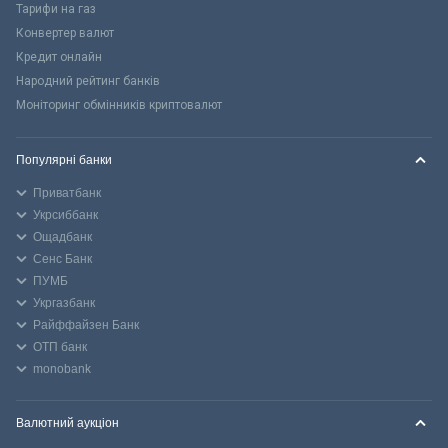
Тарифи на газ
Конвертер валют
Кредит онлайн
Народний рейтинг банків
Моніторинг обмінників криптовалют
Популярні банки
Приватбанк
Укрсиббанк
Ощадбанк
Сенс Банк
ПУМБ
Укргазбанк
Райффайзен Банк
ОТП банк
monobank
Валютний аукціон