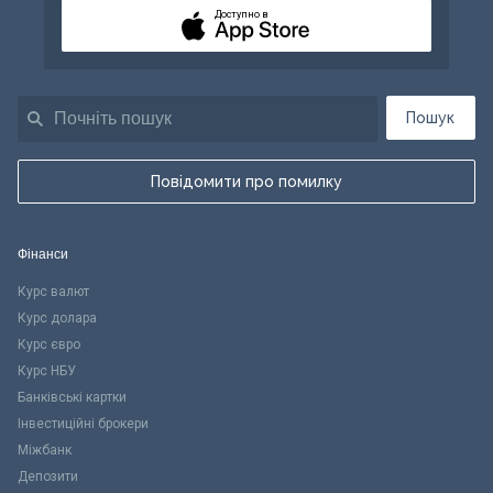
Доступно в
Пошук
Повідомити про помилку
Фінанси
Курс валют
Курс долара
Курс євро
Курс НБУ
Банківські картки
Інвестиційні брокери
Міжбанк
Депозити