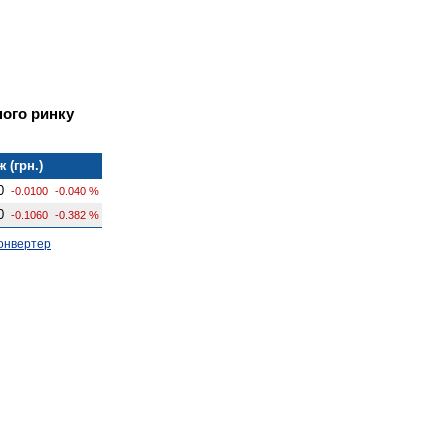
ного ринку
 (грн.)
0
-0.0100
-0.040 %
0
-0.1060
-0.382 %
онвертер