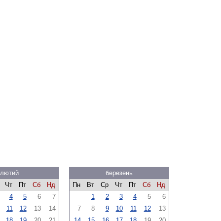
лютий
березень
Чт
Пт
Сб
Нд
Пн
Вт
Ср
Чт
Пт
Сб
Нд
4
5
6
7
1
2
3
4
5
6
11
12
13
14
7
8
9
10
11
12
13
18
19
20
21
14
15
16
17
18
19
20