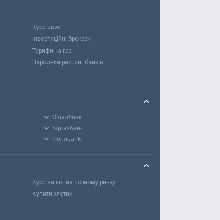
Курс євро
Інвестиційні брокери
Тарифи на газ
Народний рейтинг банків
Ощадбанк
Укргазбанк
monobank
Курс валют на чорному ринку
Купити злотий