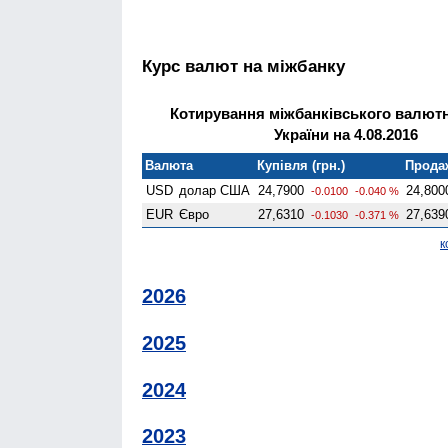
Курс валют на міжбанку
Котирування міжбанківського валют
України на 4.08.2016
Валюта
Купівля (грн.)
Продаж
USD
долар США
24,7900
24,800
-0.0100
-0.040 %
EUR
Євро
27,6310
27,639
-0.1030
-0.371 %
к
2026
2025
2024
2023