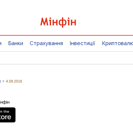
и
Банки
Страхування
Інвестиції
Криптовал
у
»
4.08.2016
інфін