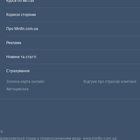
Курси по містах
Корисні сторінки
Про Minfin.com.ua
Реклама
Новини та статті
Страхування
Зелена карта онлайн
Відгуки про страхові компанії
Автоцивілка
59
 дозволяється тільки з гіперпосиланням виду: www.minfin.com.ua