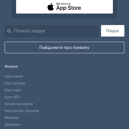
Доступно в
Пошук
Повідомити про помилку
Фінанси
Курс валют
Курс долара
Курс євро
Курс НБУ
Банківські картки
Інвестиційні брокери
Міжбанк
Депозити