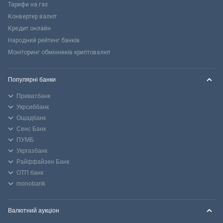
Тарифи на газ
Конвертер валют
Кредит онлайн
Народний рейтинг банків
Моніторинг обмінників криптовалют
Популярні банки
Приватбанк
Укрсиббанк
Ощадбанк
Сенс Банк
ПУМБ
Укргазбанк
Райффайзен Банк
ОТП банк
monobank
Валютний аукціон