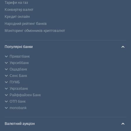
Тарифи на газ
Конвертер валют
Кредит онлайн
Народний рейтинг банків
Моніторинг обмінників криптовалют
Популярні банки
Приватбанк
Укрсиббанк
Ощадбанк
Сенс Банк
ПУМБ
Укргазбанк
Райффайзен Банк
ОТП банк
monobank
Валютний аукціон