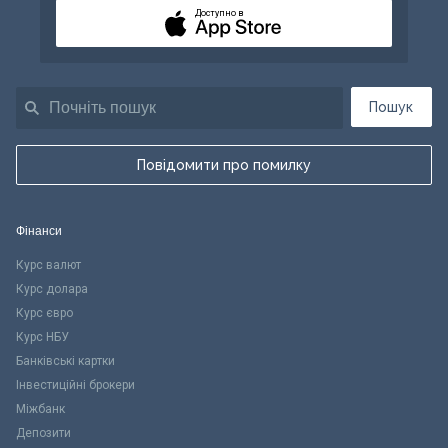
Доступно в
Пошук
Повідомити про помилку
Фінанси
Курс валют
Курс долара
Курс євро
Курс НБУ
Банківські картки
Інвестиційні брокери
Міжбанк
Депозити