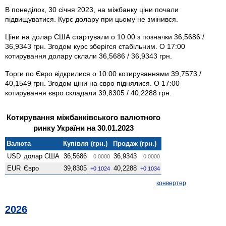
В понеділок, 30 січня 2023, на міжбанку ціни почали
підвищуватися. Курс долару при цьому не змінився.
Ціни на долар США стартували о 10:00 з позначки 36,5686 /
36,9343 грн. Згодом курс зберігся стабільним. О 17:00
котирування долару склали 36,5686 / 36,9343 грн.
Торги по Євро відкрилися о 10:00 котируваннями 39,7573 /
40,1549 грн. Згодом ціни на євро піднялися. О 17:00
котирування євро складали 39,8305 / 40,2288 грн.
Котирування міжбанківського валютного
ринку України на 30.01.2023
Валюта
Купівля (грн.)
Продаж (грн.)
USD
долар США
36,5686
36,9343
0.0000
0.0000
EUR
Євро
39,8305
40,2288
+0.1024
+0.1034
конвертер
2026