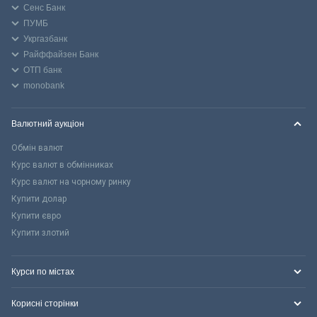
Сенс Банк
ПУМБ
Укргазбанк
Райффайзен Банк
ОТП банк
monobank
Валютний аукціон
Обмін валют
Курс валют в обмінниках
Курс валют на чорному ринку
Купити долар
Купити євро
Купити злотий
Курси по містах
Корисні сторінки