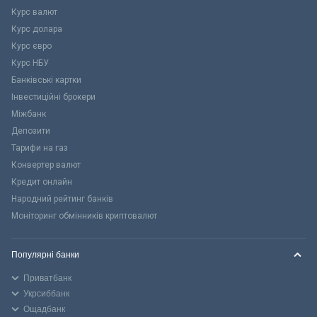
Курс валют
Курс долара
Курс євро
Курс НБУ
Банківські картки
Інвестиційні брокери
Міжбанк
Депозити
Тарифи на газ
Конвертер валют
Кредит онлайн
Народний рейтинг банків
Моніторинг обмінників криптовалют
Популярні банки
Приватбанк
Укрсиббанк
Ощадбанк