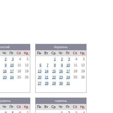
лютий
березень
Чт
Пт
Сб
Нд
Пн
Вт
Ср
Чт
Пт
Сб
Нд
2
3
4
5
1
2
3
4
5
9
10
11
12
6
7
8
9
10
11
12
16
17
18
19
13
14
15
16
17
18
19
23
24
25
26
20
21
22
23
24
25
26
27
28
29
30
31
травень
червень
Чт
Пт
Сб
Нд
Пн
Вт
Ср
Чт
Пт
Сб
Нд
4
5
6
7
1
2
3
4