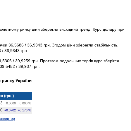
валютному ринку ціни зберегли висхідний тренд. Курс долару при
ки 36,5686 / 36,9343 грн. Згодом ціни зберегли стабільність.
/ 36,9343 грн.
9,5306 / 39,9259 грн. Протягом подальших торгів курс зберігся
9,5452 / 39,937 грн.
 ринку України
ж (грн.)
43
0.0000
0.000 %
70
+0.0702
+0.176 %
онвертер