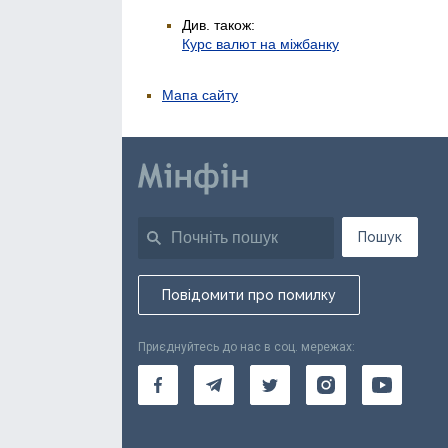
Див. також:
Курс валют на міжбанку
Мапа сайту
Пошук
Повідомити про помилку
Приєднуйтесь до нас в соц. мережах: