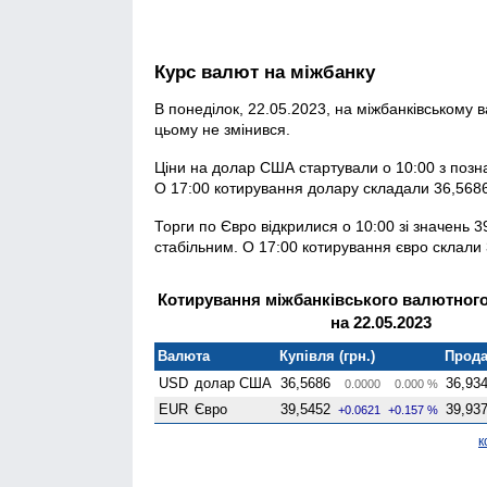
Курс валют на міжбанку
В понеділок, 22.05.2023, на міжбанківському 
цьому не змінився.
Ціни на долар США стартували о 10:00 з познач
О 17:00 котирування долару складали 36,5686 
Торги по Євро відкрилися о 10:00 зі значень 3
стабільним. О 17:00 котирування євро склали 3
Котирування міжбанківського валютного
на 22.05.2023
Валюта
Купівля (грн.)
Прода
USD
долар США
36,5686
36,93
0.0000
0.000 %
EUR
Євро
39,5452
39,93
+0.0621
+0.157 %
к