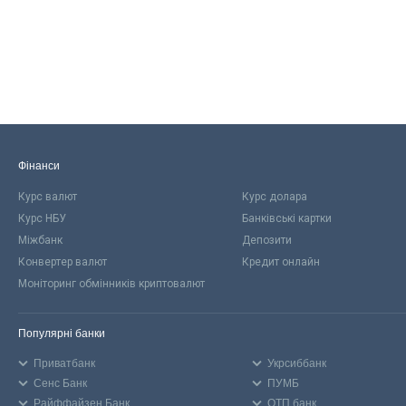
Фінанси
Курс валют
Курс долара
Курс НБУ
Банківські картки
Міжбанк
Депозити
Конвертер валют
Кредит онлайн
Моніторинг обмінників криптовалют
Популярні банки
Приватбанк
Укрсиббанк
Сенс Банк
ПУМБ
Райффайзен Банк
ОТП банк