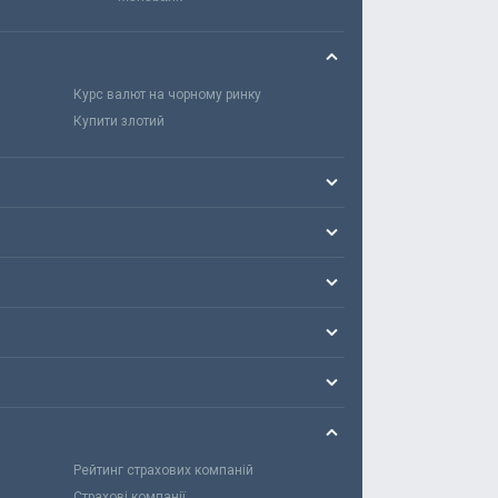
Курс валют на чорному ринку
Купити злотий
Рейтинг страхових компаній
Страхові компанії