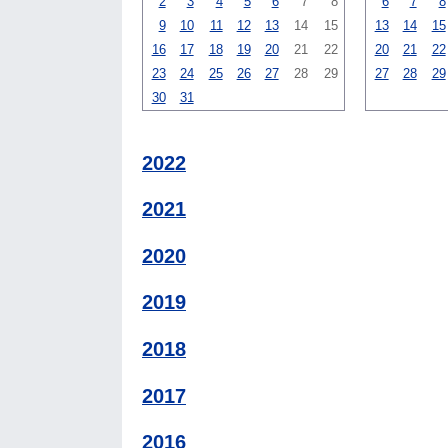
2
3
4
5
6
7
8
6
7
8
9
10
11
12
13
14
15
13
14
15
16
17
18
19
20
21
22
20
21
22
23
24
25
26
27
28
29
27
28
29
30
31
2022
2021
2020
2019
2018
2017
2016