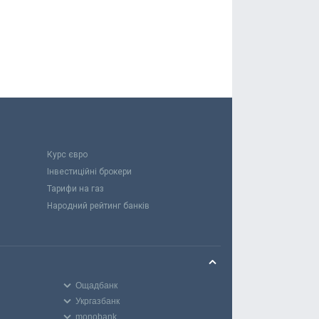
Курс євро
Інвестиційні брокери
Тарифи на газ
Народний рейтинг банків
Ощадбанк
Укргазбанк
monobank