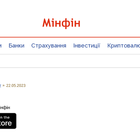
и
Банки
Страхування
Інвестиції
Криптовал
у
»
22.05.2023
інфін