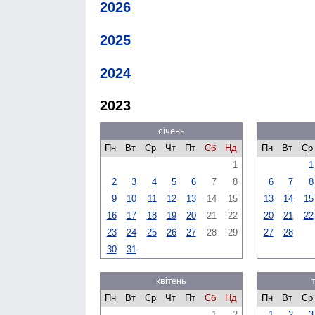
2026
2025
2024
2023
січень
Пн
Вт
Ср
Чт
Пт
Сб
Нд
Пн
Вт
Ср
1
1
2
3
4
5
6
7
8
6
7
8
9
10
11
12
13
14
15
13
14
15
16
17
18
19
20
21
22
20
21
22
23
24
25
26
27
28
29
27
28
30
31
квітень
Пн
Вт
Ср
Чт
Пт
Сб
Нд
Пн
Вт
Ср
1
2
1
2
3