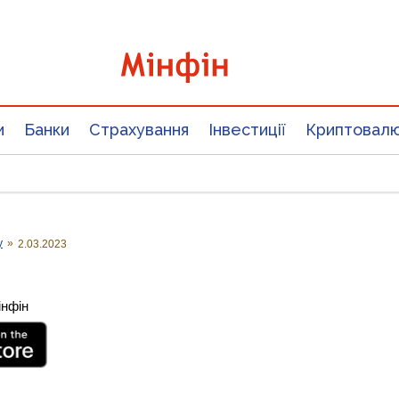
и
Банки
Страхування
Інвестиції
Криптовал
у
»
2.03.2023
інфін