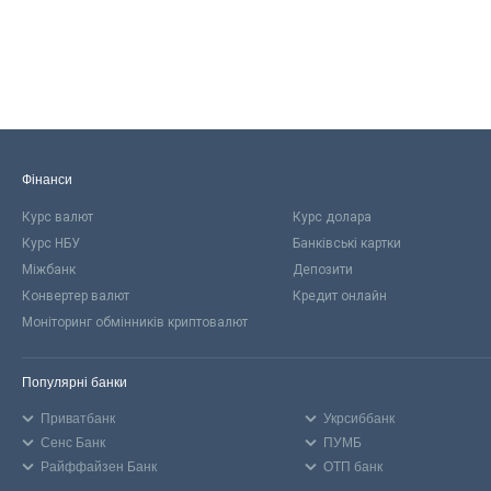
Фінанси
Курс валют
Курс долара
Курс НБУ
Банківські картки
Міжбанк
Депозити
Конвертер валют
Кредит онлайн
Моніторинг обмінників криптовалют
Популярні банки
Приватбанк
Укрсиббанк
Сенс Банк
ПУМБ
Райффайзен Банк
ОТП банк