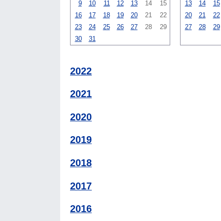
9
10
11
12
13
14
15
13
14
15
16
17
18
19
20
21
22
20
21
22
23
24
25
26
27
28
29
27
28
29
30
31
2022
2021
2020
2019
2018
2017
2016