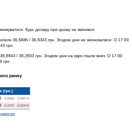
 знижуватися. Курс долару при цьому не змінився.
склали 36,5686 / 36,9343 грн. Згодом ціни не змінювалися. О 17:00
43 грн.
 38,8943 / 39,2833 грн. Згодом ціни на євро пішли вниз. О 17:00
9 грн.
ного ринку
 (грн.)
3
0.0000
0.000 %
9
-0.2475
-0.628 %
онвертер