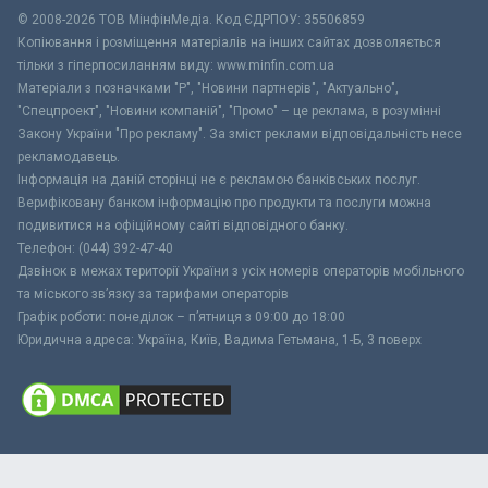
© 2008-2026 ТОВ МiнфiнМедiа. Код ЄДРПОУ: 35506859
Копіювання і розміщення матеріалів на інших сайтах дозволяється
тільки з гіперпосиланням виду: www.minfin.com.ua
Матеріали з позначками "Р", "Новини партнерів", "Актуально",
"Спецпроект", "Новини компаній", "Промо" – це реклама, в розумінні
Закону України "Про рекламу". За зміст реклами відповідальність несе
рекламодавець.
Інформація на даній сторінці не є рекламою банківських послуг.
Верифіковану банком інформацію про продукти та послуги можна
подивитися на офіційному сайті відповідного банку.
Телефон: (044) 392-47-40
Дзвінок в межах території України з усіх номерів операторів мобільного
та міського зв’язку за тарифами операторів
Графік роботи: понеділок – п’ятниця з 09:00 до 18:00
Юридична адреса: Україна, Київ, Вадима Гетьмана, 1-Б, 3 поверх