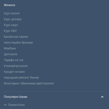
Фінанси
Курс валют
Курс долара
Курс євро
Курс НБУ
Банківські картки
Інвестиційні брокери
Міжбанк
Депозити
Тарифи на газ
Конвертер валют
Кредит онлайн
Народний рейтинг банків
Моніторинг обмінників криптовалют
Популярні банки
Приватбанк