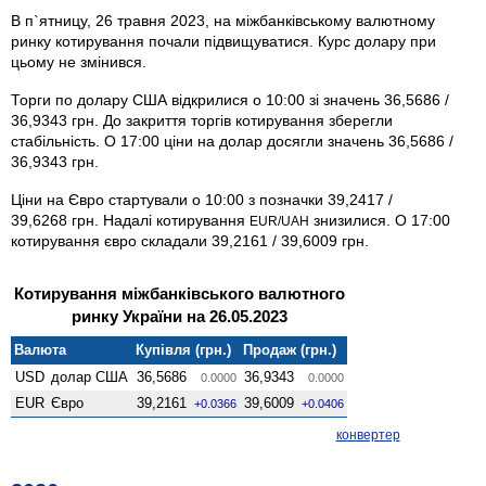
В п`ятницу, 26 травня 2023, на міжбанківському валютному
ринку котирування почали підвищуватися. Курс долару при
цьому не змінився.
Торги по долару США відкрилися о 10:00 зі значень 36,5686 /
36,9343 грн. До закриття торгів котирування зберегли
стабільність. О 17:00 ціни на долар досягли значень 36,5686 /
36,9343 грн.
Ціни на Євро стартували о 10:00 з позначки 39,2417 /
39,6268 грн. Надалі котирування
знизилися. О 17:00
EUR/UAH
котирування євро складали 39,2161 / 39,6009 грн.
Котирування міжбанківського валютного
ринку України на 26.05.2023
Валюта
Купівля (грн.)
Продаж (грн.)
USD
долар США
36,5686
36,9343
0.0000
0.0000
EUR
Євро
39,2161
39,6009
+0.0366
+0.0406
конвертер