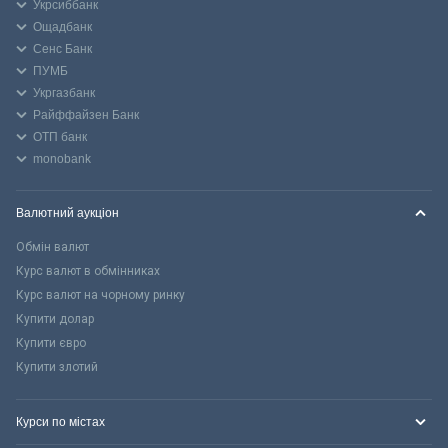
Укрсиббанк
Ощадбанк
Сенс Банк
ПУМБ
Укргазбанк
Райффайзен Банк
ОТП банк
monobank
Валютний аукціон
Обмін валют
Курс валют в обмінниках
Курс валют на чорному ринку
Купити долар
Купити євро
Купити злотий
Курси по містах