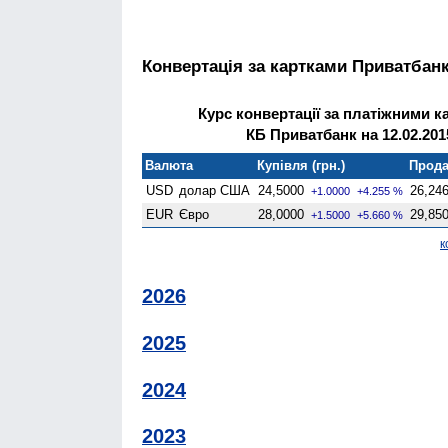
Конвертація за картками Приватбан
Курс конвертації за платіжними к
КБ Приватбанк на 12.02.201
Валюта
Купівля (грн.)
Прода
USD
долар США
24,5000
26,24
+1.0000
+4.255 %
EUR
Євро
28,0000
29,85
+1.5000
+5.660 %
к
2026
2025
2024
2023