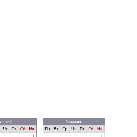
лютий
березень
Чт
Пт
Сб
Нд
Пн
Вт
Ср
Чт
Пт
Сб
Нд
1
1