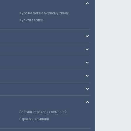
Курс валют на чорному ринку
Купити злотий
Рейтинг страхових компаній
Страхові компанії