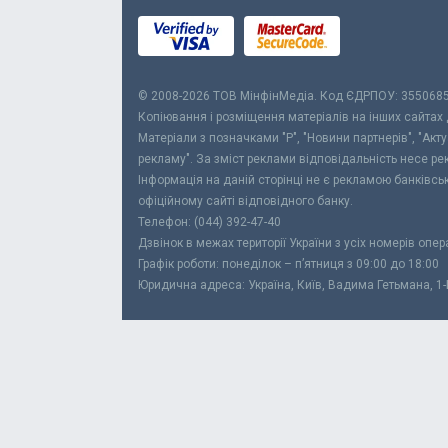
© 2008-2026 ТОВ МiнфiнМедiа. Код ЄДРПОУ: 355068
Копіювання і розміщення матеріалів на інших сайтах
Матеріали з позначками "Р", "Новини партнерів", "Акт
рекламу". За зміст реклами відповідальність несе р
Інформація на даній сторінці не є рекламою банківс
офіційному сайті відповідного банку.
Телефон: (044) 392-47-40
Дзвінок в межах території України з усіх номерів опе
Графік роботи: понеділок – п’ятниця з 09:00 до 18:00
Юридична адреса: Україна, Київ, Вадима Гетьмана, 1-