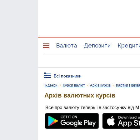
Валюта
Депозити
Кредит
Всі показники
Індекси
»
Курси валют
»
Архів курсів
»
Картки Прив
Архів валютних курсів
Все про валюту теперь і в застосунку від М