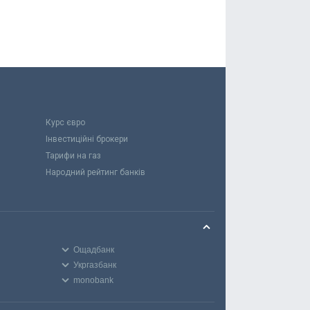
Курс євро
Інвестиційні брокери
Тарифи на газ
Народний рейтинг банків
Ощадбанк
Укргазбанк
monobank