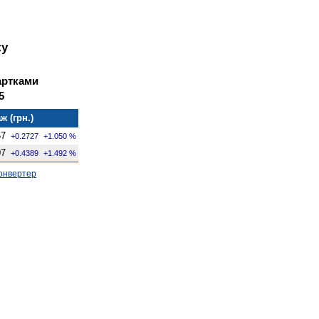
ку
артками
5
ж (грн.)
67
+0.2727
+1.050 %
07
+0.4389
+1.492 %
онвертер