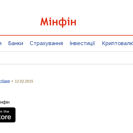
и
Банки
Страхування
Інвестиції
Криптовал
атбанк
»
12.02.2015
інфін