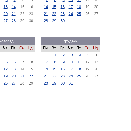
13
14
15
16
14
15
16
17
18
19
20
20
21
22
23
21
22
23
24
25
26
27
27
28
29
30
28
29
30
истопад
грудень
Чт
Пт
Сб
Нд
Пн
Вт
Ср
Чт
Пт
Сб
Нд
1
1
2
3
4
5
6
5
6
7
8
7
8
9
10
11
12
13
12
13
14
15
14
15
16
17
18
19
20
19
20
21
22
21
22
23
24
25
26
27
26
27
28
29
28
29
30
31