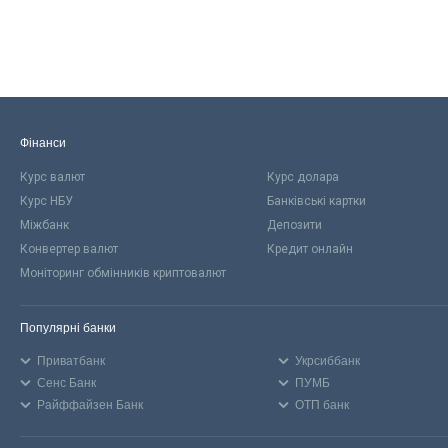
Фінанси
Курс валют
Курс долара
Курс НБУ
Банківські картки
Міжбанк
Депозити
Конвертер валют
Кредит онлайн
Моніторинг обмінників криптовалют
Популярні банки
Приватбанк
Укрсиббанк
Сенс Банк
ПУМБ
Райффайзен Банк
ОТП банк