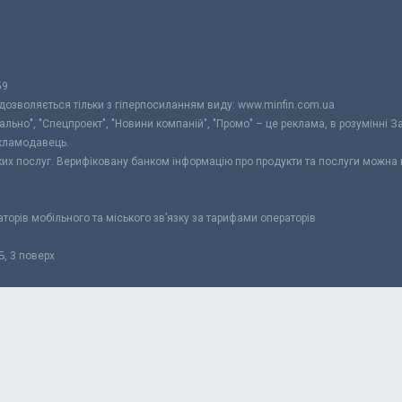
59
 дозволяється тільки з гіперпосиланням виду: www.minfin.com.ua
уально", "Спецпроект", "Новини компаній", "Промо" – це реклама, в розумінні З
екламодавець.
ьких послуг. Верифіковану банком інформацію про продукти та послуги можна
раторів мобільного та міського зв’язку за тарифами операторів
Б, 3 поверх