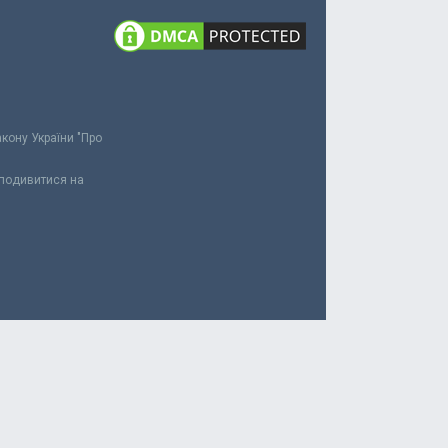
акону України "Про
 подивитися на