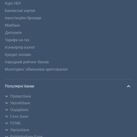
Курс НБУ
Банківські картки
Інвестиційні брокери
Міжбанк
Депозити
Тарифи на газ
Конвертер валют
Кредит онлайн
Народний рейтинг банків
Моніторинг обмінників криптовалют
Популярні банки
Приватбанк
Укрсиббанк
Ощадбанк
Сенс Банк
ПУМБ
Укргазбанк
Райффайзен Банк