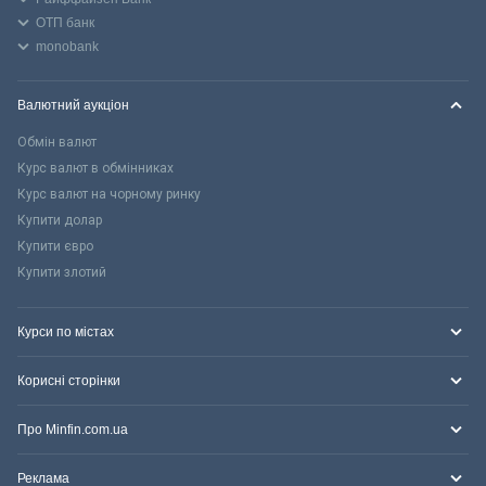
ОТП банк
monobank
Валютний аукціон
Обмін валют
Курс валют в обмінниках
Курс валют на чорному ринку
Купити долар
Купити євро
Купити злотий
Курси по містах
Корисні сторінки
Про Minfin.com.ua
Реклама