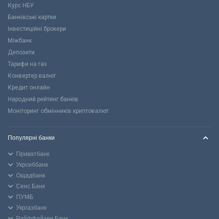
Курс НБУ
Банківські картки
Інвестиційні брокери
Міжбанк
Депозити
Тарифи на газ
Конвертер валют
Кредит онлайн
Народний рейтинг банків
Моніторинг обмінників криптовалют
Популярні банки
Приватбанк
Укрсиббанк
Ощадбанк
Сенс Банк
ПУМБ
Укргазбанк
Райффайзен Банк