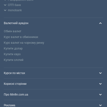
ОТП банк
monobank
Валютний аукціон
Обмін валют
Курс валют в обмінниках
Курс валют на чорному ринку
Купити долар
Купити євро
Купити злотий
Курси по містах
Корисні сторінки
Про Minfin.com.ua
Реклама