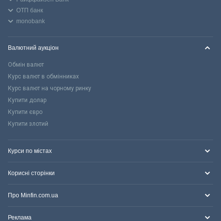
ОТП банк
monobank
Валютний аукціон
Обмін валют
Курс валют в обмінниках
Курс валют на чорному ринку
Купити долар
Купити євро
Купити злотий
Курси по містах
Корисні сторінки
Про Minfin.com.ua
Реклама