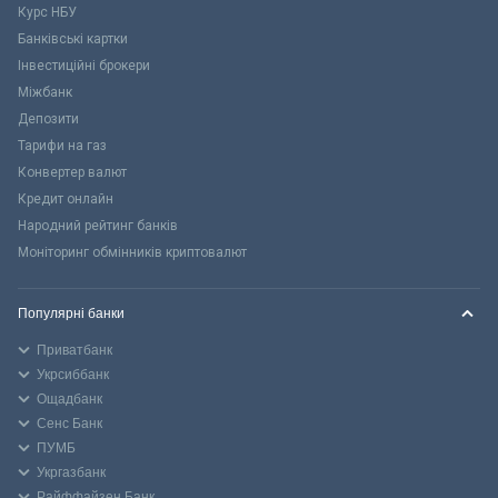
Курс НБУ
Банківські картки
Інвестиційні брокери
Міжбанк
Депозити
Тарифи на газ
Конвертер валют
Кредит онлайн
Народний рейтинг банків
Моніторинг обмінників криптовалют
Популярні банки
Приватбанк
Укрсиббанк
Ощадбанк
Сенс Банк
ПУМБ
Укргазбанк
Райффайзен Банк