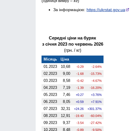
(
–
кг
)
одиниця виміру
За інформацією:
https://ukrstat.gov.ua
Середні ціни на буряк
з січня 2023 по червень 2026
(грн. / кг)
Місяць
Ціна
01.2023
10,68
-0.29
-2.64%
02.2023
9,00
-1.68
-15.73%
03.2023
8,58
-0.42
-4.67%
04.2023
7,19
-1.39
-16.20%
05.2023
7,46
0.27
3.76%
06.2023
8,05
0.59
7.91%
07.2023
32,31
24.26
301.37%
08.2023
12,91
-19.40
-60.04%
09.2023
9,37
-3.54
-27.42%
10.2023
8,48
-0.89
-9.50%