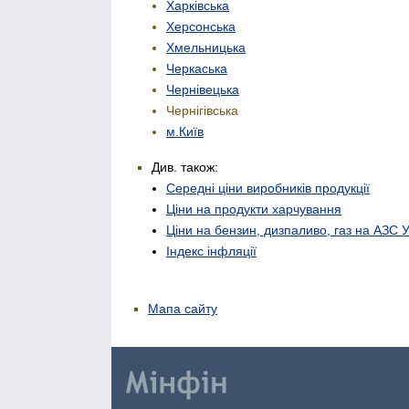
Харківська
Херсонська
Хмельницька
Черкаська
Чернівецька
Чернігівська
м.Київ
Див. також:
Середні ціни виробників продукції
Ціни на продукти харчування
Ціни на бензин, дизпаливо, газ на АЗС 
Індекс інфляції
Мапа сайту