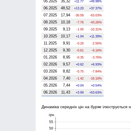
05.2025
35,32
11.77
49.98%
06.2025
48,52
13.20
37.37%
07.2025
17,94
-30.58
-63.03%
08.2025
10,18
-7.76
-43.26%
09.2025
9,13
-1.05
-10.31%
10.2025
10,17
1.04
11.39%
11.2025
9,91
-0.26
-2.56%
12.2025
9,30
-0.61
-6.16%
01.2026
8,95
-0.35
-3.76%
02.2026
9,57
0.62
6.93%
03.2026
8,82
-0.75
-7.84%
04.2026
7,40
-1.42
-16.10%
05.2026
7,44
0.04
0.54%
06.2026
11,43
3.99
53.63%
Динаміка середніх цін на
буряк
ілюструється 
грн.
55
50