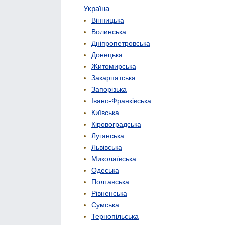
Україна
Вінницька
Волинська
Дніпропетровська
Донецька
Житомирська
Закарпатська
Запорізька
Івано-Франківська
Київська
Кіровоградська
Луганська
Львівська
Миколаївська
Одеська
Полтавська
Рівненська
Сумська
Тернопільська