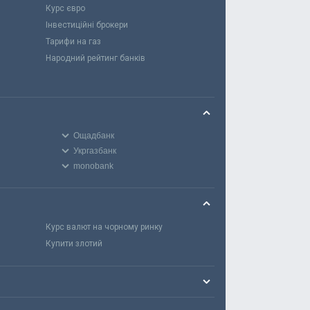
Курс євро
Інвестиційні брокери
Тарифи на газ
Народний рейтинг банків
Ощадбанк
Укргазбанк
monobank
Курс валют на чорному ринку
Купити злотий