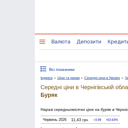
Валюта
Депозити
Кредит
Всі показники
Індекси
»
Ціни та ринки
»
Середні ціни в Україні
»
Ч
Середні ціни в Чернігівській обла
Буряк
Наразі середньомісячні ціни на
буряк
в Черні
Червень 2026
11,43
грн.
3.99
53.63%