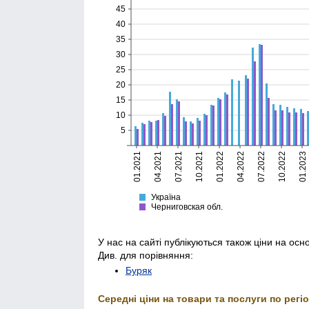
45
40
35
30
25
20
15
10
5
01.2021
04.2021
07.2021
10.2021
01.2022
04.2022
07.2022
10.2022
01.2023
Україна
Черниговская
Україна
Черниговская обл.
У нас на сайті публікуються також ціни на осн
Див. для порівняння:
Буряк
Середні ціни на товари та послуги по регіо