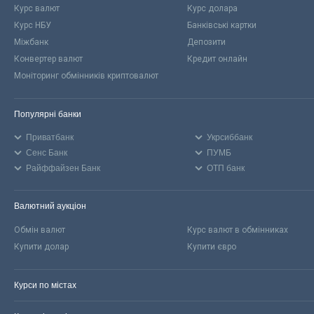
Курс валют
Курс долара
Курс НБУ
Банківські картки
Міжбанк
Депозити
Конвертер валют
Кредит онлайн
Моніторинг обмінників криптовалют
Популярні банки
Приватбанк
Укрсиббанк
Сенс Банк
ПУМБ
Райффайзен Банк
ОТП банк
Валютний аукціон
Обмін валют
Курс валют в обмінниках
Купити долар
Купити євро
Курси по містах