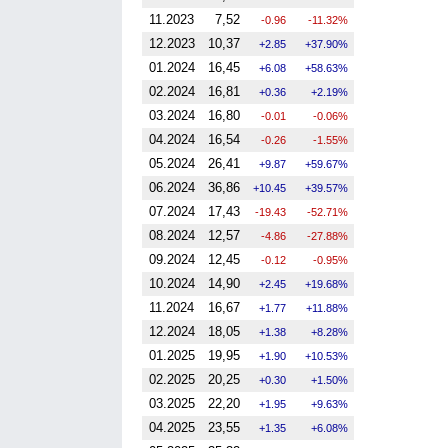
11.2023
7,52
-0.96
-11.32%
12.2023
10,37
2.85
37.90%
01.2024
16,45
6.08
58.63%
02.2024
16,81
0.36
2.19%
03.2024
16,80
-0.01
-0.06%
04.2024
16,54
-0.26
-1.55%
05.2024
26,41
9.87
59.67%
06.2024
36,86
10.45
39.57%
07.2024
17,43
-19.43
-52.71%
08.2024
12,57
-4.86
-27.88%
09.2024
12,45
-0.12
-0.95%
10.2024
14,90
2.45
19.68%
11.2024
16,67
1.77
11.88%
12.2024
18,05
1.38
8.28%
01.2025
19,95
1.90
10.53%
02.2025
20,25
0.30
1.50%
03.2025
22,20
1.95
9.63%
04.2025
23,55
1.35
6.08%