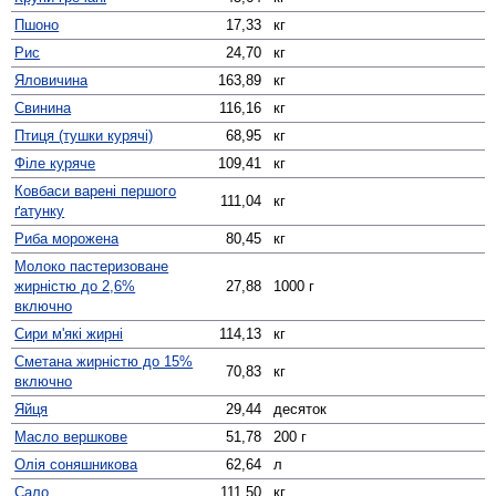
Пшоно
17,33
кг
Рис
24,70
кг
Яловичина
163,89
кг
Свинина
116,16
кг
Птиця (тушки курячі)
68,95
кг
Філе куряче
109,41
кг
Ковбаси варені першого
111,04
кг
ґатунку
Риба морожена
80,45
кг
Молоко пастеризоване
жирністю до 2,6%
27,88
1000 г
включно
Сири м'які жирні
114,13
кг
Сметана жирністю до 15%
70,83
кг
включно
Яйця
29,44
десяток
Масло вершкове
51,78
200 г
Олія соняшникова
62,64
л
Сало
111,50
кг