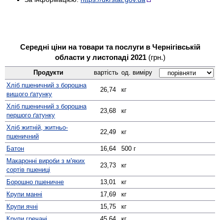
Середні ціни на товари та послуги в Чернігівській
области у листопаді 2021
(грн.)
Продукти
вартість
од. виміру
Хліб пшеничний з борошна
26,74
кг
вищого ґатунку
Хліб пшеничний з борошна
23,68
кг
першого ґатунку
Хліб житній, житньо-
22,49
кг
пшеничний
Батон
16,64
500 г
Макаронні вироби з м'яких
23,73
кг
сортів пшениці
Борошно пшеничне
13,01
кг
Крупи манні
17,69
кг
Крупи ячні
15,75
кг
Крупи гречані
45,64
кг