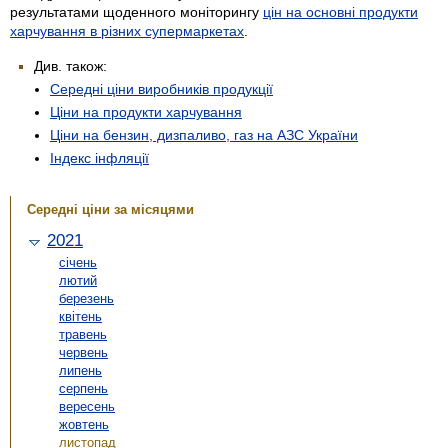
результатами щоденного моніторингу
цін на основні продукти
харчування в різних супермаркетах
.
Див. також:
Середні ціни виробників продукції
Ціни на продукти харчування
Ціни на бензин, дизпаливо, газ на АЗС України
Індекс інфляції
Середні ціни за місяцями
2021
січень
лютий
березень
квітень
травень
червень
липень
серпень
вересень
жовтень
листопад