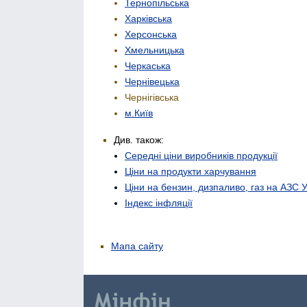
Тернопільська
Харківська
Херсонська
Хмельницька
Черкаська
Чернівецька
Чернігівська
м.Київ
Див. також:
Середні ціни виробників продукції
Ціни на продукти харчування
Ціни на бензин, дизпаливо, газ на АЗС 
Індекс інфляції
Мапа сайту