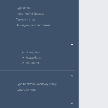
Курс євро
Інвестиційні брокери
Тарифи на газ
Народний рейтинг банків
Ощадбанк
Укргазбанк
monobank
Курс валют на чорному ринку
Купити злотий