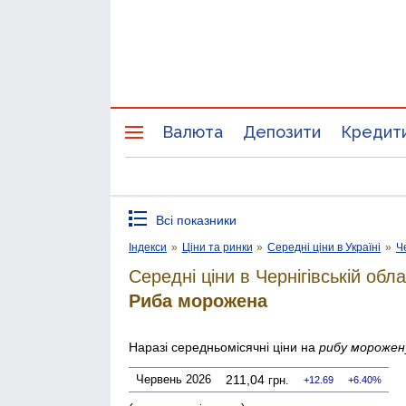
Валюта
Депозити
Кредит
Всі показники
Індекси
»
Ціни та ринки
»
Середні ціни в Україні
»
Ч
Середні ціни в Чернігівській обла
Риба морожена
Наразі середньомісячні ціни на
рибу морожен
Червень 2026
211,04
грн.
12.69
6.40%