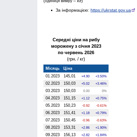
(
–
кг
)
одиниця виміру
За інформацією:
https://ukrstat.gov.ua
Середні ціни на рибу
морожену з січня 2023
по червень 2026
(грн. / кг)
Місяць
Ціна
01.2023
145,01
4.90
3.50%
02.2023
150,03
5.02
3.46%
03.2023
150,03
0.00
0%
04.2023
151,15
1.12
0.75%
05.2023
150,23
-0.92
-0.61%
06.2023
151,41
1.18
0.79%
07.2023
150,45
-0.96
-0.63%
08.2023
153,31
2.86
1.90%
09.2023
156,13
2.82
1.84%