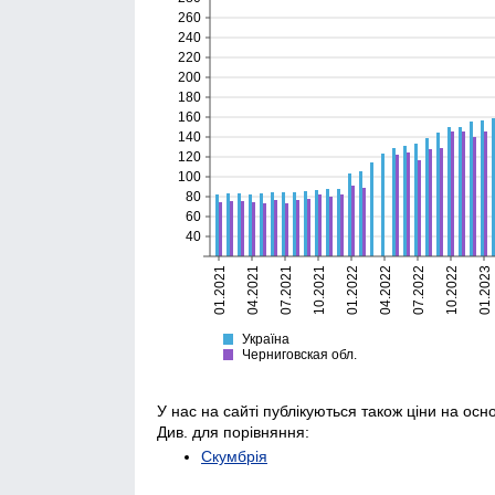
260
240
220
200
180
160
140
120
100
80
60
40
01.2021
04.2021
07.2021
10.2021
01.2022
04.2022
07.2022
10.2022
01.2023
Україна
Черниговская
Україна
Черниговская обл.
У нас на сайті публікуються також ціни на осн
Див. для порівняння:
Скумбрія