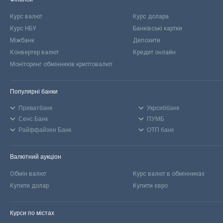
Курс валют
Курс долара
Курс НБУ
Банківські картки
Міжбанк
Депозити
Конвертер валют
Кредит онлайн
Моніторинг обмінників криптовалют
Популярні банки
Приватбанк
Укрсиббанк
Сенс Банк
ПУМБ
Райффайзен Банк
ОТП банк
Валютний аукціон
Обмін валют
Курс валют в обмінниках
Купити долар
Купити євро
Курси по містах