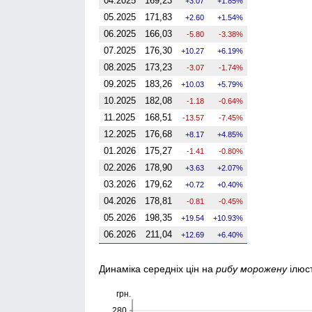
04.2025
169,23
3.07
1.85%
05.2025
171,83
2.60
1.54%
06.2025
166,03
-5.80
-3.38%
07.2025
176,30
10.27
6.19%
08.2025
173,23
-3.07
-1.74%
09.2025
183,26
10.03
5.79%
10.2025
182,08
-1.18
-0.64%
11.2025
168,51
-13.57
-7.45%
12.2025
176,68
8.17
4.85%
01.2026
175,27
-1.41
-0.80%
02.2026
178,90
3.63
2.07%
03.2026
179,62
0.72
0.40%
04.2026
178,81
-0.81
-0.45%
05.2026
198,35
19.54
10.93%
06.2026
211,04
12.69
6.40%
Динаміка середніх цін на
рибу морожену
ілюс
грн.
280