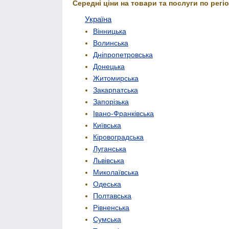
Середні ціни на товари та послуги по регіо
Україна
Вінницька
Волинська
Дніпропетровська
Донецька
Житомирська
Закарпатська
Запорізька
Івано-Франківська
Київська
Кіровоградська
Луганська
Львівська
Миколаївська
Одеська
Полтавська
Рівненська
Сумська