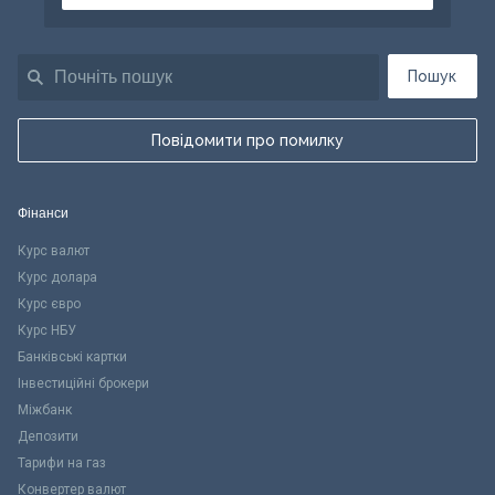
Пошук
Повідомити про помилку
Фінанси
Курс валют
Курс долара
Курс євро
Курс НБУ
Банківські картки
Інвестиційні брокери
Міжбанк
Депозити
Тарифи на газ
Конвертер валют