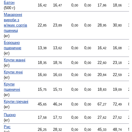
Батон
16,
16,
0,
0,
17,
18,
17
42
47
00
00
86
06
(500 г)
Макаронні
вироби з
м'яких сортів
22,
23,
0,
0,
28,
30,
31
85
89
00
00
95
80
пшениці
(кг)
Борошно
пшеничне
13,
13,
0,
0,
16,
16,
16
38
62
00
00
42
08
(кг)
Крупи манні
18,
18,
0,
0,
22,
23,
23
35
76
00
00
60
18
(кг)
Крупи ячні
16,
16,
0,
0,
20,
22,
22
00
03
00
00
84
59
(кг)
Крупи
пшеничні
15,
15,
0,
0,
18,
19,
20
75
73
00
00
83
09
(кг)
Крупи гречані
45,
46,
0,
0,
67,
72,
85
65
24
00
00
27
49
(кг)
Пшоно
17,
17,
0,
0,
27,
27,
26
58
72
00
00
62
52
(кг)
Рис
26,
28,
0,
0,
45,
48,
53
25
32
00
00
33
74