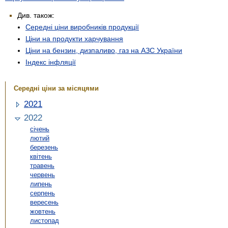
Див. також:
Середні ціни виробників продукції
Ціни на продукти харчування
Ціни на бензин, дизпаливо, газ на АЗС України
Індекс інфляції
Середні ціни за місяцями
2021
2022
січень
лютий
березень
квітень
травень
червень
липень
серпень
вересень
жовтень
листопад