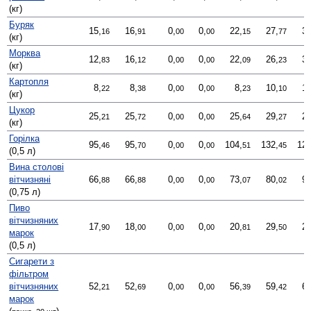
(кг)
Буряк
15,
16,
0,
0,
22,
27,
33
16
91
00
00
15
77
(кг)
Морква
12,
16,
0,
0,
22,
26,
34
83
12
00
00
09
23
(кг)
Картопля
8,
8,
0,
0,
8,
10,
19
22
38
00
00
23
10
(кг)
Цукор
25,
25,
0,
0,
25,
29,
29
21
72
00
00
64
27
(кг)
Горілка
95,
95,
0,
0,
104,
132,
124
46
70
00
00
51
45
(0,5 л)
Вина столові
вітчизняні
66,
66,
0,
0,
73,
80,
92
88
88
00
00
07
02
(0,75 л)
Пиво
вітчизняних
17,
18,
0,
0,
20,
29,
25
90
00
00
00
81
50
марок
(0,5 л)
Сигарети з
фільтром
вітчизняних
52,
52,
0,
0,
56,
59,
60
21
69
00
00
39
42
марок