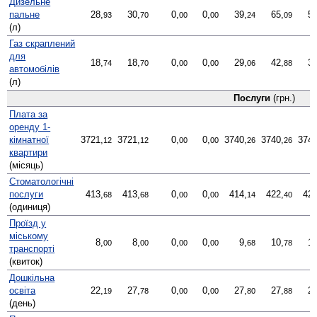
Дизельне
пальне
28,
30,
0,
0,
39,
65,
53
93
70
00
00
24
09
(л)
Газ скраплений
для
18,
18,
0,
0,
29,
42,
32
74
70
00
00
06
88
автомобілів
(л)
Послуги
(грн.)
Плата за
оренду 1-
кімнатної
3721,
3721,
0,
0,
3740,
3740,
3740
12
12
00
00
26
26
квартири
(місяць)
Стомато­логічні
послуги
413,
413,
0,
0,
414,
422,
420
68
68
00
00
14
40
(одиниця)
Проїзд у
міському
8,
8,
0,
0,
9,
10,
12
00
00
00
00
68
78
транспорті
(квиток)
Дошкільна
освіта
22,
27,
0,
0,
27,
27,
27
19
78
00
00
80
88
(день)