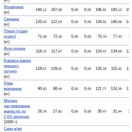
(кг)
Яловичина
194,
197,
0,
0,
196,
193,
193
12
68
00
00
81
13
(кг)
Свинина
120,
122,
0,
0,
134,
140,
144
42
53
00
00
91
06
(кг)
Птиця (тушки
курячі)
71,
72,
0,
0,
75,
77,
77
06
26
00
00
70
43
(кг)
Філе куряче
118,
117,
0,
0,
124,
134,
129
37
87
00
00
07
69
(кг)
Ковбаси варені
першого
128,
129,
0,
0,
135,
115,
117
67
62
00
00
18
42
ґатунку
(кг)
Риба
морожена
90,
88,
0,
0,
121,
124,
116
82
44
00
00
77
39
(кг)
Молоко
пастеризоване
жирністю до
26,
27,
0,
0,
30,
31,
31
78
82
00
00
47
44
2,6% включно
(1000 г)
Сири м'які