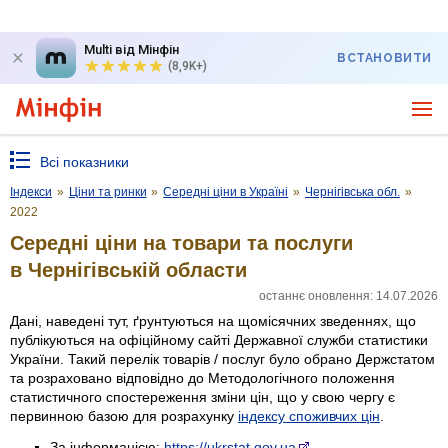
Multi від Мінфін
ВСТАНОВИТИ
(8,9K+)
Всі показники
Індекси
»
Ціни та ринки
»
Середні ціни в Україні
»
Чернігівська обл.
»
2022
Середні ціни на товари та послуги
в Чернігівській области
останнє оновлення: 14.07.2026
Дані, наведені тут, ґрунтуються на щомісячних зведеннях, що
публікуються на офіційному сайті Державної служби статистики
України. Такий перелік товарів / послуг було обрано Держстатом
та розраховано відповідно до Методологічного положення
статистичного спостереження зміни цін, що у свою чергу є
первинною базою для розрахунку
індексу споживчих цін
.
За інформацією:
https://ukrstat.gov.ua