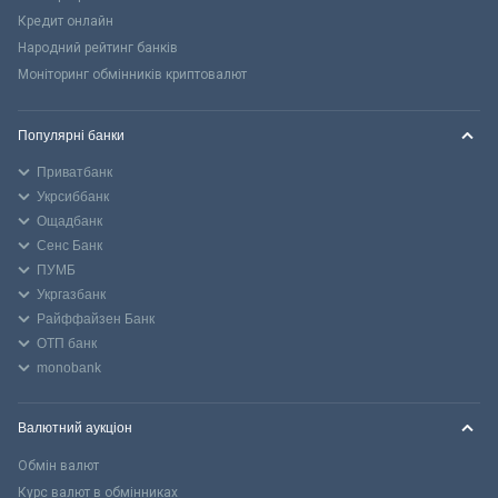
Кредит онлайн
Народний рейтинг банків
Моніторинг обмінників криптовалют
Популярні банки
Приватбанк
Укрсиббанк
Ощадбанк
Сенс Банк
ПУМБ
Укргазбанк
Райффайзен Банк
ОТП банк
monobank
Валютний аукціон
Обмін валют
Курс валют в обмінниках