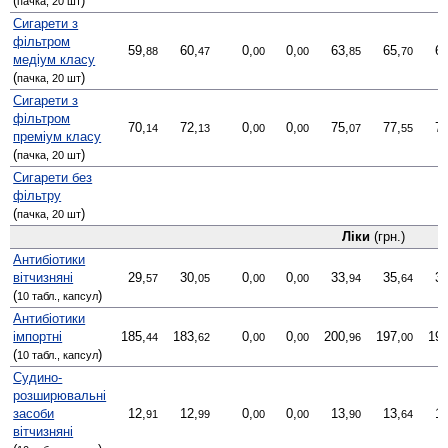
(
)
пачка, 20 шт
Сигарети з
фільтром
59,
60,
0,
0,
63,
65,
66
88
47
00
00
85
70
медіум класу
(
)
пачка, 20 шт
Сигарети з
фільтром
70,
72,
0,
0,
75,
77,
77
14
13
00
00
07
55
преміум класу
(
)
пачка, 20 шт
Сигарети без
фільтру
(
)
пачка, 20 шт
Ліки
(грн.)
Антибіотики
вітчизняні
29,
30,
0,
0,
33,
35,
34
57
05
00
00
94
64
(
)
10 табл., капсул
Антибіотики
імпортні
185,
183,
0,
0,
200,
197,
191
44
62
00
00
96
00
(
)
10 табл., капсул
Судино­
розширювальні
засоби
12,
12,
0,
0,
13,
13,
13
91
99
00
00
90
64
вітчизняні