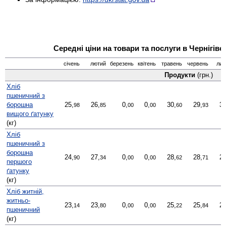
Середні ціни на товари та послуги в Чернігівс
січень
лютий
березень
квітень
травень
червень
лип
Продукти
(грн.)
Хліб
пшеничний з
борошна
25,
26,
0,
0,
30,
29,
31
98
85
00
00
60
93
вищого ґатунку
(кг)
Хліб
пшеничний з
борошна
24,
27,
0,
0,
28,
28,
28
90
34
00
00
62
71
першого
ґатунку
(кг)
Хліб житній,
житньо-
23,
23,
0,
0,
25,
25,
27
14
80
00
00
22
84
пшеничний
(кг)