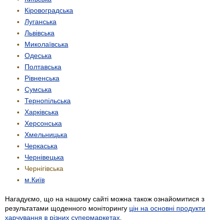
Кіровоградська
Луганська
Львівська
Миколаївська
Одеська
Полтавська
Рівненська
Сумська
Тернопільська
Харківська
Херсонська
Хмельницька
Черкаська
Чернівецька
Чернігівська
м.Київ
Нагадуємо, що на нашому сайті можна також ознайомитися з
результатами щоденного моніторингу
цін на основні продукти
харчування в різних супермаркетах
.