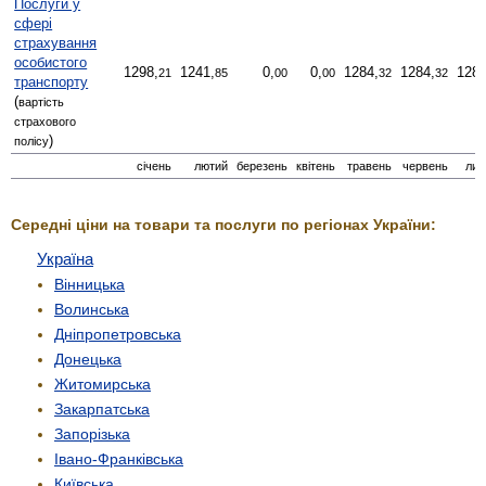
Послуги у
сфері
страхування
особистого
1298,
1241,
0,
0,
1284,
1284,
1282
21
85
00
00
32
32
транспорту
(
вартість
страхового
)
полісу
січень
лютий
березень
квітень
травень
червень
лип
Середні ціни на товари та послуги по регіонах України:
Україна
Вінницька
Волинська
Дніпропетровська
Донецька
Житомирська
Закарпатська
Запорізька
Івано-Франківська
Київська