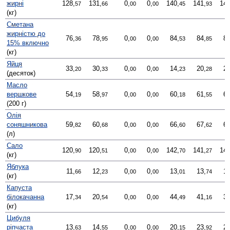
жирні
128,
131,
0,
0,
140,
141,
142
57
66
00
00
45
93
(кг)
Сметана
жирністю до
76,
78,
0,
0,
84,
84,
83
36
95
00
00
53
85
15% включно
(кг)
Яйця
33,
30,
0,
0,
14,
20,
22
20
33
00
00
23
28
(десяток)
Масло
вершкове
54,
58,
0,
0,
60,
61,
62
19
97
00
00
18
55
(200 г)
Олія
соняшникова
59,
60,
0,
0,
66,
67,
68
82
68
00
00
60
62
(л)
Сало
120,
120,
0,
0,
142,
141,
142
90
51
00
00
70
27
(кг)
Яблука
11,
12,
0,
0,
13,
13,
14
66
23
00
00
01
74
(кг)
Капуста
білокачанна
17,
20,
0,
0,
44,
41,
34
34
54
00
00
49
16
(кг)
Цибуля
ріпчаста
13,
14,
0,
0,
20,
23,
29
63
55
00
00
15
92