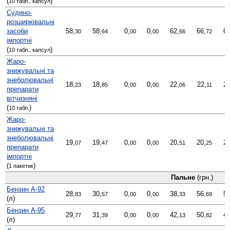
(
)
10 табл., капсул
Судино­
розширювальні
засоби
58,
58,
0,
0,
62,
66,
65
30
64
00
00
66
72
імпортні
(
)
10 табл., капсул
Жаро­
знижувальні та
знеболювальні
18,
18,
0,
0,
22,
22,
21
23
85
00
00
06
11
препарати
вітчизняні
(
)
10 табл.
Жаро­
знижувальні та
знеболювальні
19,
19,
0,
0,
20,
20,
22
07
47
00
00
51
25
препарати
імпортні
(
)
1 пакетик
Пальне
(грн.)
Бензин А-92
28,
30,
0,
0,
38,
56,
50
83
57
00
00
33
69
(л)
Бензин А-95
29,
31,
0,
0,
42,
50,
49
77
39
00
00
13
82
(л)