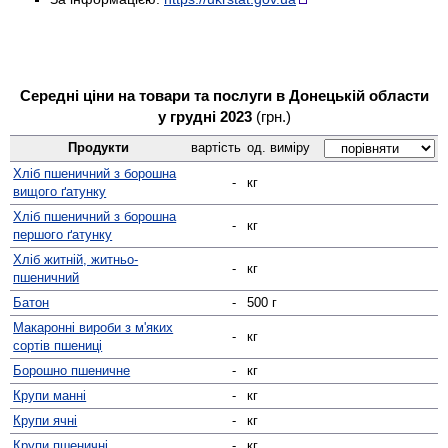
Середні ціни на товари та послуги в Донецькій области
у грудні 2023
(грн.)
Продукти
вартість
од. виміру
Хліб пшеничний з борошна
-
кг
вищого ґатунку
Хліб пшеничний з борошна
-
кг
першого ґатунку
Хліб житній, житньо-
-
кг
пшеничний
Батон
-
500 г
Макаронні вироби з м'яких
-
кг
сортів пшениці
Борошно пшеничне
-
кг
Крупи манні
-
кг
Крупи ячні
-
кг
Крупи пшеничні
-
кг