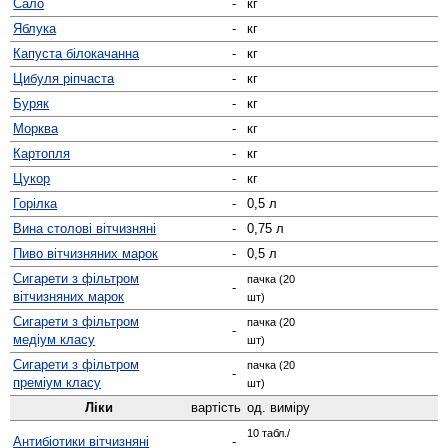
Сало
-
кг
Яблука
-
кг
Капуста білокачанна
-
кг
Цибуля ріпчаста
-
кг
Буряк
-
кг
Морква
-
кг
Картопля
-
кг
Цукор
-
кг
Горілка
-
0,5 л
Вина столові вітчизняні
-
0,75 л
Пиво вітчизняних марок
-
0,5 л
Сигарети з фільтром
пачка (20
-
вітчизняних марок
шт)
Сигарети з фільтром
пачка (20
-
медіум класу
шт)
Сигарети з фільтром
пачка (20
-
преміум класу
шт)
Ліки
вартість
од. виміру
10 табл./
Антибіотики вітчизняні
-