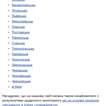
Кіровоградська
Луганська
Львівська
Миколаївська
Одеська
Полтавська
Рівненська
Сумська
Тернопільська
Харківська
Херсонська
Хмельницька
Черкаська
Чернівецька
Чернігівська
м.Київ
Нагадуємо, що на нашому сайті можна також ознайомитися з
результатами щоденного моніторингу
цін на основні продукти
харчування в різних супермаркетах
.