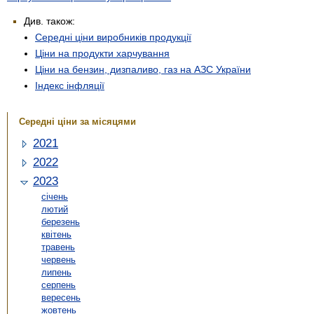
Див. також:
Середні ціни виробників продукції
Ціни на продукти харчування
Ціни на бензин, дизпаливо, газ на АЗС України
Індекс інфляції
Середні ціни за місяцями
2021
2022
2023
січень
лютий
березень
квітень
травень
червень
липень
серпень
вересень
жовтень