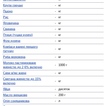
Крупи гречані
-
кг
Пшоно
-
кг
Рис
-
кг
Яловичина
-
кг
Свинина
-
кг
Птиця (тушки курячі)
-
кг
Філе куряче
-
кг
Ковбаси варені першого
-
кг
ґатунку
Риба морожена
-
кг
Молоко пастеризоване
-
1000 г
жирністю до 2,6% включно
Сири м'які жирні
-
кг
Сметана жирністю до 15%
-
кг
включно
Яйця
-
десяток
Масло вершкове
-
200 г
Олія соняшникова
-
л