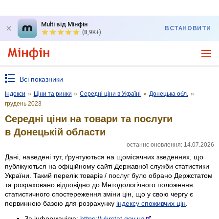
Multi від Мінфін
ВСТАНОВИТИ
(8,9K+)
Всі показники
Індекси
»
Ціни та ринки
»
Середні ціни в Україні
»
Донецька обл.
»
грудень 2023
Середні ціни на товари та послуги
в Донецькій области
останнє оновлення: 14.07.2026
Дані, наведені тут, ґрунтуються на щомісячних зведеннях, що
публікуються на офіційному сайті Державної служби статистики
України. Такий перелік товарів / послуг було обрано Держстатом
та розраховано відповідно до Методологічного положення
статистичного спостереження зміни цін, що у свою чергу є
первинною базою для розрахунку
індексу споживчих цін
.
За інформацією:
https://ukrstat.gov.ua