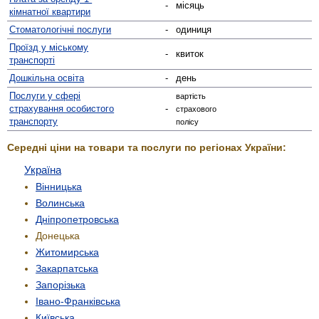
-
місяць
кімнатної квартири
Стомато­логічні послуги
-
одиниця
Проїзд у міському
-
квиток
транспорті
Дошкільна освіта
-
день
Послуги у сфері
вартість
страхування особистого
-
страхового
транспорту
полісу
Середні ціни на товари та послуги по регіонах України:
Україна
Вінницька
Волинська
Дніпропетровська
Донецька
Житомирська
Закарпатська
Запорізька
Івано-Франківська
Київська