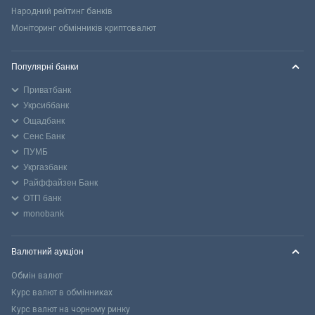
Народний рейтинг банків
Моніторинг обмінників криптовалют
Популярні банки
Приватбанк
Укрсиббанк
Ощадбанк
Сенс Банк
ПУМБ
Укргазбанк
Райффайзен Банк
ОТП банк
monobank
Валютний аукціон
Обмін валют
Курс валют в обмінниках
Курс валют на чорному ринку