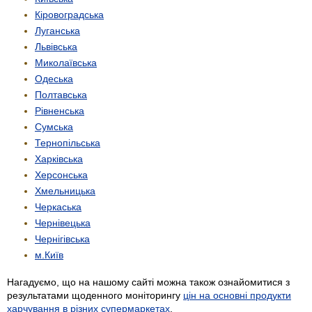
Кіровоградська
Луганська
Львівська
Миколаївська
Одеська
Полтавська
Рівненська
Сумська
Тернопільська
Харківська
Херсонська
Хмельницька
Черкаська
Чернівецька
Чернігівська
м.Київ
Нагадуємо, що на нашому сайті можна також ознайомитися з
результатами щоденного моніторингу
цін на основні продукти
харчування в різних супермаркетах
.