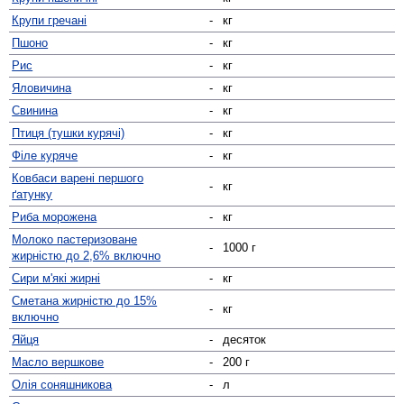
Крупи гречані
-
кг
Пшоно
-
кг
Рис
-
кг
Яловичина
-
кг
Свинина
-
кг
Птиця (тушки курячі)
-
кг
Філе куряче
-
кг
Ковбаси варені першого
-
кг
ґатунку
Риба морожена
-
кг
Молоко пастеризоване
-
1000 г
жирністю до 2,6% включно
Сири м'які жирні
-
кг
Сметана жирністю до 15%
-
кг
включно
Яйця
-
десяток
Масло вершкове
-
200 г
Олія соняшникова
-
л