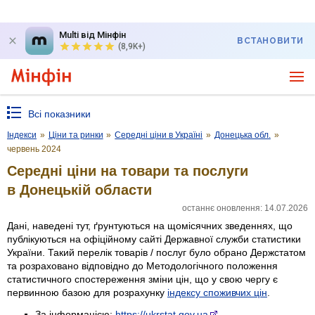
Multi від Мінфін
ВСТАНОВИТИ
(8,9K+)
Всі показники
Індекси
»
Ціни та ринки
»
Середні ціни в Україні
»
Донецька обл.
»
червень 2024
Середні ціни на товари та послуги
в Донецькій области
останнє оновлення: 14.07.2026
Дані, наведені тут, ґрунтуються на щомісячних зведеннях, що
публікуються на офіційному сайті Державної служби статистики
України. Такий перелік товарів / послуг було обрано Держстатом
та розраховано відповідно до Методологічного положення
статистичного спостереження зміни цін, що у свою чергу є
первинною базою для розрахунку
індексу споживчих цін
.
За інформацією:
https://ukrstat.gov.ua