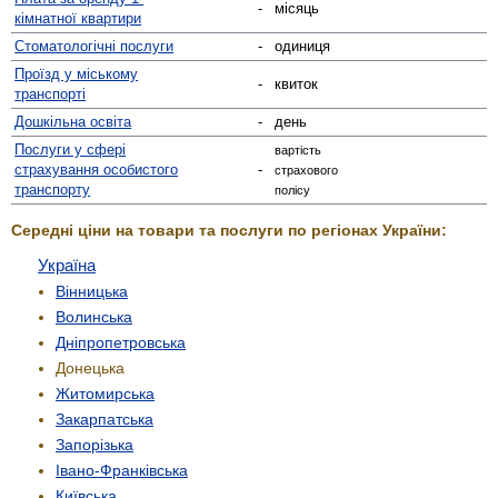
-
місяць
кімнатної квартири
Стомато­логічні послуги
-
одиниця
Проїзд у міському
-
квиток
транспорті
Дошкільна освіта
-
день
Послуги у сфері
вартість
страхування особистого
-
страхового
транспорту
полісу
Середні ціни на товари та послуги по регіонах України:
Україна
Вінницька
Волинська
Дніпропетровська
Донецька
Житомирська
Закарпатська
Запорізька
Івано-Франківська
Київська