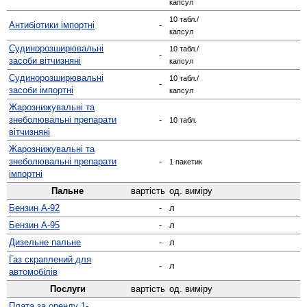
капсул
10 табл./
Антибіотики імпортні
-
капсул
Судино­розширювальні
10 табл./
-
засоби вітчизняні
капсул
Судино­розширювальні
10 табл./
-
засоби імпортні
капсул
Жаро­знижувальні та
знеболювальні препарати
-
10 табл.
вітчизняні
Жаро­знижувальні та
знеболювальні препарати
-
1 пакетик
імпортні
Пальне
вартість
од. виміру
Бензин А-92
-
л
Бензин А-95
-
л
Дизельне пальне
-
л
Газ скраплений для
-
л
автомобілів
Послуги
вартість
од. виміру
Плата за оренду 1-