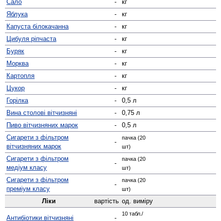
Сало
-
кг
Яблука
-
кг
Капуста білокачанна
-
кг
Цибуля ріпчаста
-
кг
Буряк
-
кг
Морква
-
кг
Картопля
-
кг
Цукор
-
кг
Горілка
-
0,5 л
Вина столові вітчизняні
-
0,75 л
Пиво вітчизняних марок
-
0,5 л
Сигарети з фільтром
пачка (20
-
вітчизняних марок
шт)
Сигарети з фільтром
пачка (20
-
медіум класу
шт)
Сигарети з фільтром
пачка (20
-
преміум класу
шт)
Ліки
вартість
од. виміру
10 табл./
Антибіотики вітчизняні
-