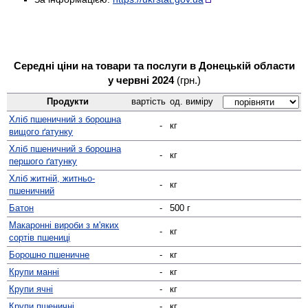
Середні ціни на товари та послуги в Донецькій области
у червні 2024
(грн.)
Продукти
вартість
од. виміру
Хліб пшеничний з борошна
-
кг
вищого ґатунку
Хліб пшеничний з борошна
-
кг
першого ґатунку
Хліб житній, житньо-
-
кг
пшеничний
Батон
-
500 г
Макаронні вироби з м'яких
-
кг
сортів пшениці
Борошно пшеничне
-
кг
Крупи манні
-
кг
Крупи ячні
-
кг
Крупи пшеничні
-
кг