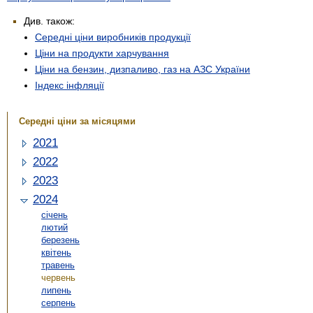
Див. також:
Середні ціни виробників продукції
Ціни на продукти харчування
Ціни на бензин, дизпаливо, газ на АЗС України
Індекс інфляції
Середні ціни за місяцями
2021
2022
2023
2024
січень
лютий
березень
квітень
травень
червень
липень
серпень