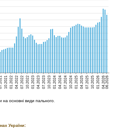
2021
10.2021
01.2022
04.2022
07.2022
10.2022
01.2023
04.2023
07.2023
10.2023
01.2024
04.2024
07.2024
10.2024
01.2025
04.2025
07.2025
10.2025
01.2026
04.2026
06.2026
и на основні види пального.
нах України: