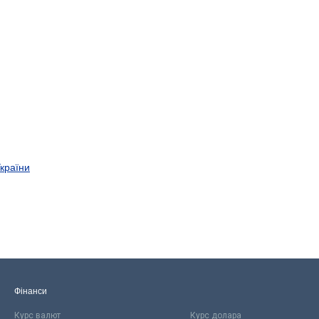
України
Фінанси
Курс валют
Курс долара