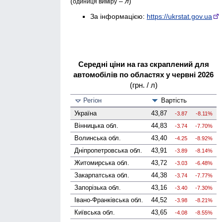
(
–
л
)
одиниця виміру
За інформацією:
https://ukrstat.gov.ua
Середні ціни на газ скраплений для
автомобілів по областях у червні 2026
(грн. / л)
Регіон
Вартість
Україна
43,87
-3.87
-8.11%
Вінницька
обл.
44,83
-3.74
-7.70%
Волинська
обл.
43,40
-4.25
-8.92%
Дніпропетровська
обл.
43,91
-3.89
-8.14%
Житомирська
обл.
43,72
-3.03
-6.48%
Закарпатська
обл.
44,38
-3.74
-7.77%
Запорізька
обл.
43,16
-3.40
-7.30%
Івано-Франківська
обл.
44,52
-3.98
-8.21%
Київська
обл.
43,65
-4.08
-8.55%