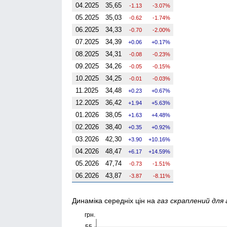
04.2025
35,65
-1.13
-3.07%
05.2025
35,03
-0.62
-1.74%
06.2025
34,33
-0.70
-2.00%
07.2025
34,39
0.06
0.17%
08.2025
34,31
-0.08
-0.23%
09.2025
34,26
-0.05
-0.15%
10.2025
34,25
-0.01
-0.03%
11.2025
34,48
0.23
0.67%
12.2025
36,42
1.94
5.63%
01.2026
38,05
1.63
4.48%
02.2026
38,40
0.35
0.92%
03.2026
42,30
3.90
10.16%
04.2026
48,47
6.17
14.59%
05.2026
47,74
-0.73
-1.51%
06.2026
43,87
-3.87
-8.11%
Динаміка середніх цін на
газ скраплений для 
грн.
55