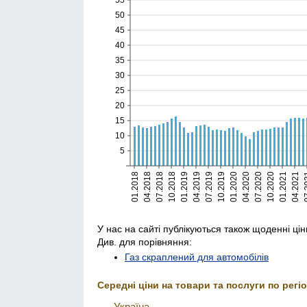
50
45
40
35
30
25
20
15
10
5
01.2018
04.2018
07.2018
10.2018
01.2019
04.2019
07.2019
10.2019
01.2020
04.2020
07.2020
10.2020
01.2021
04.2021
07.
У нас на сайті публікуються також щоденні цін
Див. для порівняння:
Газ скраплений для автомобілів
Середні ціни на товари та послуги по регіо
Україна