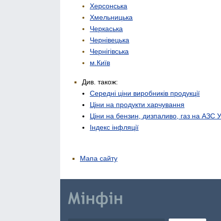
Херсонська
Хмельницька
Черкаська
Чернівецька
Чернігівська
м.Київ
Див. також:
Середні ціни виробників продукції
Ціни на продукти харчування
Ціни на бензин, дизпаливо, газ на АЗС 
Індекс інфляції
Мапа сайту