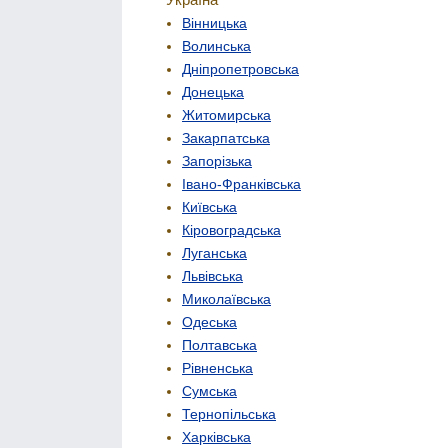
Вінницька
Волинська
Дніпропетровська
Донецька
Житомирська
Закарпатська
Запорізька
Івано-Франківська
Київська
Кіровоградська
Луганська
Львівська
Миколаївська
Одеська
Полтавська
Рівненська
Сумська
Тернопільська
Харківська