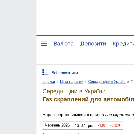
Валюта
Депозити
Кредит
Всі показники
Індекси
»
Ціни та ринки
»
Середні ціни в Україні
»
Г
Середні ціни в Україні:
Газ скраплений для автомобіл
Наразі середньомісячні ціни на
газ скраплени
Червень 2026
43,87
грн.
-3.87
-8.11%