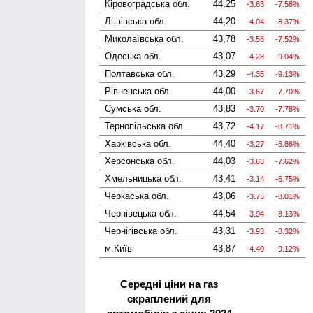
Кіровоградська
обл.
44,25
-3.63
-7.58%
Львівська
обл.
44,20
-4.04
-8.37%
Миколаївська
обл.
43,78
-3.56
-7.52%
Одеська
обл.
43,07
-4.28
-9.04%
Полтавська
обл.
43,29
-4.35
-9.13%
Рівненська
обл.
44,00
-3.67
-7.70%
Сумська
обл.
43,83
-3.70
-7.78%
Тернопільська
обл.
43,72
-4.17
-8.71%
Харківська
обл.
44,40
-3.27
-6.86%
Херсонська
обл.
44,03
-3.63
-7.62%
Хмельницька
обл.
43,41
-3.14
-6.75%
Черкаська
обл.
43,06
-3.75
-8.01%
Чернівецька
обл.
44,54
-3.94
-8.13%
Чернігівська
обл.
43,31
-3.93
-8.32%
м.Київ
43,87
-4.40
-9.12%
Середні ціни на газ
скраплений для