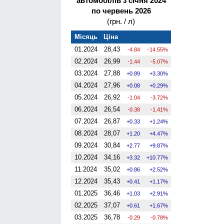
автомобілів з січня 2024
по червень 2026
(грн. / л)
Місяць
Ціна
01.2024
28,43
-4.84
-14.55%
02.2024
26,99
-1.44
-5.07%
03.2024
27,88
0.89
3.30%
04.2024
27,96
0.08
0.29%
05.2024
26,92
-1.04
-3.72%
06.2024
26,54
-0.38
-1.41%
07.2024
26,87
0.33
1.24%
08.2024
28,07
1.20
4.47%
09.2024
30,84
2.77
9.87%
10.2024
34,16
3.32
10.77%
11.2024
35,02
0.86
2.52%
12.2024
35,43
0.41
1.17%
01.2025
36,46
1.03
2.91%
02.2025
37,07
0.61
1.67%
03.2025
36,78
-0.29
-0.78%