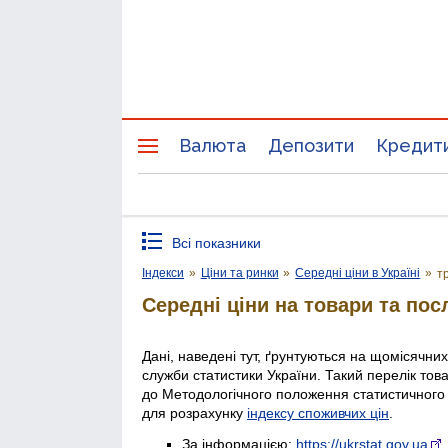
Валюта
Депозити
Кредит
Всі показники
Індекси
»
Ціни та ринки
»
Середні ціни в Україні
»
т
Середні ціни на товари та пос
Дані, наведені тут, ґрунтуються на щомісячни
служби статистики України. Такий перелік тов
до Методологічного положення статистичного
для розрахунку
індексу споживчих цін
.
За інформацією:
https://ukrstat.gov.ua