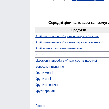
Середні ціни на товари та послуги
Продукти
Хліб пшеничний з борошна вищого ґатунку
Хліб пшеничний з борошна першого ґатунку
Хліб житній, житньо-пшеничний
Батон
Макаронні вироби з м'яких сортів пшениці
Борошно пшеничне
Крупи манні
Крупи ячні
Крупи пшеничні
Крупи гречані
Пшоно