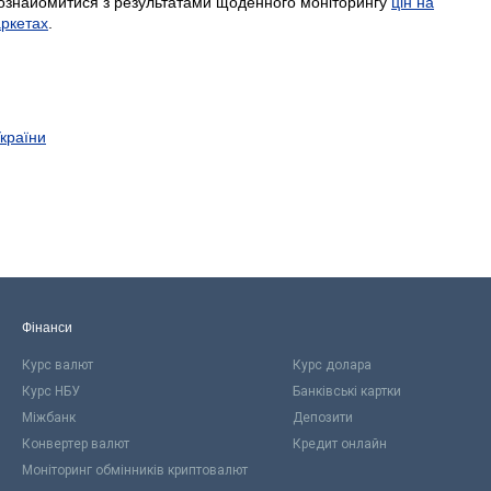
ознайомитися з результатами щоденного моніторингу
цін на
аркетах
.
України
Фінанси
Курс валют
Курс долара
Курс НБУ
Банківські картки
Міжбанк
Депозити
Конвертер валют
Кредит онлайн
Моніторинг обмінників криптовалют