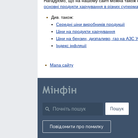
Нагадуємо, що на нашому сайті можна також 
основні продукти харчування в різних суперм
Див. також:
Середні ціни виробників продукції
Ціни на продукти харчування
Ціни на бензин, дизпаливо, газ на АЗС 
Індекс інфляції
Мапа сайту
Пошук
Повідомити про помилку