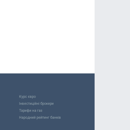
Курс євро
Інвестиційні брокери
Тарифи на газ
Народний рейтинг банків