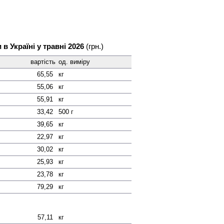
 в Україні у травні 2026
(грн.)
вартість
од. виміру
65,55
кг
55,06
кг
55,91
кг
33,42
500 г
39,65
кг
22,97
кг
30,02
кг
25,93
кг
23,78
кг
79,29
кг
57,11
кг