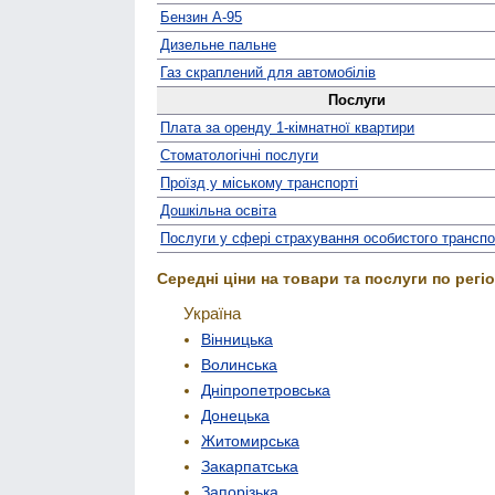
Бензин А-95
Дизельне пальне
Газ скраплений для автомобілів
Послуги
Плата за оренду 1-кімнатної квартири
Стомато­логічні послуги
Проїзд у міському транспорті
Дошкільна освіта
Послуги у сфері страхування особистого трансп
Середні ціни на товари та послуги по регіо
Україна
Вінницька
Волинська
Дніпропетровська
Донецька
Житомирська
Закарпатська
Запорізька