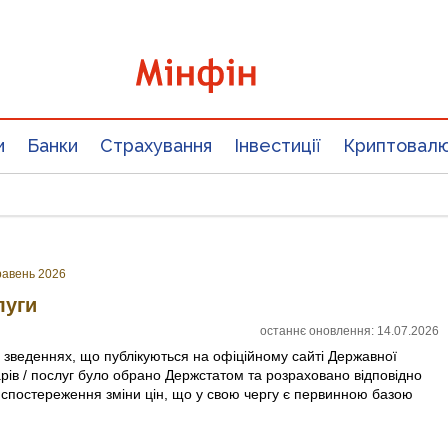
и
Банки
Страхування
Інвестиції
Криптовал
равень 2026
луги
останнє оновлення: 14.07.2026
х зведеннях, що публікуються на офіційному сайті Державної
арів / послуг було обрано Держстатом та розраховано відповідно
 спостереження зміни цін, що у свою чергу є первинною базою