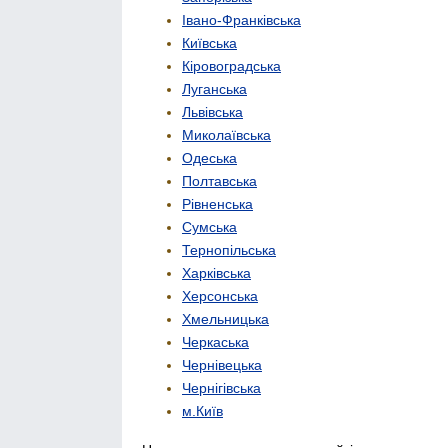
Івано-Франківська
Київська
Кіровоградська
Луганська
Львівська
Миколаївська
Одеська
Полтавська
Рівненська
Сумська
Тернопільська
Харківська
Херсонська
Хмельницька
Черкаська
Чернівецька
Чернігівська
м.Київ