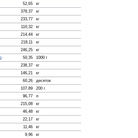
52,65
кг
378,37
кг
233,77
кг
110,32
кг
214,44
кг
218,11
кг
246,25
кг
о
50,35
1000 г
238,37
кг
146,21
кг
60,26
десяток
107,89
200 г
96,77
л
215,08
кг
46,48
кг
22,17
кг
11,46
кг
9,96
кг