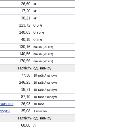
26,60
кг
17,20
кг
30,21
кг
123,72
0,5 л
140,63
0,75 л
40,19
0,5 л
130,16
пачка (20 шт)
140,56
пачка (20 шт)
170,56
пачка (20 шт)
вартість
од. виміру
77,38
10 табл./ капсул
246,23
10 табл./ капсул
18,71
10 табл./ капсул
87,10
10 табл./ капсул
тчизняні
26,93
10 табл.
портні
35,08
1 пакетик
вартість
од. виміру
68,00
л