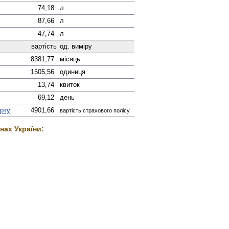
74,18
л
87,66
л
47,74
л
вартість
од. виміру
8381,77
місяць
1505,56
одиниця
13,74
квиток
69,12
день
орту
4901,66
вартість страхового полісу
нах України: