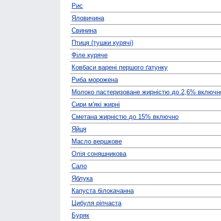
Рис
Яловичина
Свинина
Птиця (тушки курячі)
Філе куряче
Ковбаси варені першого ґатунку
Риба морожена
Молоко пастеризоване жирністю до 2,6% включн
Сири м'які жирні
Сметана жирністю до 15% включно
Яйця
Масло вершкове
Олія соняшникова
Сало
Яблука
Капуста білокачанна
Цибуля ріпчаста
Буряк