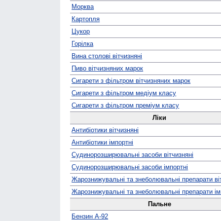
Морква
Картопля
Цукор
Горілка
Вина столові вітчизняні
Пиво вітчизняних марок
Сигарети з фільтром вітчизняних марок
Сигарети з фільтром медіум класу
Сигарети з фільтром преміум класу
Ліки
Антибіотики вітчизняні
Антибіотики імпортні
Судино­розширювальні засоби вітчизняні
Судино­розширювальні засоби імпортні
Жаро­знижувальні та знеболювальні препарати ві
Жаро­знижувальні та знеболювальні препарати ім
Пальне
Бензин А-92