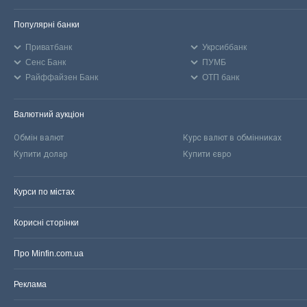
Популярні банки
Приватбанк
Укрсиббанк
Сенс Банк
ПУМБ
Райффайзен Банк
ОТП банк
Валютний аукціон
Обмін валют
Курс валют в обмінниках
Купити долар
Купити євро
Курси по містах
Корисні сторінки
Про Minfin.com.ua
Реклама