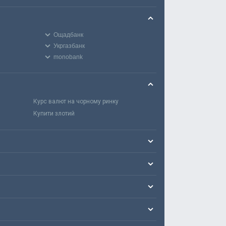
Ощадбанк
Укргазбанк
monobank
Курс валют на чорному ринку
Купити злотий