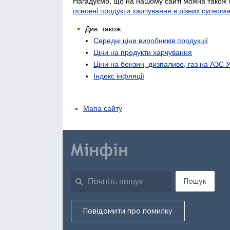
Нагадуємо, що на нашому сайті можна також 
основні продукти харчування в різних суперм
Див. також:
Середні ціни виробників продукції
Ціни на продукти харчування
Ціни на бензин, дизпаливо, газ на АЗС 
Індекс інфляції
Мапа сайту
Пошук
Повідомити про помилку