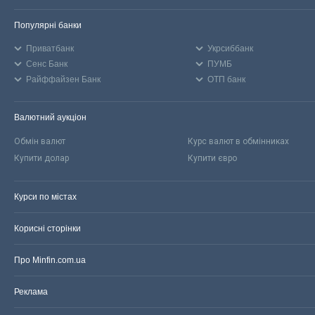
Популярні банки
Приватбанк
Укрсиббанк
Сенс Банк
ПУМБ
Райффайзен Банк
ОТП банк
Валютний аукціон
Обмін валют
Курс валют в обмінниках
Купити долар
Купити євро
Курси по містах
Корисні сторінки
Про Minfin.com.ua
Реклама