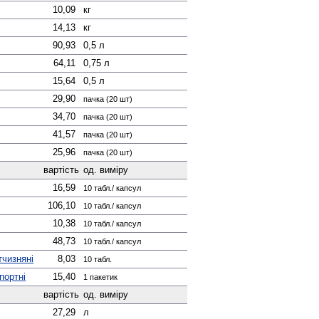
10,09
кг
14,13
кг
90,93
0,5 л
64,11
0,75 л
15,64
0,5 л
29,90
пачка (20 шт)
34,70
пачка (20 шт)
41,57
пачка (20 шт)
25,96
пачка (20 шт)
вартість
од. виміру
16,59
10 табл./ капсул
106,10
10 табл./ капсул
10,38
10 табл./ капсул
48,73
10 табл./ капсул
тчизняні
8,03
10 табл.
портні
15,40
1 пакетик
вартість
од. виміру
27,29
л