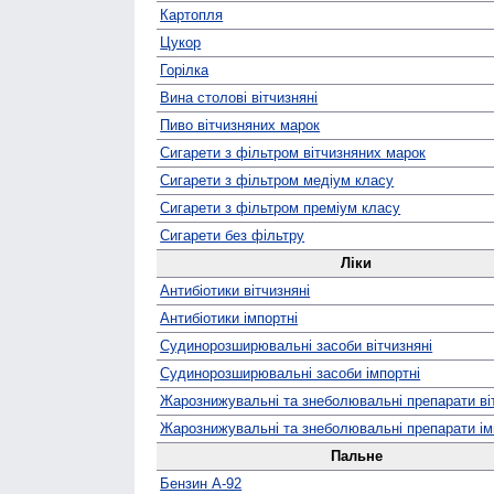
Картопля
Цукор
Горілка
Вина столові вітчизняні
Пиво вітчизняних марок
Сигарети з фільтром вітчизняних марок
Сигарети з фільтром медіум класу
Сигарети з фільтром преміум класу
Сигарети без фільтру
Ліки
Антибіотики вітчизняні
Антибіотики імпортні
Судино­розширювальні засоби вітчизняні
Судино­розширювальні засоби імпортні
Жаро­знижувальні та знеболювальні препарати ві
Жаро­знижувальні та знеболювальні препарати ім
Пальне
Бензин А-92