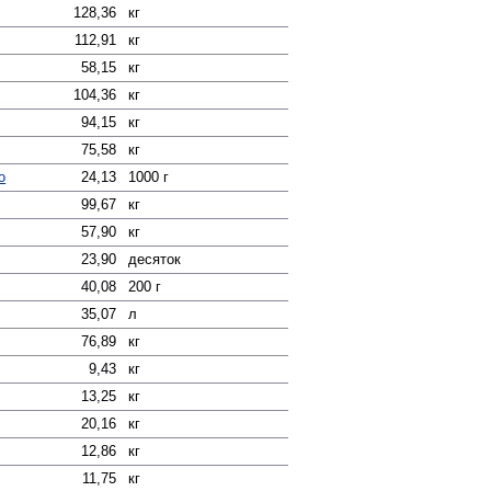
128,36
кг
112,91
кг
58,15
кг
104,36
кг
94,15
кг
75,58
кг
о
24,13
1000 г
99,67
кг
57,90
кг
23,90
десяток
40,08
200 г
35,07
л
76,89
кг
9,43
кг
13,25
кг
20,16
кг
12,86
кг
11,75
кг