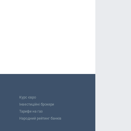
Курс євро
Інвестиційні брокери
Тарифи на газ
Народний рейтинг банків