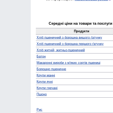
Середні ціни на товари та послуги
Продукти
Хліб пшеничний з борошна вищого ґатунку
Хліб пшеничний з борошна першого ґатунку
Хліб житній, житньо-пшеничний
Батон
Макаронні вироби з м'яких сортів пшениці
Борошно пшеничне
Крупи манні
Крупи ячні
Крупи гречані
Пшоно
Рис