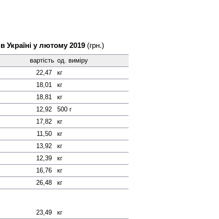
 в Україні у лютому 2019
(грн.)
вартість
од. виміру
22,47
кг
18,01
кг
18,81
кг
12,92
500 г
17,82
кг
11,50
кг
13,92
кг
12,39
кг
16,76
кг
26,48
кг
23,49
кг