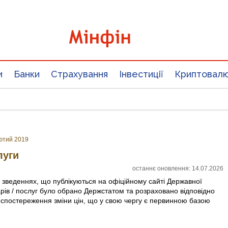
и
Банки
Страхування
Інвестиції
Криптовал
ютий 2019
луги
останнє оновлення: 14.07.2026
х зведеннях, що публікуються на офіційному сайті Державної
арів / послуг було обрано Держстатом та розраховано відповідно
 спостереження зміни цін, що у свою чергу є первинною базою