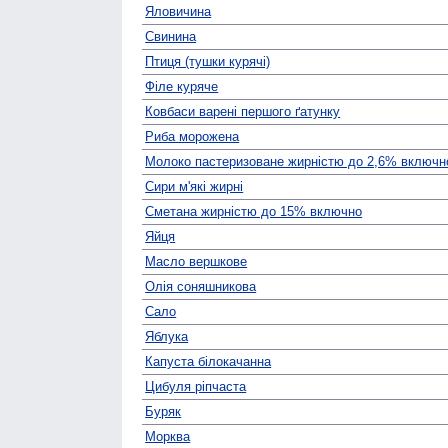
Яловичина
Свинина
Птиця (тушки курячі)
Філе куряче
Ковбаси варені першого ґатунку
Риба морожена
Молоко пастеризоване жирністю до 2,6% включн
Сири м'які жирні
Сметана жирністю до 15% включно
Яйця
Масло вершкове
Олія соняшникова
Сало
Яблука
Капуста білокачанна
Цибуля ріпчаста
Буряк
Морква