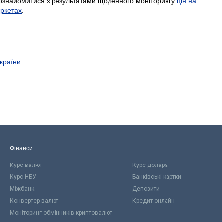
ознайомитися з результатами щоденного моніторингу
цін на
аркетах
.
України
Фінанси
Курс валют
Курс долара
Курс НБУ
Банківські картки
Міжбанк
Депозити
Конвертер валют
Кредит онлайн
Моніторинг обмінників криптовалют