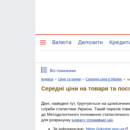
Валюта
Депозити
Кредит
Всі показники
Індекси
»
Ціни та ринки
»
Середні ціни в Україні
»
л
Середні ціни на товари та пос
Дані, наведені тут, ґрунтуються на щомісячни
служби статистики України. Такий перелік тов
до Методологічного положення статистичного
для розрахунку
індексу споживчих цін
.
За інформацією:
https://ukrstat.gov.ua