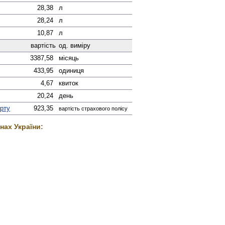
28,38
л
28,24
л
10,87
л
вартість
од. виміру
3387,58
місяць
433,95
одиниця
4,67
квиток
20,24
день
орту
923,35
вартість страхового полісу
нах України: