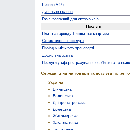
Бензин А-95
Дизельне пальне
Газ скраплений для автомобілів
Послуги
Плата за оренду 1-кімнатної квартири
Стомато­логічні послуги
Проїзд у міському транспорті
Дошкільна освіта
Послуги у сфері страхування особистого трансп
Середні ціни на товари та послуги по регіо
Україна
Вінницька
Волинська
Дніпропетровська
Донецька
Житомирська
Закарпатська
Запорізька