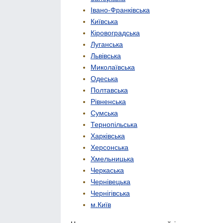
Івано-Франківська
Київська
Кіровоградська
Луганська
Львівська
Миколаївська
Одеська
Полтавська
Рівненська
Сумська
Тернопільська
Харківська
Херсонська
Хмельницька
Черкаська
Чернівецька
Чернігівська
м.Київ