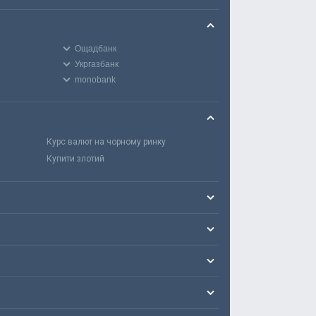
Ощадбанк
Укргазбанк
monobank
Курс валют на чорному ринку
Купити злотий