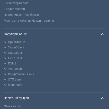
Конвертер валют
Кредит онлайн
Народний рейтинг банків
Моніторинг обмінників криптовалют
Популярні банки
Приватбанк
Укрсиббанк
Ощадбанк
Сенс Банк
ПУМБ
Укргазбанк
Райффайзен Банк
ОТП банк
monobank
Валютний аукціон
Обмін валют