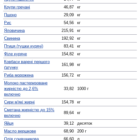
Крупи гречані
46,87
кг
Пшоно
29,09
кг
Рис
54,56
кг
Яловичина
215,91
кг
Свинина
192,92
кг
Птиця (тушки курячі)
83,41
кг
Філе куряче
154,82
кг
Ковбаси варені першого
161,98
кг
ґатунку
Риба морожена
156,72
кг
Молоко пастеризоване
жирністю до 2,6%
33,82
1000 г
включно
Сири м'які жирні
154,78
кг
Сметана жирністю до 15%
89,64
кг
включно
Яйця
39,12
десяток
Масло вершкове
68,90
200 г
Олія соняшникова
66,60
л