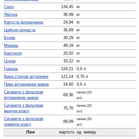
Сало
134,45
кг
Яблука
36,99
кг
Капуста білокачанна
24,94
кг
Цибуля ріпчаста
36,69
кг
Буряк
30,29
кг
Морква
49,19
кг
Картопля
20,02
кг
Цукор
33,22
кг
Горілка
124,21
0,5 л
Вина столові вітчизняні
121,14
0,75 л
Пиво вітчизняних марок
24,60
0,5 л
Сигарети з фільтром
пачка (20
69,36
вітчизняних марок
шт)
Сигарети з фільтром
пачка (20
75,70
медіум класу
шт)
Сигарети з фільтром
пачка (20
89,09
преміум класу
шт)
Ліки
вартість
од. виміру