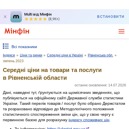
Multi від Мінфін
ВСТАНОВИТИ
(8,9K+)
Всі показники
Індекси
»
Ціни та ринки
»
Середні ціни в Україні
»
Рівненська обл.
»
липень 2023
Середні ціни на товари та послуги
в Рівненській области
останнє оновлення: 14.07.2026
Дані, наведені тут, ґрунтуються на щомісячних зведеннях, що
публікуються на офіційному сайті Державної служби статистики
України. Такий перелік товарів / послуг було обрано Держстатом
та розраховано відповідно до Методологічного положення
статистичного спостереження зміни цін, що у свою чергу є
первинною базою для розрахунку
індексу споживчих цін
.
За інформацією:
https://ukrstat.gov.ua