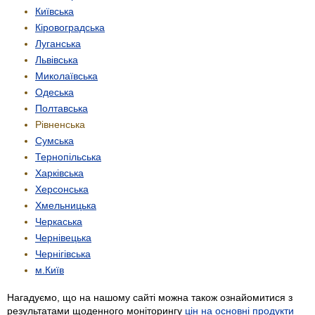
Київська
Кіровоградська
Луганська
Львівська
Миколаївська
Одеська
Полтавська
Рівненська
Сумська
Тернопільська
Харківська
Херсонська
Хмельницька
Черкаська
Чернівецька
Чернігівська
м.Київ
Нагадуємо, що на нашому сайті можна також ознайомитися з
результатами щоденного моніторингу
цін на основні продукти