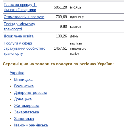
Плата за оренду 1-
5851,28
місяць
кімнатної квартири
Стомато­логічні послуги
709,69
одиниця
Проїзд у міському
9,80
квиток
транспорті
Дошкільна освіта
130,26
день
Послуги у сфері
вартість
страхування особистого
1457,51
страхового
транспорту
полісу
Середні ціни на товари та послуги по регіонах України:
Україна
Вінницька
Волинська
Дніпропетровська
Донецька
Житомирська
Закарпатська
Запорізька
Івано-Франківська