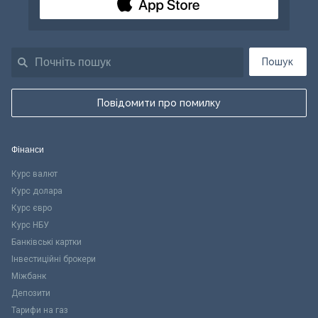
Пошук
Повідомити про помилку
Фінанси
Курс валют
Курс долара
Курс євро
Курс НБУ
Банківські картки
Інвестиційні брокери
Міжбанк
Депозити
Тарифи на газ