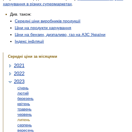
харчування в різних супермаркетах
.
Див. також:
Середні ціни виробників продукції
Ціни на продукти харчування
Ціни на бензин, дизпаливо, газ на АЗС України
Індекс інфляції
Середні ціни за місяцями
2021
2022
2023
січень
лютий
березень
квітень
травень
червень
липень
серпень
вересень