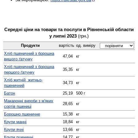
Середні ціни на товари та послуги в Рівненській области
у липні 2023
(грн.)
Продукти
вартість
од. виміру
Хліб пшеничний з борошна
47,04
кг
вищого ґатунку
Хліб пшеничний з борошна
35,35
кг
першого ґатунку
Хліб житній, житньо-
34,73
кг
пшеничний
Батон
25,19
500 г
Макаронні вироби з м'яких
28,65
кг
сортів пшениці
Борошно пшеничне
15,38
кг
Крупи манні
18,84
кг
Крупи ячні
13,66
кг
Крупи пшеничні
14,77
кг