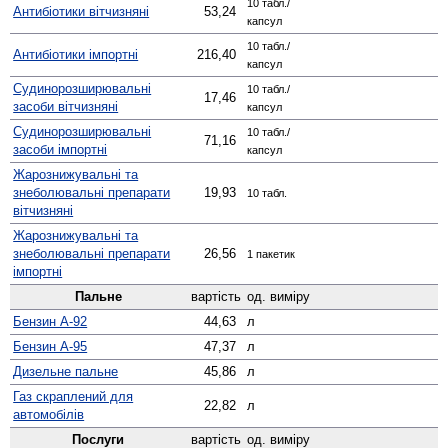
10 табл./
Антибіотики вітчизняні
53,24
капсул
10 табл./
Антибіотики імпортні
216,40
капсул
Судино­розширювальні
10 табл./
17,46
засоби вітчизняні
капсул
Судино­розширювальні
10 табл./
71,16
засоби імпортні
капсул
Жаро­знижувальні та
знеболювальні препарати
19,93
10 табл.
вітчизняні
Жаро­знижувальні та
знеболювальні препарати
26,56
1 пакетик
імпортні
Пальне
вартість
од. виміру
Бензин А-92
44,63
л
Бензин А-95
47,37
л
Дизельне пальне
45,86
л
Газ скраплений для
22,82
л
автомобілів
Послуги
вартість
од. виміру