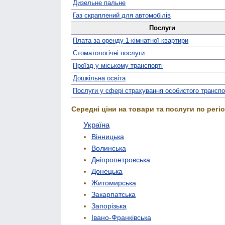
Дизельне пальне
Газ скраплений для автомобілів
Послуги
Плата за оренду 1-кімнатної квартири
Стомато­логічні послуги
Проїзд у міському транспорті
Дошкільна освіта
Послуги у сфері страхування особистого трансп
Середні ціни на товари та послуги по регіо
Україна
Вінницька
Волинська
Дніпропетровська
Донецька
Житомирська
Закарпатська
Запорізька
Івано-Франківська