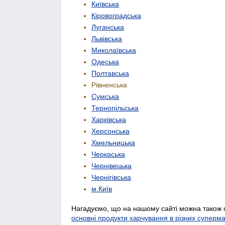
Київська
Кіровоградська
Луганська
Львівська
Миколаївська
Одеська
Полтавська
Рівненська
Сумська
Тернопільська
Харківська
Херсонська
Хмельницька
Черкаська
Чернівецька
Чернігівська
м.Київ
Нагадуємо, що на нашому сайті можна також 
основні продукти харчування в різних суперм