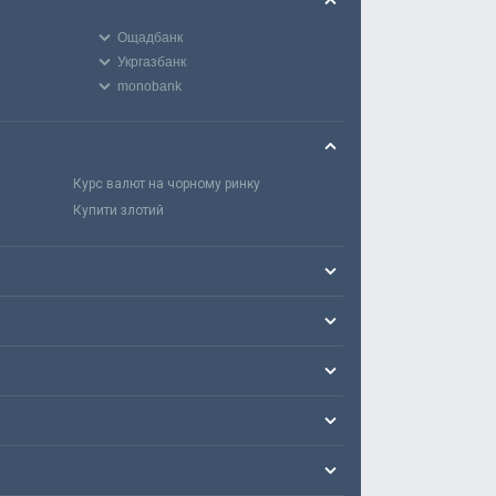
Ощадбанк
Укргазбанк
monobank
Курс валют на чорному ринку
Купити злотий