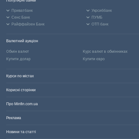
Популярні банки
Приватбанк
Укрсиббанк
Сенс Банк
ПУМБ
Райффайзен Банк
ОТП банк
Валютний аукціон
Обмін валют
Курс валют в обмінниках
Купити долар
Купити євро
Курси по містах
Корисні сторінки
Про Minfin.com.ua
Реклама
Новини та статті