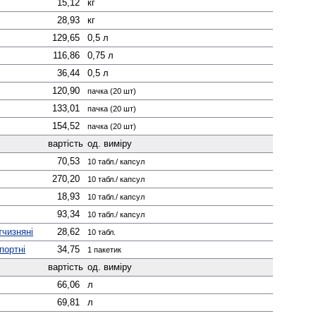
15,12
кг
28,93
кг
129,65
0,5 л
116,86
0,75 л
36,44
0,5 л
120,90
пачка (20 шт)
133,01
пачка (20 шт)
154,52
пачка (20 шт)
вартість
од. виміру
70,53
10 табл./ капсул
270,20
10 табл./ капсул
18,93
10 табл./ капсул
93,34
10 табл./ капсул
тчизняні
28,62
10 табл.
портні
34,75
1 пакетик
вартість
од. виміру
66,06
л
69,81
л