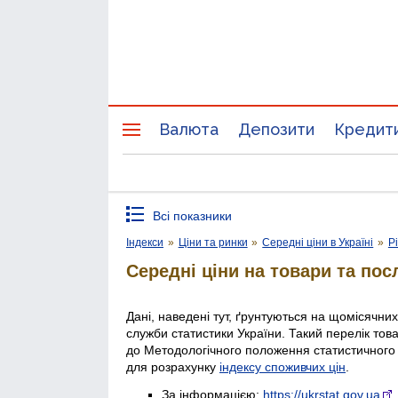
Валюта
Депозити
Кредит
Всі показники
Індекси
»
Ціни та ринки
»
Середні ціни в Україні
»
Р
Середні ціни на товари та пос
Дані, наведені тут, ґрунтуються на щомісячни
служби статистики України. Такий перелік тов
до Методологічного положення статистичного
для розрахунку
індексу споживчих цін
.
За інформацією:
https://ukrstat.gov.ua