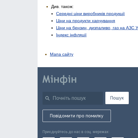
Див. також:
Середні ціни виробників продукції
Ціни на продукти харчування
Ціни на бензин, дизпаливо, газ на АЗС 
Індекс інфляції
Мапа сайту
Пошук
Повідомити про помилку
Приєднуйтесь до нас в соц. мережах: