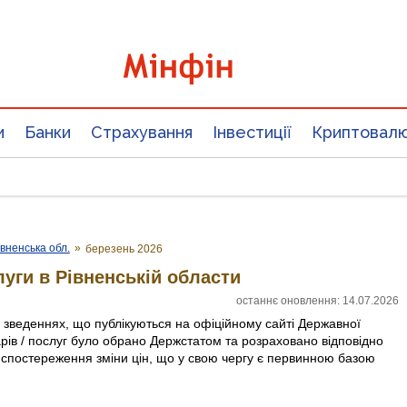
и
Банки
Страхування
Інвестиції
Криптовал
івненська обл.
»
березень 2026
луги в Рівненській области
останнє оновлення: 14.07.2026
х зведеннях, що публікуються на офіційному сайті Державної
арів / послуг було обрано Держстатом та розраховано відповідно
 спостереження зміни цін, що у свою чергу є первинною базою