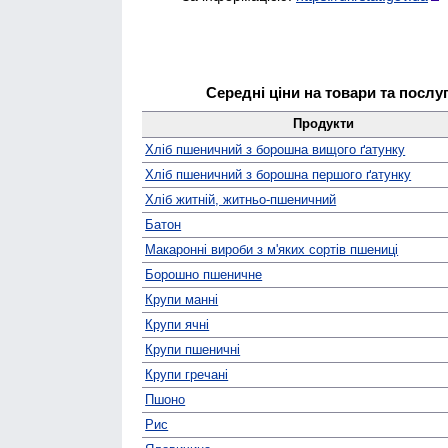
Середні ціни на товари та послу
Продукти
Хліб пшеничний з борошна вищого ґатунку
Хліб пшеничний з борошна першого ґатунку
Хліб житній, житньо-пшеничний
Батон
Макаронні вироби з м'яких сортів пшениці
Борошно пшеничне
Крупи манні
Крупи ячні
Крупи пшеничні
Крупи гречані
Пшоно
Рис