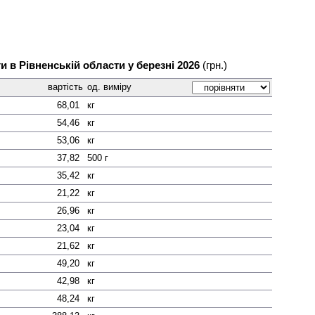
ги в Рівненській области у березні 2026
(грн.)
вартість
од. виміру
68,01
кг
54,46
кг
53,06
кг
37,82
500 г
35,42
кг
21,22
кг
26,96
кг
23,04
кг
21,62
кг
49,20
кг
42,98
кг
48,24
кг