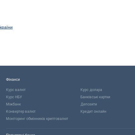
України
Фінанси
Курс валют
Курс долара
Курс НБУ
Банківські картки
Міжбанк
Депозити
Конвертер валют
Кредит онлайн
Моніторинг обмінників криптовалют