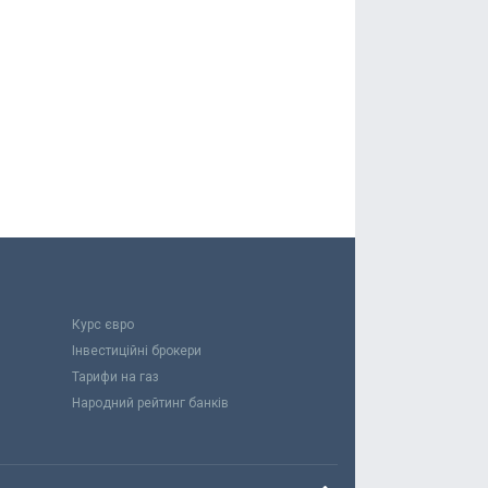
Курс євро
Інвестиційні брокери
Тарифи на газ
Народний рейтинг банків