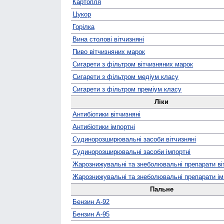
Картопля
Цукор
Горілка
Вина столові вітчизняні
Пиво вітчизняних марок
Сигарети з фільтром вітчизняних марок
Сигарети з фільтром медіум класу
Сигарети з фільтром преміум класу
Ліки
Антибіотики вітчизняні
Антибіотики імпортні
Судино­розширювальні засоби вітчизняні
Судино­розширювальні засоби імпортні
Жаро­знижувальні та знеболювальні препарати ві
Жаро­знижувальні та знеболювальні препарати ім
Пальне
Бензин А-92
Бензин А-95