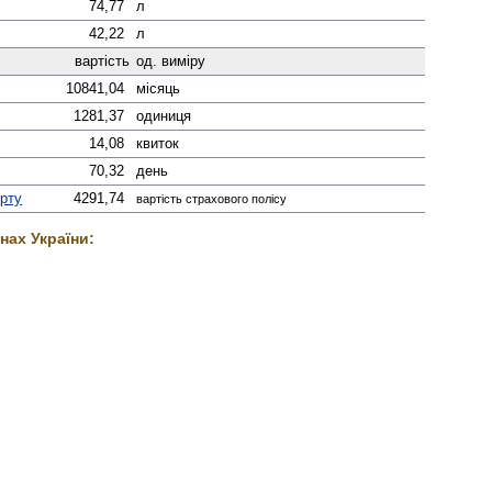
74,77
л
42,22
л
вартість
од. виміру
10841,04
місяць
1281,37
одиниця
14,08
квиток
70,32
день
орту
4291,74
вартість страхового полісу
нах України: