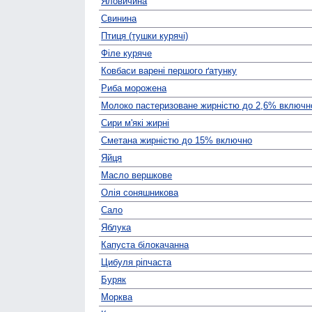
Яловичина
Свинина
Птиця (тушки курячі)
Філе куряче
Ковбаси варені першого ґатунку
Риба морожена
Молоко пастеризоване жирністю до 2,6% включн
Сири м'які жирні
Сметана жирністю до 15% включно
Яйця
Масло вершкове
Олія соняшникова
Сало
Яблука
Капуста білокачанна
Цибуля ріпчаста
Буряк
Морква