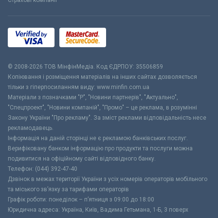
Страхові компанії
© 2008-2026 ТОВ МiнфiнМедiа. Код ЄДРПОУ: 35506859
Копіювання і розміщення матеріалів на інших сайтах дозволяється
тільки з гіперпосиланням виду: www.minfin.com.ua
Матеріали з позначками "Р", "Новини партнерів", "Актуально",
"Спецпроект", "Новини компаній", "Промо" – це реклама, в розумінні
Закону України "Про рекламу". За зміст реклами відповідальність несе
рекламодавець.
Інформація на даній сторінці не є рекламою банківських послуг.
Верифіковану банком інформацію про продукти та послуги можна
подивитися на офіційному сайті відповідного банку.
Телефон: (044) 392-47-40
Дзвінок в межах території України з усіх номерів операторів мобільного
та міського зв’язку за тарифами операторів
Графік роботи: понеділок – п’ятниця з 09:00 до 18:00
Юридична адреса: Україна, Київ, Вадима Гетьмана, 1-Б, 3 поверх