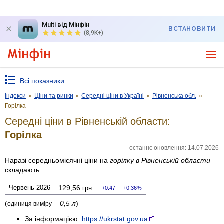
Multi від Мінфін
ВСТАНОВИТИ
(8,9K+)
Всі показники
Індекси
»
Ціни та ринки
»
Середні ціни в Україні
»
Рівненська обл.
»
Горілка
Середні ціни в Рівненській области:
Горілка
останнє оновлення: 14.07.2026
Наразі середньомісячні ціни на
горілку
в Рівненській области
складають:
Червень 2026
129,56
грн.
0.47
0.36%
(
–
0,5 л
)
одиниця виміру
За інформацією:
https://ukrstat.gov.ua