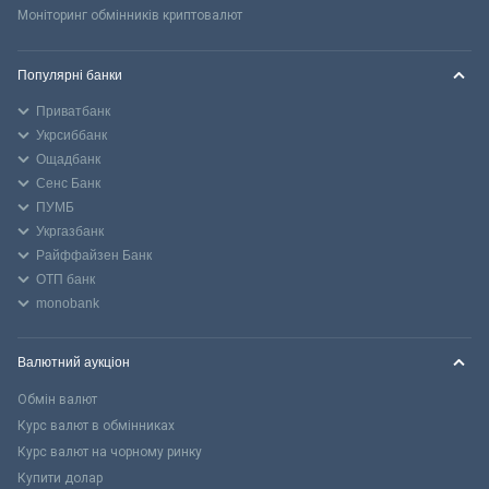
Моніторинг обмінників криптовалют
Популярні банки
Приватбанк
Укрсиббанк
Ощадбанк
Сенс Банк
ПУМБ
Укргазбанк
Райффайзен Банк
ОТП банк
monobank
Валютний аукціон
Обмін валют
Курс валют в обмінниках
Курс валют на чорному ринку
Купити долар