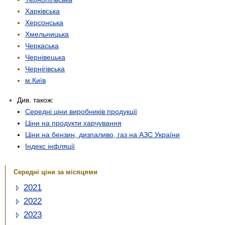
Харківська
Херсонська
Хмельницька
Черкаська
Чернівецька
Чернігівська
м.Київ
Див. також:
Середні ціни виробників продукції
Ціни на продукти харчування
Ціни на бензин, дизпаливо, газ на АЗС України
Індекс інфляції
Середні ціни за місяцями
2021
2022
2023