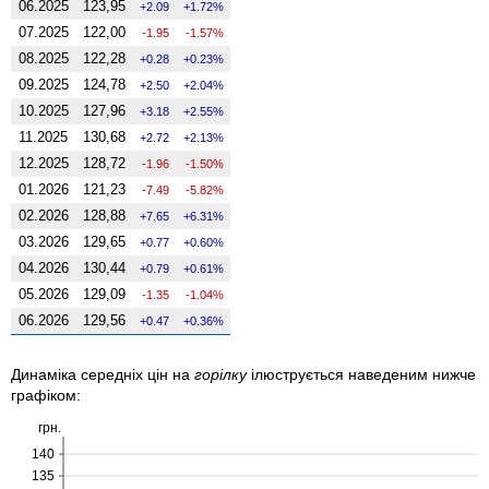
06.2025
123,95
2.09
1.72%
07.2025
122,00
-1.95
-1.57%
08.2025
122,28
0.28
0.23%
09.2025
124,78
2.50
2.04%
10.2025
127,96
3.18
2.55%
11.2025
130,68
2.72
2.13%
12.2025
128,72
-1.96
-1.50%
01.2026
121,23
-7.49
-5.82%
02.2026
128,88
7.65
6.31%
03.2026
129,65
0.77
0.60%
04.2026
130,44
0.79
0.61%
05.2026
129,09
-1.35
-1.04%
06.2026
129,56
0.47
0.36%
Динаміка середніх цін на
горілку
ілюструється наведеним нижче
графіком:
грн.
140
135