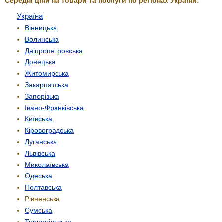
Середні ціни на товари та послуги по регіонах України:
Україна
Вінницька
Волинська
Дніпропетровська
Донецька
Житомирська
Закарпатська
Запорізька
Івано-Франківська
Київська
Кіровоградська
Луганська
Львівська
Миколаївська
Одеська
Полтавська
Рівненська
Сумська
Тернопільська